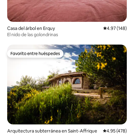
Casa del árbol en Erquy
Calificación pr
4.97 (148)
El nido de las golondrinas
Favorito entre huéspedes
Favorito entre huéspedes
Arquitectura subterránea en Saint-Affrique
Calificación pr
4.95 (478)