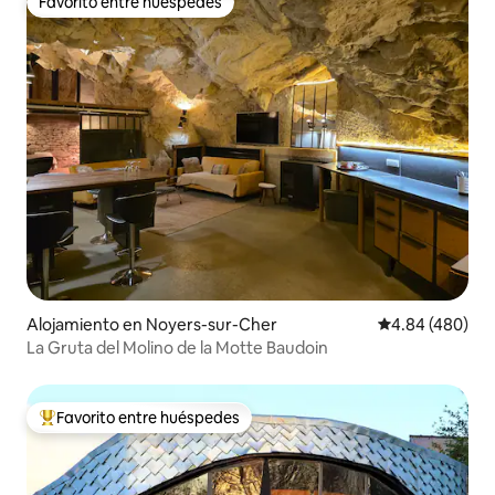
Favorito entre huéspedes
Favorito entre huéspedes
Alojamiento en Noyers-sur-Cher
Calificación pr
4.84 (480)
La Gruta del Molino de la Motte Baudoin
Favorito entre huéspedes
Favorito entre huéspedes preferido