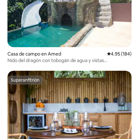
Casa de campo en Amed
Calificación pr
4.95 (184)
Nido del dragón con tobogán de agua y vistas
panorámicas
Superanfitrión
Superanfitrión