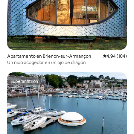
Apartamento en Brienon-sur-Armançon
Calificación pr
4.94 (104)
Un nido acogedor en un ojo de dragón
Superanfitrión
Superanfitrión