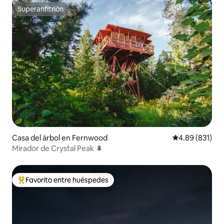
Superanfitrión
Superanfitrión
Casa del árbol en Fernwood
Calificación pr
4.89 (831)
Mirador de Crystal Peak 🌲
Favorito entre huéspedes
Favorito entre huéspedes preferido