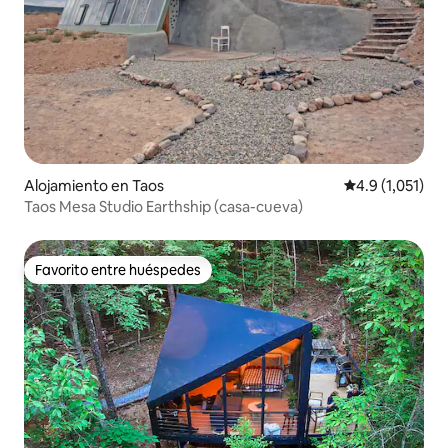
Alojamiento en Taos
Calificación pr
4.9 (1,051)
Taos Mesa Studio Earthship (casa-cueva)
Favorito entre huéspedes
Favorito entre huéspedes