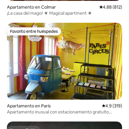
Apartamento en Colmar
Calificación pr
4.88 (812)
¡La casa del mago! ★ Magical apartment ★
Favorito entre huéspedes
Favorito entre huéspedes
Apartamento en París
Calificación 
4.9 (319)
Apartamento inusual con estacionamiento gratuito
gratuito