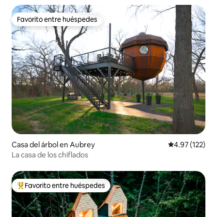
Favorito entre huéspedes
Favorito entre huéspedes
Casa del árbol en Aubrey
Calificación p
4.97 (122)
La casa de los chiflados
Favorito entre huéspedes
Favorito entre huéspedes preferido