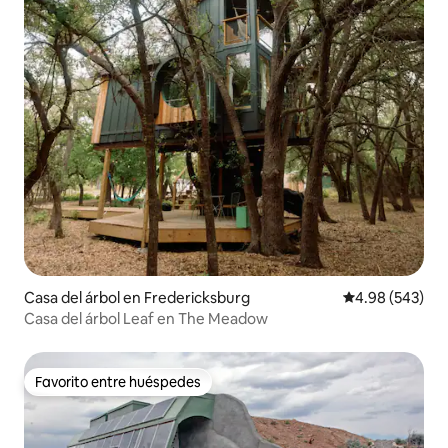
Casa del árbol en Fredericksburg
Calificación pr
4.98 (543)
Casa del árbol Leaf en The Meadow
Favorito entre huéspedes
Favorito entre huéspedes