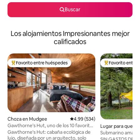
Buscar
Los alojamientos Impresionantes mejor
calificados
Favorito entre huéspedes
Favorito entre
Favorito entre huéspedes preferido
Favorito entre hu
Choza en Mudgee
Calificación promedio: 4.99 de 5
4.99 (534)
Gawthorne's Hut, uno de los 10 favoritos
Lugar para queda
del MUNDO.
rton
Gawthorne's Hut: cabaña ecológica de
Submarino amarill
lujo, diseñada por un arquitecto, solo
SIN GASTOS DE LI