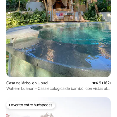
Casa del árbol en Ubud
Calificación 
4.9 (162)
Wahem Luanan - Casa ecológica de bambú, con vistas al
río
Favorito entre huéspedes
Favorito entre huéspedes