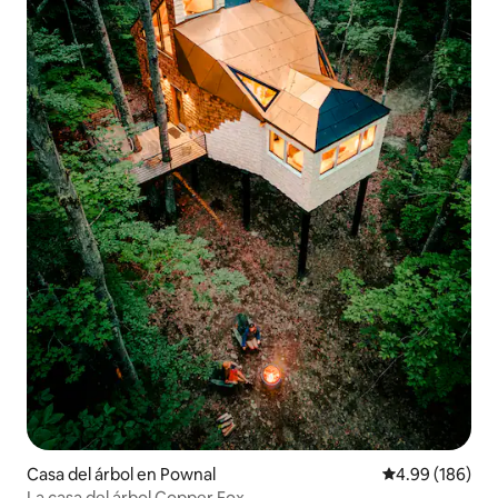
Casa del árbol en Pownal
Calificación pr
4.99 (186)
La casa del árbol Copper Fox