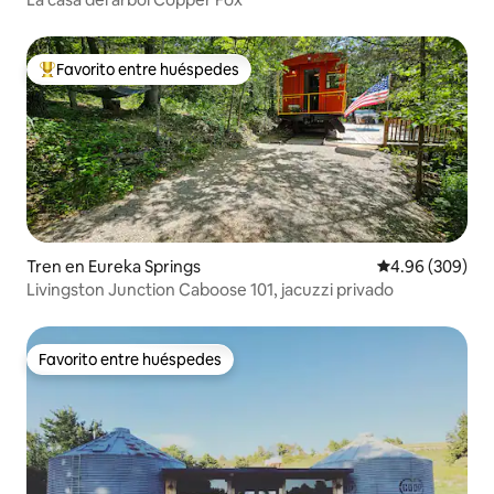
Favorito entre huéspedes
Favorito entre huéspedes preferido
Tren en Eureka Springs
Calificación pr
4.96 (309)
Livingston Junction Caboose 101, jacuzzi privado
Favorito entre huéspedes
Favorito entre huéspedes