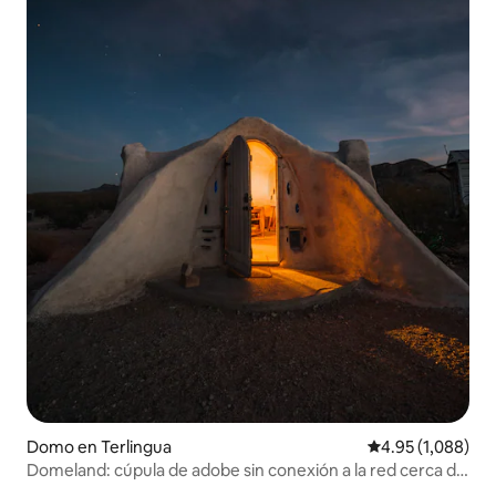
Domo en Terlingua
Calificación pro
4.95 (1,088)
Domeland: cúpula de adobe sin conexión a la red cerca de
Big Bend