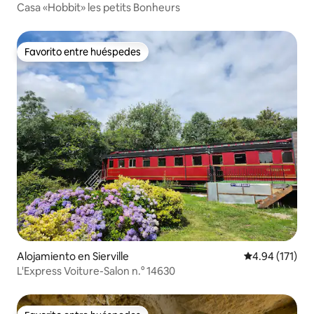
Casa «Hobbit» les petits Bonheurs
Favorito entre huéspedes
Favorito entre huéspedes
Alojamiento en Sierville
Calificación p
4.94 (171)
L'Express Voiture-Salon n.° 14630