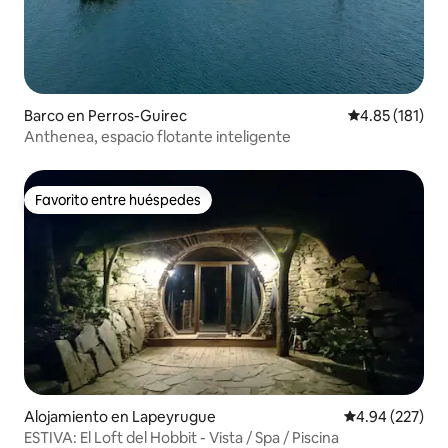
Barco en Perros-Guirec
Calificación p
4.85 (181)
Anthenea, espacio flotante inteligente
Favorito entre huéspedes
Favorito entre huéspedes
Alojamiento en Lapeyrugue
Calificación pr
4.94 (227)
ESTIVA: El Loft del Hobbit - Vista / Spa / Piscina