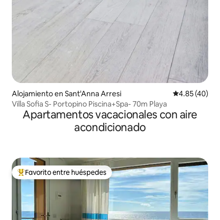
Alojamiento en Sant'Anna Arresi
Calificación 
4.85 (40)
Villa Sofia S- Portopino Piscina+Spa- 70m Playa
Apartamentos vacacionales con aire
acondicionado
Favorito entre huéspedes
Favorito entre huéspedes preferido