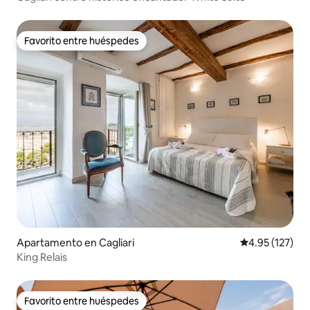
Favorito entre huéspedes
Favorito entre huéspedes
Apartamento en Cagliari
Calificación p
4.95 (127)
King Relais
Favorito entre huéspedes
Favorito entre huéspedes