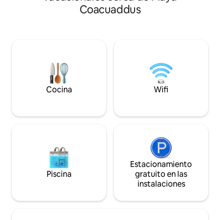
tocador orgánicos Televisión inteligente
vistas impresion
Coacuaddus
de 📺 50 pulgadas con las mejores
antiguos, perfecto
aplicaciones de streaming 🍝 Cocina
senderismo o cicl
completa + delicias locales de bienvenida
Cerca de la casa h
📶 Wifi rápido, perfecto para trabajar a
restaurantes. Se 
distancia Lavandería totalmente
un SUV es mejor, y
equipada en la 🧺 unidad para estadías
un poco accidenta
más largas 🏖️ A 15 minutos de la playa de
El aparcamiento es
Poetto en autobús directo.
Cocina
Wifi
Estacionamiento
Piscina
gratuito en las
instalaciones