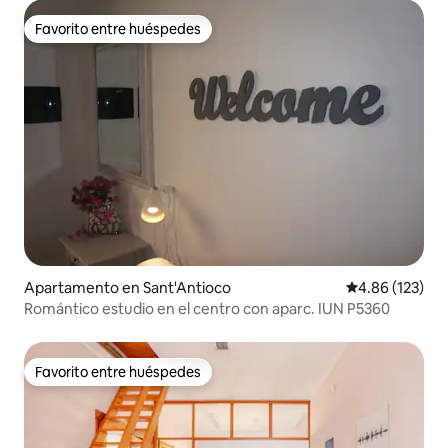
Favorito entre huéspedes
Favorito entre huéspedes
Apartamento en Sant'Antioco
Calificación p
4.86 (123)
Romántico estudio en el centro con aparc. IUN P5360
Favorito entre huéspedes
Favorito entre huéspedes