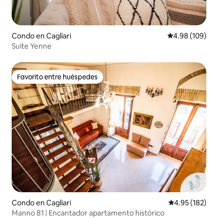
Condo en Cagliari
Calificación pr
4.98 (109)
Suite Yenne
Favorito entre huéspedes
Favorito entre huéspedes
Condo en Cagliari
Calificación p
4.95 (182)
Manno 81 | Encantador apartamento histórico