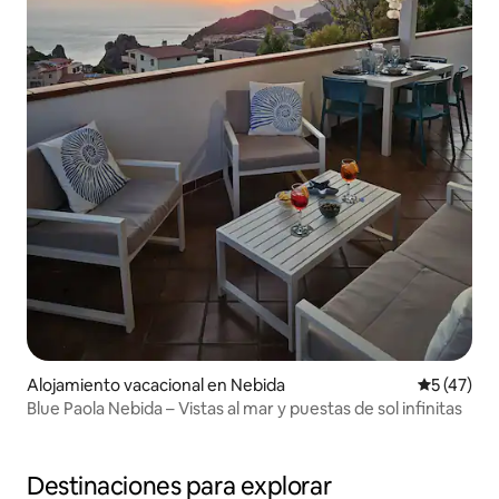
Alojamiento vacacional en Nebida
Calificaci
5 (47)
Blue Paola Nebida – Vistas al mar y puestas de sol infinitas
Destinaciones para explorar