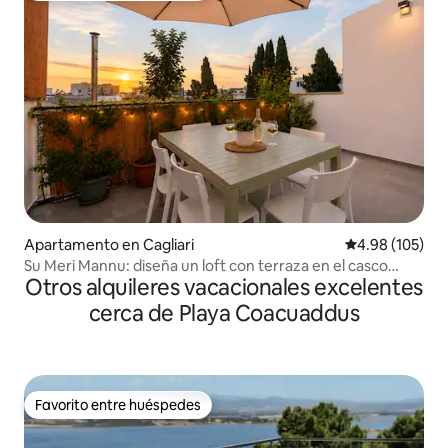
Apartamento en Cagliari
Calificación pr
4.98 (105)
Su Meri Mannu: diseña un loft con terraza en el casco
Otros alquileres vacacionales excelentes
antiguo de Cagliari
cerca de Playa Coacuaddus
Favorito entre huéspedes
Favorito entre huéspedes