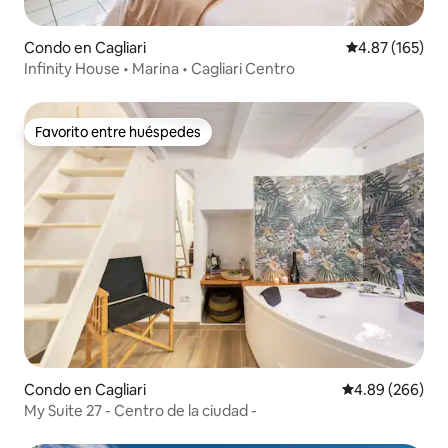
Condo en Cagliari
Calificación p
4.87 (165)
Infinity House • Marina • Cagliari Centro
Favorito entre huéspedes
Favorito entre huéspedes
Condo en Cagliari
Calificación pr
4.89 (266)
My Suite 27 - Centro de la ciudad -