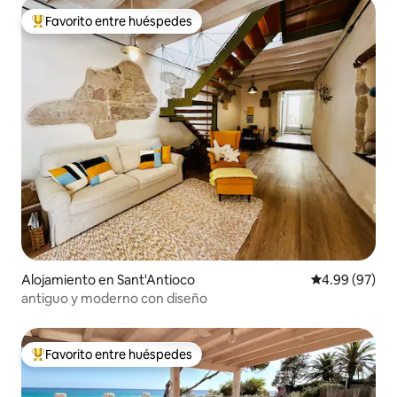
Favorito entre huéspedes
Favorito entre huéspedes preferido
Alojamiento en Sant'Antioco
Calificación p
4.99 (97)
antiguo y moderno con diseño
Favorito entre huéspedes
Favorito entre huéspedes preferido