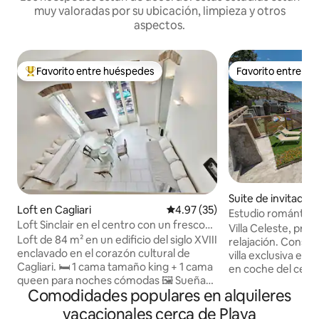
muy valoradas por su ubicación, limpieza y otros
aspectos.
Favorito entre huéspedes
Favorito entre h
Favorito entre huéspedes preferido
Favorito entre h
Suite de invitados 
Loft en Cagliari
Calificación promedio: 4.97 de 
4.97 (35)
Estudio romántico
Loft Sinclair en el centro con un fresco
Villa Celeste, priv
romántico
Loft de 84 m² en un edificio del siglo XVIII
relajación. Constr
enclavado en el corazón cultural de
villa exclusiva en C
Cagliari. 🛏️ 1 cama tamaño king + 1 cama
en coche del centr
queen para noches cómodas 🖼️ Sueña
privada, junto al 
Comodidades populares en alquileres
bajo un raro techo al fresco del siglo XIX
a la playa de Cala 
🚿 2 baños refinados con artículos de
rocas. Las colinas
vacacionales cerca de Playa