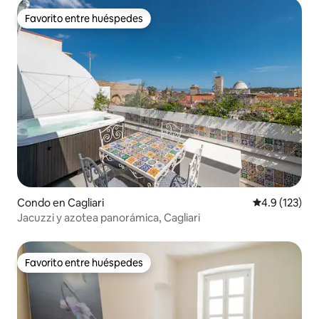
Favorito entre huéspedes
Favorito entre huéspedes
Condo en Cagliari
Calificación 
4.9 (123)
Jacuzzi y azotea panorámica, Cagliari
Favorito entre huéspedes
Favorito entre huéspedes