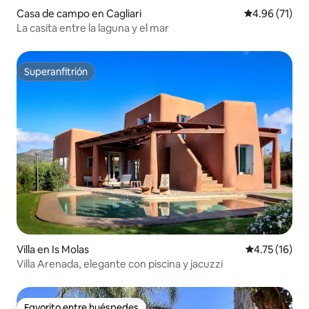
Casa de campo en Cagliari
Calificación 
4.96 (71)
La casita entre la laguna y el mar
Superanfitrión
Superanfitrión
Villa en Is Molas
Calificación 
4.75 (16)
Villa Arenada, elegante con piscina y jacuzzi
Favorito entre huéspedes