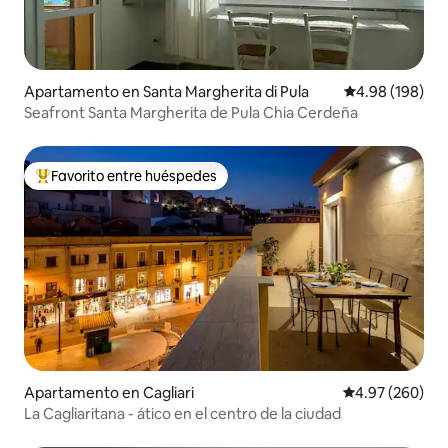
Apartamento en Santa Margherita di Pula
Calificación pr
4.98 (198)
Seafront Santa Margherita de Pula Chia Cerdeña
Favorito entre huéspedes
Favorito entre huéspedes preferido
Apartamento en Cagliari
Calificación pr
4.97 (260)
La Cagliaritana - ático en el centro de la ciudad