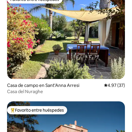
Favorito entre huéspedes
Casa de campo en Sant'Anna Arresi
Calificación 
4.97 (37)
Casa del Nuraghe
Favorito entre huéspedes
Favorito entre huéspedes preferido