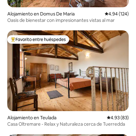
Alojamiento en Domus De Maria
Calificación pr
4.94 (124)
Oasis de bienestar con impresionantes vistas al mar
Favorito entre huéspedes
Favorito entre huéspedes preferido
Alojamiento en Teulada
Calificación p
4.93 (83)
Casa Oltremare - Relax y Naturaleza cerca de Tuerredda