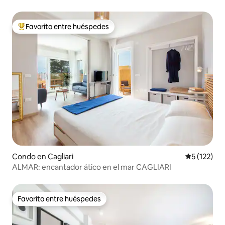
Favorito entre huéspedes
Favorito entre huéspedes preferido
Condo en Cagliari
Calificació
5 (122)
ALMAR: encantador ático en el mar CAGLIARI
Favorito entre huéspedes
Favorito entre huéspedes