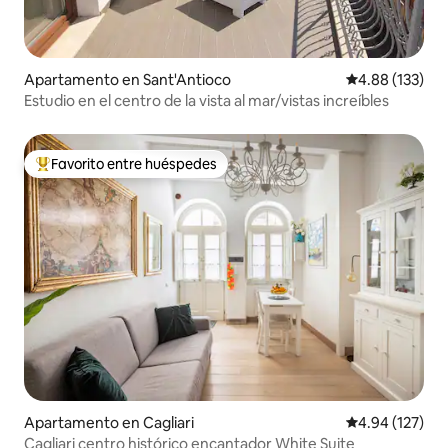
Apartamento en Sant'Antioco
Calificación p
4.88 (133)
Estudio en el centro de la vista al mar/vistas increíbles
Favorito entre huéspedes
Favorito entre huéspedes preferido
Apartamento en Cagliari
Calificación p
4.94 (127)
Cagliari centro histórico encantador White Suite