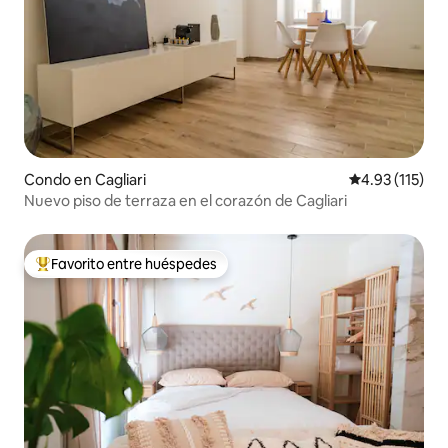
Condo en Cagliari
Calificación p
4.93 (115)
Nuevo piso de terraza en el corazón de Cagliari
Favorito entre huéspedes
Favorito entre huéspedes preferido