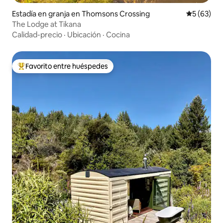
Estadía en granja en Thomsons Crossing
Calificaci
5 (63)
The Lodge at Tikana
Calidad-precio
·
Ubicación
·
Cocina
Favorito entre huéspedes
Favorito entre huéspedes preferido