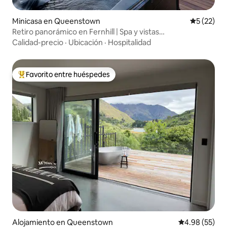
Minicasa en Queenstown
Calificaci
5 (22)
Retiro panorámico en Fernhill | Spa y vistas
impresionantes
Calidad-precio
·
Ubicación
·
Hospitalidad
Favorito entre huéspedes
Favorito entre huéspedes preferido
Alojamiento en Queenstown
Calificación p
4.98 (55)