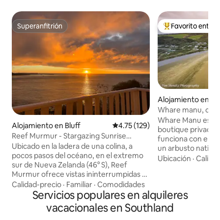
Superanfitrión
Favorito entre
Superanfitrión
Favorito entre hu
Alojamiento en O
Whare manu, casa 
Whare Manu es un
Alojamiento en Bluff
Calificación promedio: 4.75 de 5
4.75 (129)
boutique privada 
Reef Murmur - Stargazing Sunrise
funciona con energ
Hideaway
Ubicado en la ladera de una colina, a
un arbusto nativo c
pocos pasos del océano, en el extremo
playa, que está a s
Ubicación
·
Calida
sur de Nueva Zelanda (46° S), Reef
Observa cómo se al
Murmur ofrece vistas ininterrumpidas al
los Bellbirds en e
mar hasta el horizonte. Se trata de una
Calidad-precio
·
Familiar
·
Comodidades
para pájaros justo 
casa costera sencilla y de estilo más
Servicios populares en alquileres
Diseñado para que 
tradicional, centrada en la naturaleza en
descansen y disfr
vacacionales en Southland
lugar de en el lujo moderno, con una
niños, por favor. Si quieres que tu