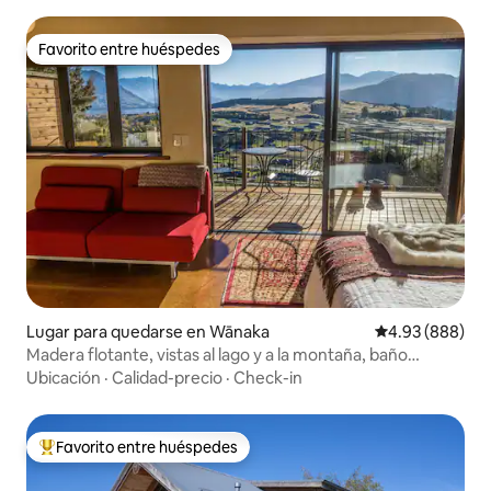
Favorito entre huéspedes
Favorito entre huéspedes
Lugar para quedarse en Wānaka
Calificación pr
4.93 (888)
Madera flotante, vistas al lago y a la montaña, baño
exterior, privado.
Ubicación
·
Calidad-precio
·
Check-in
Favorito entre huéspedes
Favorito entre huéspedes preferido