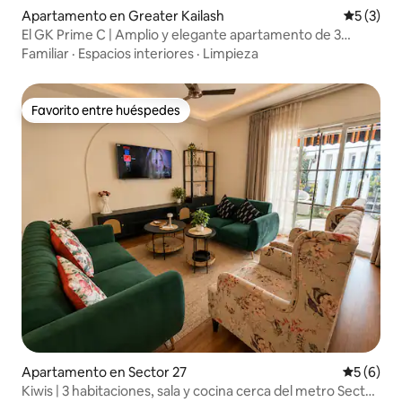
Apartamento en Greater Kailash
Calificac
5 (3)
El GK Prime C | Amplio y elegante apartamento de 3
dormitorios y sala
Familiar
·
Espacios interiores
·
Limpieza
Favorito entre huéspedes
Favorito entre huéspedes
Apartamento en Sector 27
Calificac
5 (6)
Kiwis | 3 habitaciones, sala y cocina cerca del metro Sector