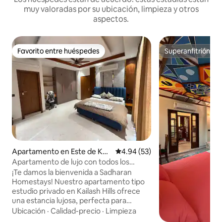
muy valoradas por su ubicación, limpieza y otros
aspectos.
Favorito entre huéspedes
Superanfitrión
Favorito entre huéspedes
Superanfitrión
Apartamento en Este de Kail
Calificación promedio: 4.94 de 
4.94 (53)
ash
Apartamento de lujo con todos los
servicios, sauna y ducha de hidromasaje
¡Te damos la bienvenida a Sadharan
Homestays! Nuestro apartamento tipo
estudio privado en Kailash Hills ofrece
una estancia lujosa, perfecta para
estancias tranquilas en familia y con
Ubicación
·
Calidad-precio
·
Limpieza
amigos. NO SE permiten fiestas ruidosas.