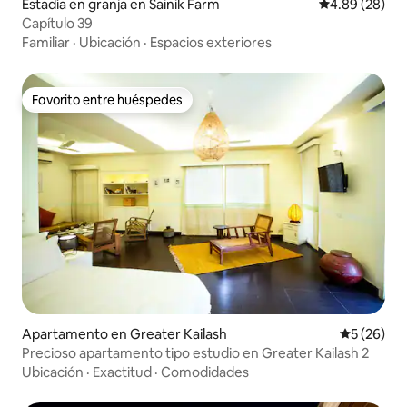
Estadía en granja en Sainik Farm
Calificación p
4.89 (28)
Capítulo 39
Familiar
·
Ubicación
·
Espacios exteriores
Favorito entre huéspedes
Favorito entre huéspedes
Apartamento en Greater Kailash
Calificaci
5 (26)
Precioso apartamento tipo estudio en Greater Kailash 2
Ubicación
·
Exactitud
·
Comodidades