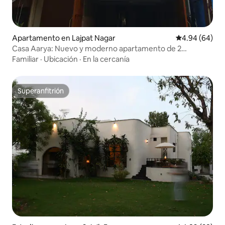
Apartamento en Lajpat Nagar
Calificación p
4.94 (64)
Casa Aarya: Nuevo y moderno apartamento de 2
habitaciones y sala de estar | Lajpat Wedding Hub
Familiar
·
Ubicación
·
En la cercanía
Superanfitrión
Superanfitrión