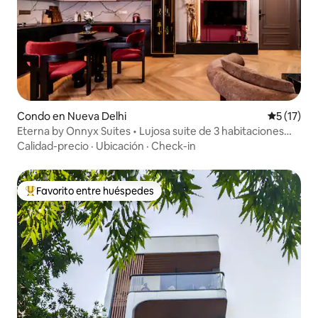
Condo en Nueva Delhi
Calificaci
5 (17)
Eterna by Onnyx Suites • Lujosa suite de 3 habitaciones
con bañera
Calidad-precio
·
Ubicación
·
Check-in
Favorito entre huéspedes
Favorito entre huéspedes preferido