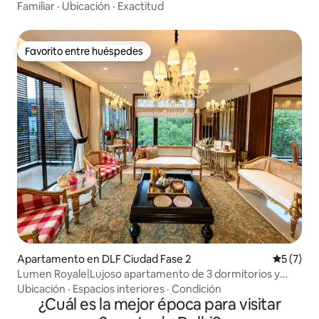
18 y Mall of India
Familiar
·
Ubicación
·
Exactitud
Favorito entre huéspedes
Favorito entre huéspedes
Apartamento en DLF Ciudad Fase 2
Calificac
5 (7)
Lumen Royale|Lujoso apartamento de 3 dormitorios y
cocina cerca de MG Road y del campo de golf
Ubicación
·
Espacios interiores
·
Condición
¿Cuál es la mejor época para visitar