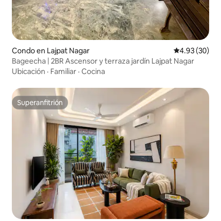
Condo en Lajpat Nagar
Calificación p
4.93 (30)
Bageecha | 2BR Ascensor y terraza jardín Lajpat Nagar
Ubicación
·
Familiar
·
Cocina
Superanfitrión
Superanfitrión