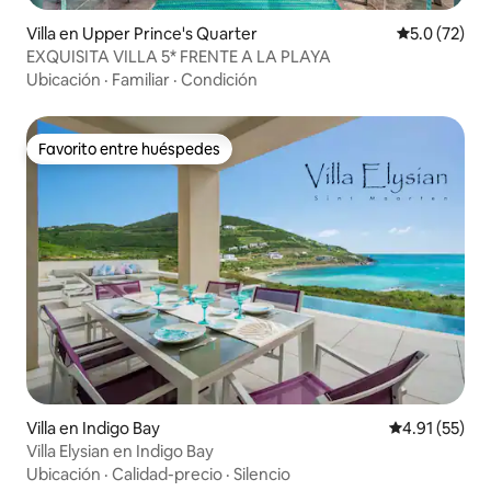
Villa en Upper Prince's Quarter
Calificación
5.0 (72)
EXQUISITA VILLA 5* FRENTE A LA PLAYA
Ubicación
·
Familiar
·
Condición
Favorito entre huéspedes
Favorito entre huéspedes
Villa en Indigo Bay
Calificación 
4.91 (55)
Villa Elysian en Indigo Bay
Ubicación
·
Calidad-precio
·
Silencio