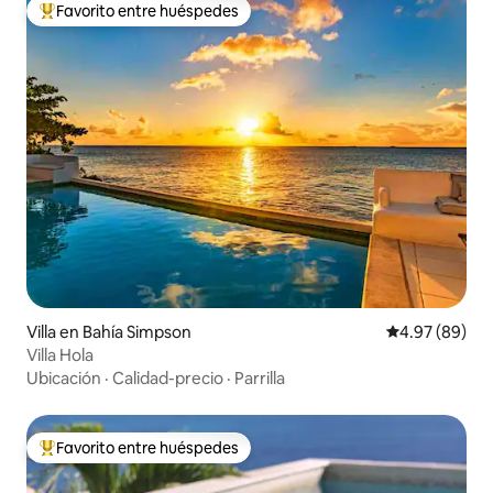
Favorito entre huéspedes
Favorito entre huéspedes preferido
Villa en Bahía Simpson
Calificación p
4.97 (89)
Villa Hola
Ubicación
·
Calidad-precio
·
Parrilla
Favorito entre huéspedes
Favorito entre huéspedes preferido