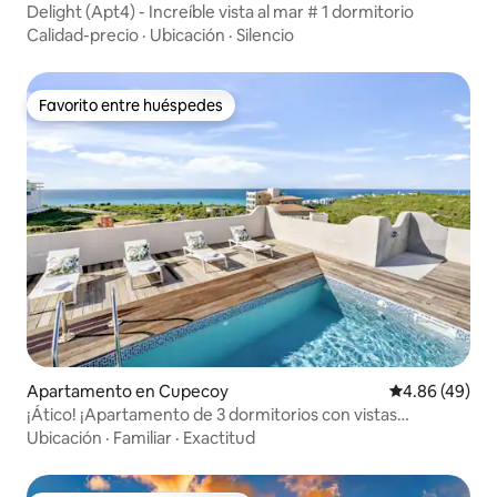
Delight (Apt4) - Increíble vista al mar # 1 dormitorio
Calidad-precio
·
Ubicación
·
Silencio
Favorito entre huéspedes
Favorito entre huéspedes
Apartamento en Cupecoy
Calificación p
4.86 (49)
¡Ático! ¡Apartamento de 3 dormitorios con vistas
impresionantes!
Ubicación
·
Familiar
·
Exactitud