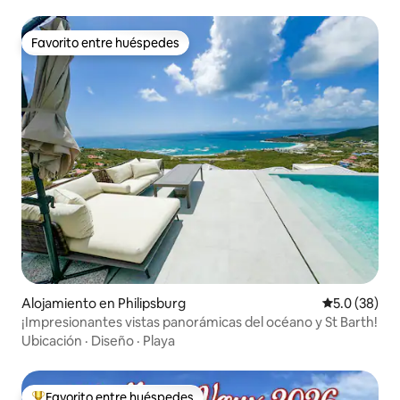
Favorito entre huéspedes
Favorito entre huéspedes
Alojamiento en Philipsburg
Calificación
5.0 (38)
¡Impresionantes vistas panorámicas del océano y St Barth!
Ubicación
·
Diseño
·
Playa
Favorito entre huéspedes