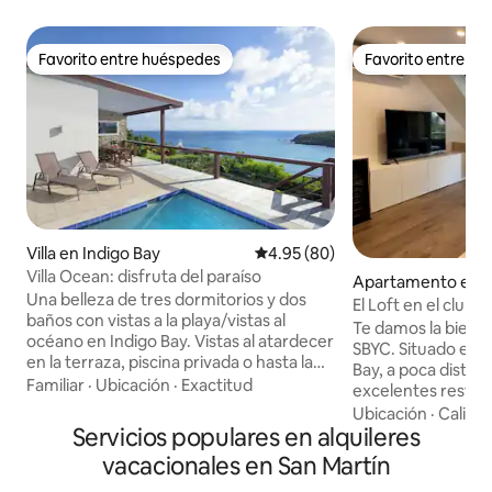
Favorito entre huéspedes
Favorito entre h
Favorito entre huéspedes
Favorito entre h
Villa en Indigo Bay
Calificación promedio: 4.95 de 
4.95 (80)
Villa Ocean: disfruta del paraíso
Apartamento en B
Una belleza de tres dormitorios y dos
n
El Loft en el club
baños con vistas a la playa/vistas al
Te damos la bienv
océano en Indigo Bay. Vistas al atardecer
SBYC. Situado en 
en la terraza, piscina privada o hasta la
Bay, a poca distanci
playa a 10 minutos a pie. A 10 minutos del
Familiar
·
Ubicación
·
Exactitud
excelentes restau
aeropuerto, vida nocturna y otras playas
comestibles, tiend
Ubicación
·
Calida
populares. Cerca de la ciudad, tiendas de
Servicios populares en alquileres
mucho más. En es
comestibles, restaurantes. Todas las
estilo loft totalm
vacacionales en San Martín
habitaciones tienen vistas a la playa y al
encontrarás servic
mar. Hay conexión inalámbrica a internet