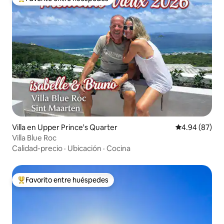
Favorito entre huéspedes preferido
Villa en Upper Prince's Quarter
Calificación p
4.94 (87)
Villa Blue Roc
Calidad-precio
·
Ubicación
·
Cocina
Favorito entre huéspedes
Favorito entre huéspedes preferido