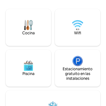
todas partes, incl
gratuita, TV, aire acondicionado,
europea y una inc
lavavajillas, nevera, microondas, nevera
lluvia. La propied
para vinos, cafetera, lavadora secadora,
piscinas, un jacuzz
parrilla de gas al aire libre y aparcamiento
mucho espacio al ai
privado.
todo bajo segurida
Servicio de conserj
Cocina
Wifi
Estacionamiento
Piscina
gratuito en las
instalaciones