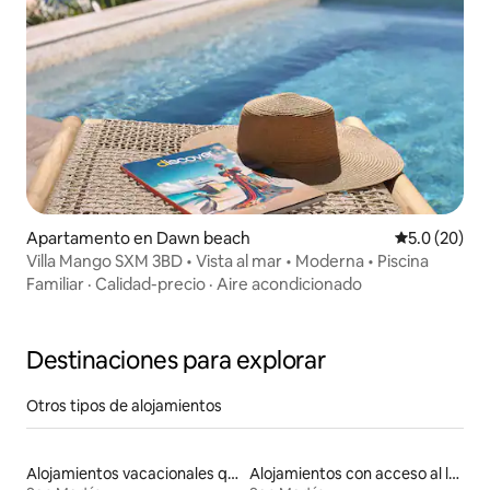
Apartamento en Dawn beach
Calificación
5.0 (20)
Villa Mango SXM 3BD • Vista al mar • Moderna • Piscina
Familiar
·
Calidad-precio
·
Aire acondicionado
Destinaciones para explorar
Otros tipos de alojamientos
Alojamientos vacacionales que admiten mascotas
Alojamientos con acceso al lago