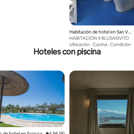
Habitación de hotel en San Vit
o Lo Capo
HABITACIÓN 4 BLUSANVITO
Ubicación
·
Cocina
·
Condición
Hoteles con piscina
 4.59 de 5, 39 reseñas
n de hotel en Sciacca
Calificación promedio: 4.56 de 5, 9 reseñas
4.56 (9)