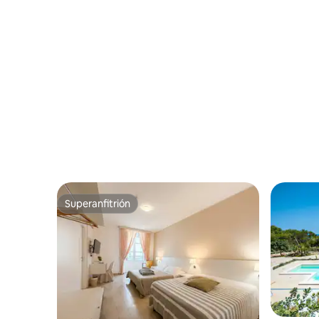
Superanfitrión
Superanfitrión