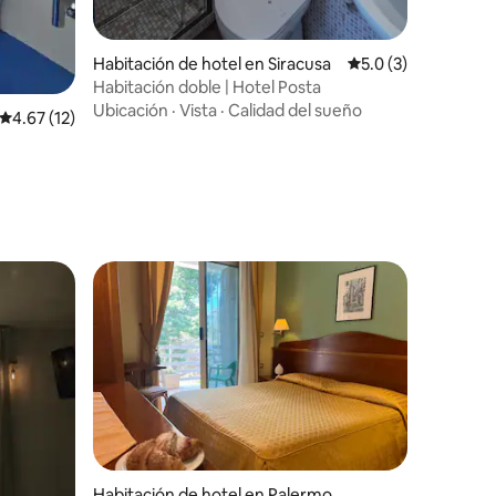
Habitación de hotel en Siracusa
Calificación promed
5.0 (3)
Habitación doble | Hotel Posta
Ubicación
·
Vista
·
Calidad del sueño
Calificación promedio: 4.67 de 5, 12 reseñas
4.67 (12)
Habitación de hotel en Palermo