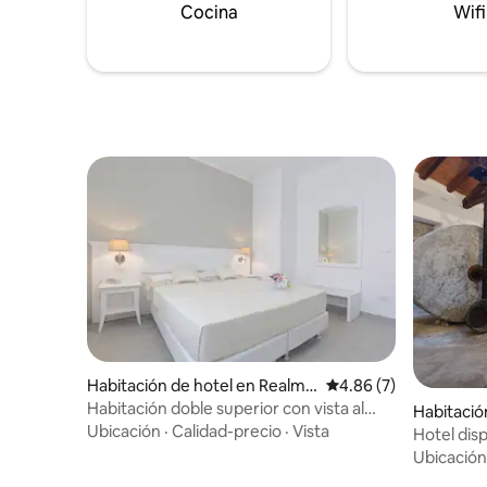
Cocina
Wifi
Habitación de hotel en Realmo
Calificación promedio
4.86 (7)
nte
Habitación doble superior con vista al
Habitació
jardín
Ubicación
·
Calidad-precio
·
Vista
ro
Hotel dis
Ubicación