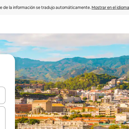
e de la información se tradujo automáticamente. 
Mostrar en el idioma
n las teclas de flecha hacia arriba y hacia abajo o explora con el tact