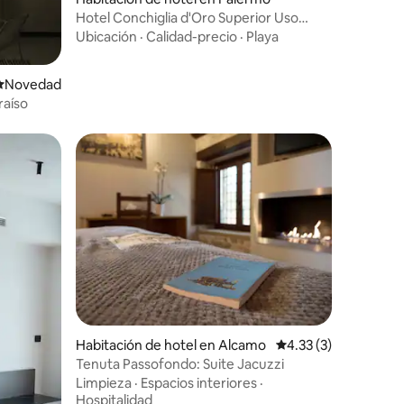
Hotel Conchiglia d'Oro Superior Uso
Individual
Ubicación
·
Calidad-precio
·
Playa
Lugar para hospedarse
Novedad
raíso
Habitación de hotel en Alcamo
Calificación promedi
4.33 (3)
Tenuta Passofondo: Suite Jacuzzi
Limpieza
·
Espacios interiores
·
Hospitalidad