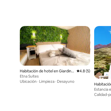
Habitación de hotel en Giardini-
Calificación promedi
4.8 (5)
Naxos
Etna Suites
Ubicación
·
Limpieza
·
Desayuno
Habitació
mboli
Estancia e
volcán
Calidad-p