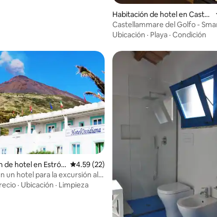
Habitación de hotel en Castell
ammare del Golfo
Castellammare del Golfo - Sm
con vistas al mar
Ubicación
·
Playa
·
Condición
o: 4.8 de 5, 5 reseñas
n de hotel en Estró
Calificación promedio: 4.59 de 5, 22 reseñas
4.59 (22)
n un hotel para la excursión al
recio
·
Ubicación
·
Limpieza