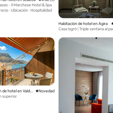
assic - Il Marchese Hotel & Spa
recio
·
Ubicación
·
Hospitalidad
Habitación de hotel en Agira
Casa Isgrò | Triple ventana al pa
n de hotel en Valde
Lugar para hospedarse
Novedad
n superior