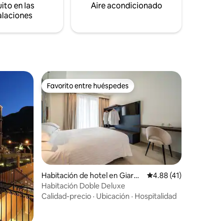
ito en las
Aire acondicionado
alaciones
Favorito entre huéspedes
Favorito entre huéspedes
Habitación de hotel en Giardi
Calificación promedio:
4.88 (41)
ni-Naxos
Habitación Doble Deluxe
Calidad-precio
·
Ubicación
·
Hospitalidad