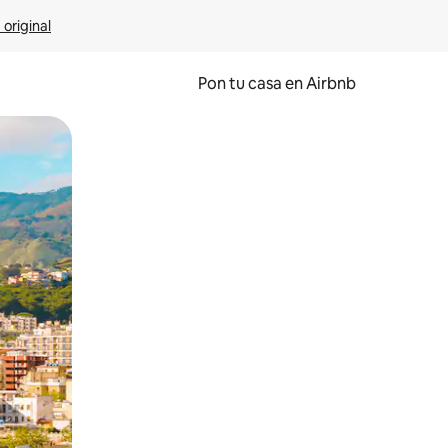
 original
Pon tu casa en Airbnb
o o desliza el dedo.