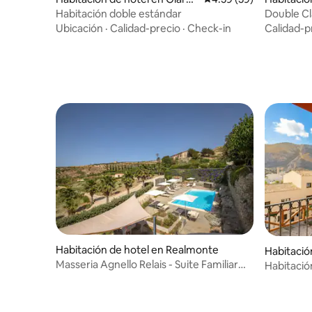
ni Naxos
Habitación doble estándar
Double Cl
Ubicación
·
Calidad-precio
·
Check-in
Calidad-p
Habitación de hotel en Realmonte
Habitació
rice
Masseria Agnello Relais - Suite Familiar
Habitació
Grande