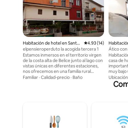
Habitación de hotel en Santa
Calificación promedio:
4.93 (14)
Habitació
Cristina Gela
elpensieroperduto la acogida tercera 1
Ático con
Estamos inmersos en el territorio virgen
Habitación
de la costa alta de Belice junto al lago con
casa de h
vistas únicas en diferentes estaciones,
important
nos ofrecemos en una familia rural
muy bajo 
bienvenida inmersa en la tranquilidad de
encuentra
Familiar
·
Calidad-precio
·
Baño
Ubicación
un pequeño pueblo cerca de 4 km de
puntos de
Como
Piana degli Albanesi, ofrecemos todos los
céntrica p
servicios para una estancia cómoda
pie a la pl
también como punto de restaurante
muy bajo (
también al aire libre. También estamos
habitación
disponibles para recibir a los peregrinos
historia.
de la Magna Via Francigena para una
espaciosa
estadía dedicada a la información
natural. S
necesaria para el camino.
entrepiso 