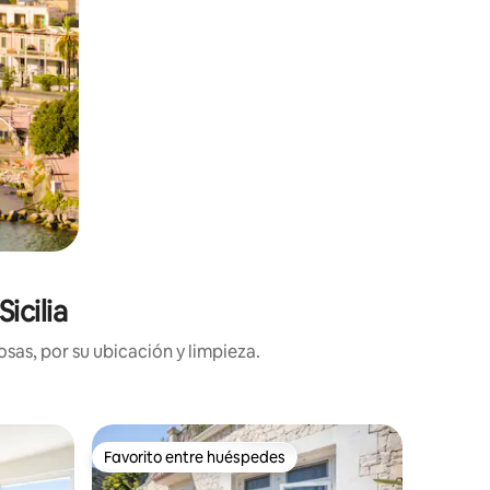
icilia
sas, por su ubicación y limpieza.
Habitació
Favorito entre huéspedes
Superanf
Favorito entre huéspedes
Superanf
Noto
Junior sui