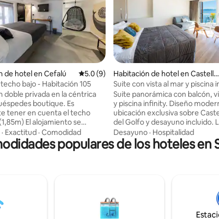
 4.93 de 5, 14 reseñas
n de hotel en Cefalú
Calificación promedio: 5.0 de 5, 9 reseñas
5.0 (9)
Habitación de hotel en Castella
mmare del Golfo
 techo bajo - Habitación 105
Suite con vista al mar y piscina i
Hotel Belvedere
 doble privada en la céntrica
Suite panorámica con balcón, vi
uéspedes boutique. Es
y piscina infinity. Diseño moder
e tener en cuenta el techo
ubicación exclusiva sobre Cas
(1,85m) El alojamiento se
del Golfo y desayuno incluido. Líneas
 a unos pasos de todos los
esenciales, luz natural y materi
·
Exactitud
·
Comodidad
Desayuno
·
Hospitalidad
 interés, en una zona muy
didades populares de los hoteles en Si
contemporáneos crean una at
ero tranquila. Se puede llegar a
elegante y relajada. La piscina in
aya en pocos minutos. Techo
perfectamente integrada en el 
¡solo 1,85 m!), pero... la
amplifica la sensación de estar
 más íntima y única de la
suspendido entre el cielo y el m
 Ducha increíblemente
Pensada para quienes buscan 
. Bañera profunda. Lleno de luz
experiencia auténtica, refinada
úper piso privado en el
memorable en Sicilia.
Estac
para ti.