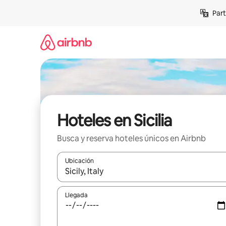
Omite
Part
el
contenido
Hoteles en Sicilia
Busca y reserva hoteles únicos en Airbnb
Ubicación
Cuando los resultados estén disponibles, navega co
Llegada