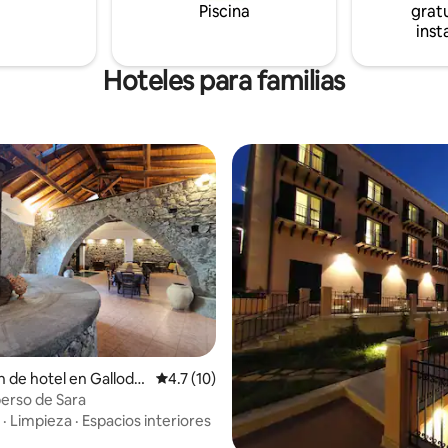
Piscina
gratu
inst
Hoteles para familias
: 4.86 de 5, 7 reseñas
n de hotel en Gallodo
Calificación promedio: 4.7 de 5, 10 reseñas
4.7 (10)
perso de Sara
·
Limpieza
·
Espacios interiores