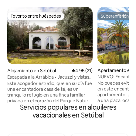
Favorito entre huéspedes
Superanfitrión
Favorito entre huéspedes
Superanfitrión
Apartamento en S
Alojamiento en Setúbal
Calificación promedio: 4.95 de 
4.95 (21)
NUEVO: Encantad
Escapada a la Arrábida • Jacuzzi y vistas a
moda en la históri
la montaña
No puedes evitar 
Este acogedor estudio, que en su día fue
en este encantado
una encantadora casa de té, es un
apartamento. ¡Su u
tranquilo refugio en una finca familiar
a una plaza local t
privada en el corazón del Parque Natural
Servicios populares en alquileres
disfrutar de una v
de Arrábida, con total privacidad, pero a
con la luz del sol en
solo unos minutos del centro histórico
vacacionales en Setúbal
el interior, la como
de Setúbal y de impresionantes playas
impregnan combina
como Portinho da Arrábida y Galápagos.
urbano elegante 
Al aire libre, camina o recorre en
donde la madera br
bicicleta senderos de piedra caliza con