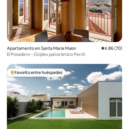
Apartamento en Santa Maria Maior
Calificación p
4.86 (70)
El Posadero – Dúplex panorámico Perch
Favorito entre huéspedes
Favorito entre huéspedes preferido