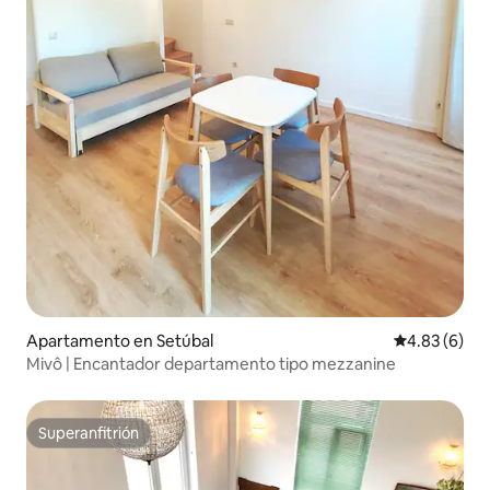
Apartamento en Setúbal
Calificación
4.83 (6)
Mivô | Encantador departamento tipo mezzanine
Superanfitrión
Superanfitrión