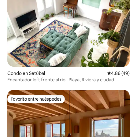
Condo en Setúbal
Calificación p
4.86 (49)
Encantador loft frente al río | Playa, Riviera y ciudad
Favorito entre huéspedes
Favorito entre huéspedes