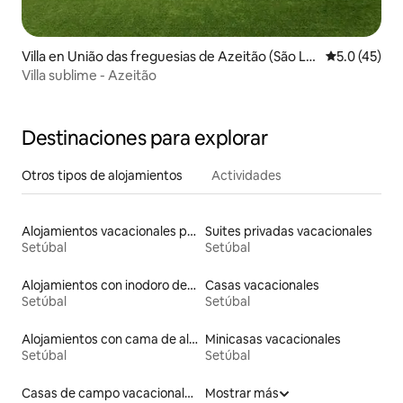
Villa en União das freguesias de Azeitão (São Lo
Calificación
5.0 (45)
urenço e São Simão)
Villa sublime - Azeitão
Destinaciones para explorar
Otros tipos de alojamientos
Actividades
Alojamientos vacacionales para familias
Suites privadas vacacionales
Setúbal
Setúbal
Alojamientos con inodoro de altura accesible
Casas vacacionales
Setúbal
Setúbal
Alojamientos con cama de altura accesible
Minicasas vacacionales
Setúbal
Setúbal
Casas de campo vacacionales
Mostrar más