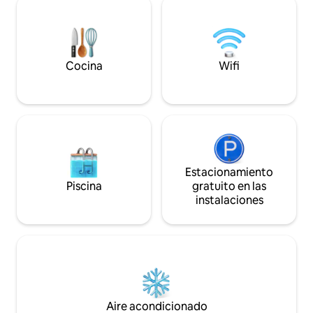
interior blanco se
vistas al Atlántico, practica kayak y
de color y detalle
esnórquel en aguas cristalinas, bebe
partes. Disfruta de aire acondicionado
Moscatel en las quintas vinícolas locales
en todas las habit
o recorre el icónico Mercado do
totalmente equipa
Livramento en busca de pescado fresco
Cocina
Wifi
relajantes.
y productos regionales.
Estacionamiento
Piscina
gratuito en las
instalaciones
Aire acondicionado