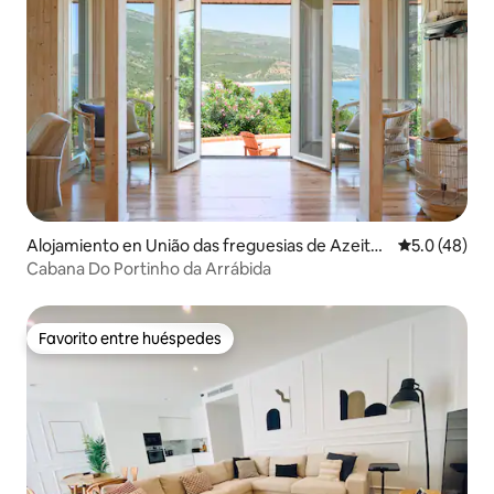
Alojamiento en União das freguesias de Azeitão
Calificación
5.0 (48)
(São Lourenço e São Simão)
Cabana Do Portinho da Arrábida
Favorito entre huéspedes
Favorito entre huéspedes