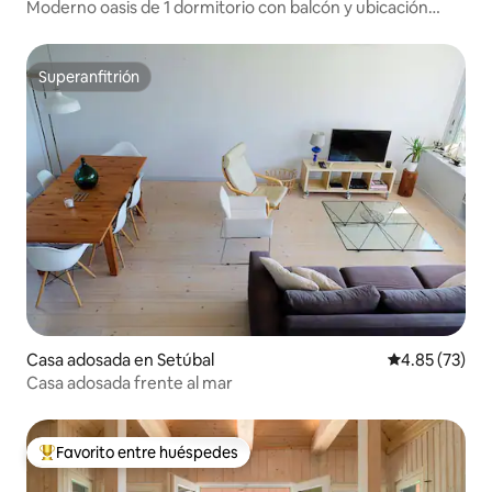
Moderno oasis de 1 dormitorio con balcón y ubicación
privilegiada
Superanfitrión
Superanfitrión
Casa adosada en Setúbal
Calificación 
4.85 (73)
Casa adosada frente al mar
Favorito entre huéspedes
Favorito entre huéspedes preferido