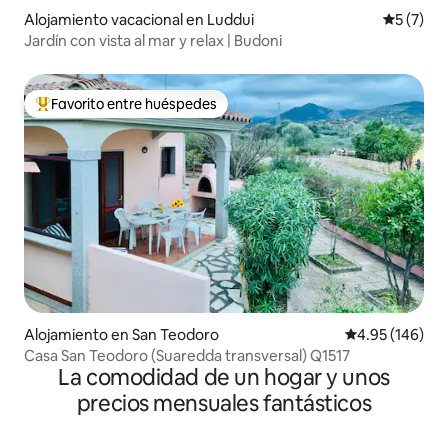
Alojamiento vacacional en Luddui
Calificac
5 (7)
Jardín con vista al mar y relax | Budoni
Favorito entre huéspedes
Favorito entre huéspedes preferido
Alojamiento en San Teodoro
Calificación pr
4.95 (146)
Casa San Teodoro (Suaredda transversal) Q1517
La comodidad de un hogar y unos
precios mensuales fantásticos