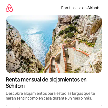
Omite
el
Pon tu casa en Airbnb
contenido
Renta mensual de alojamientos en
Schifoni
Descubre alojamientos para estadías largas que te
harán sentir como en casa durante un mes o más.