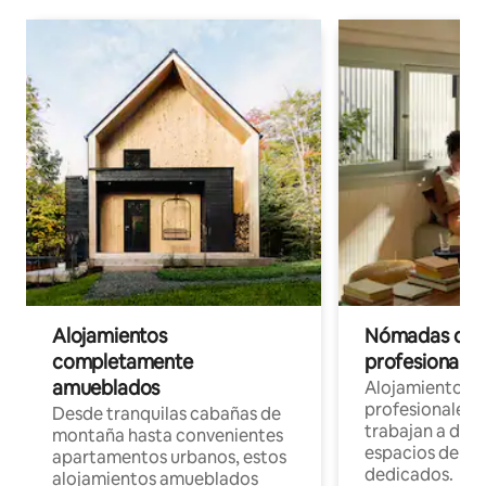
Alojamientos
Nómadas digit
completamente
profesionales 
amueblados
Alojamientos 
profesionales 
Desde tranquilas cabañas de
trabajan a dist
montaña hasta convenientes
espacios de tr
apartamentos urbanos, estos
dedicados.
alojamientos amueblados