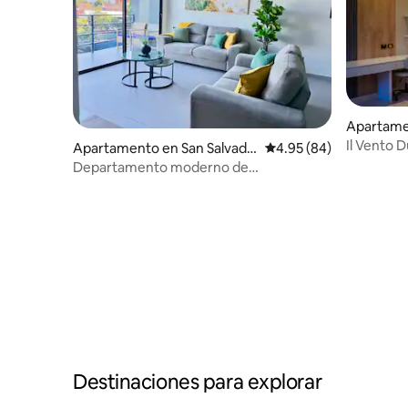
Apartame
r
Il Vento D
Apartamento en San Salvado
Calificación promedio:
4.95 (84)
r
Departamento moderno de
3 habitaciones en Escalón • Capacidad
para 6 personas • Aire acondicionado •
Estacionamiento
Destinaciones para explorar