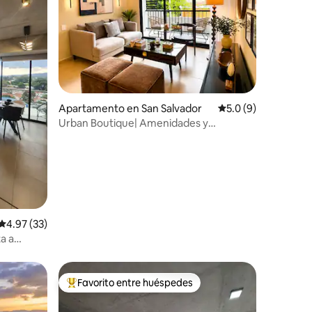
Apartamento en San Salvador
Calificación promed
5.0 (9)
Urban Boutique| Amenidades y
Ubicación Top
Calificación promedio: 4.97 de 5, 33 reseñas
4.97 (33)
a a
Favorito entre huéspedes
rido
Favorito entre huéspedes preferido