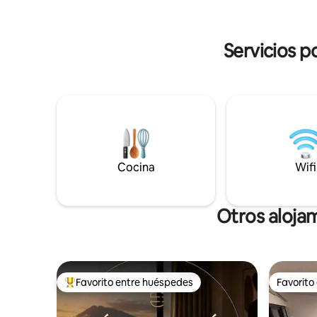
pasos Bambú City Center y restaurantes.
Colonia Es
Ideal para estancias cortas o largas, con
estilo, ubicación premium y todo a la
Servicios p
mano.
Cocina
Wifi
Otros aloja
Favorito entre huéspedes
Favorito
Favorito entre huéspedes preferido
Favorito