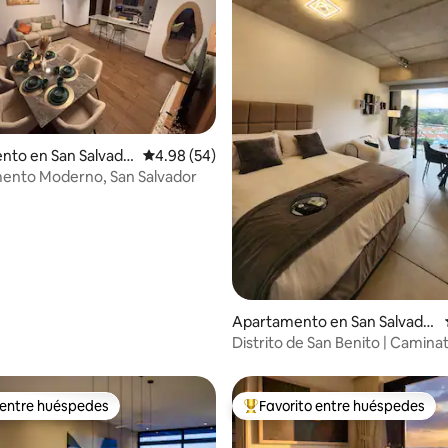
nto en San Salvado
Calificación promedio: 4.98 de 5, 54 reseñas
4.98 (54)
ento Moderno, San Salvador
: 5.0 de 5, 24 reseñas
Apartamento en San Salvado
r
Distrito de San Benito | Caminat
restaurantes y tiendas
 entre huéspedes
Favorito entre huéspedes
 entre huéspedes
Favorito entre huéspedes prefe