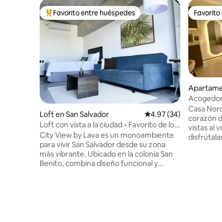
Favorito entre huéspedes
Favorito
Favorito entre huéspedes preferido
Favorito
Apartame
Acogedor
Centro His
Casa Nord,
Loft en San Salvador
Calificación promedio:
4.97 (34)
gimnasio
corazón d
Loft con vista a la ciudad • Favorito de los
vistas al 
huéspedes en San Benito
City View by Lava es un monoambiente
disfrútal
para vivir San Salvador desde su zona
piscina. 
más vibrante. Ubicado en la colonia San
Histórico 
Benito, combina diseño funcional y
centros c
comodidad urbana. Cuenta con cama
bares. El apartamento está totalmente
Queen, sofá grande, cocina equipada,
equipado c
aire acondicionado, clóset, área de
acondicio
trabajo y Smart TV. En el edificio Art Haus
caliente,
tendrás gimnasio, yoga, coworking y
Con acces
terraza. Frente hay supermercado y a
amenidade