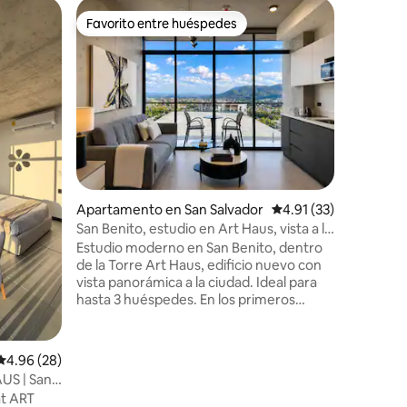
Apartame
Favorito entre huéspedes
Favor
Favorito entre huéspedes
Favorit
r
Apto con 
Flats
Acogedor
céntrica 
vista desd
ciudad, e
que rodean la 
Condomin
24 hrs, e
centros 
restauran
Apartamento en San Salvador
Calificación promedio:
4.91 (33)
todas las
acondicio
San Benito, estudio en Art Haus, vista a la
refrigera
ciudad
Estudio moderno en San Benito, dentro
licuadora
de la Torre Art Haus, edificio nuevo con
lavado, wi
vista panorámica a la ciudad. Ideal para
hasta 3 huéspedes. En los primeros
niveles de la torre encontrarás
restaurantes, panaderías, heladerías y
comercios, y frente al edificio hay un
Calificación promedio: 4.96 de 5, 28 reseñas
4.96 (28)
supermercado. Ubicado cerca de los
US | San
mejores restaurantes del país, accesibles
at ART
a pie o en vehículo. A 10 min de centros