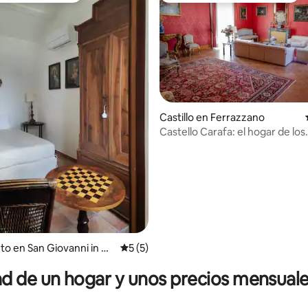
Castillo en Ferrazzano
Castello Carafa: el hogar de los
caballeros
dio: 5 de 5, 4 reseñas
to en San Giovanni in Ga
Calificación promedio: 5 de 5, 5 reseñas
5 (5)
 de un hogar y unos precios mensuale