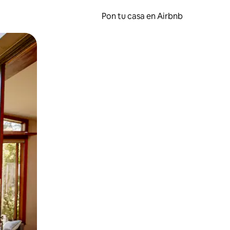
Pon tu casa en Airbnb
o o desliza el dedo.