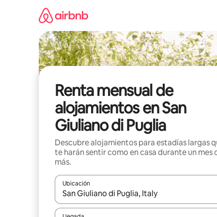
Omite
el
contenido
Renta mensual de
alojamientos en San
Giuliano di Puglia
Descubre alojamientos para estadías largas 
te harán sentir como en casa durante un mes 
más.
Ubicación
Cuando los resultados estén disponibles, navega co
Llegada