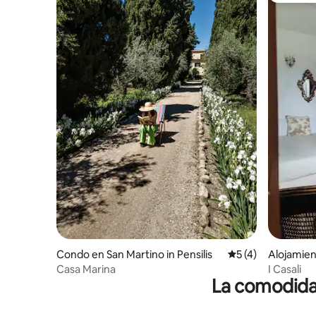
Condo en San Martino in Pensilis
Calificación prome
5 (4)
Alojamien
ldo
Casa Marina
I Casali
La comodidad