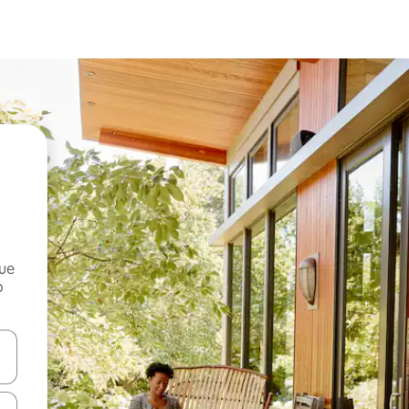
que
o
n las teclas de flecha hacia arriba y hacia abajo o explora con el tact