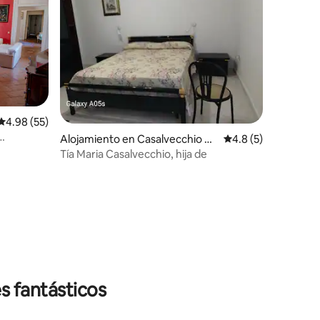
Calificación promedio: 4.98 de 5, 55 reseñas
4.98 (55)
Alojamiento en Casalvecchio di
Calificación promed
4.8 (5)
Puglia
Tía Maria Casalvecchio, hija de
s fantásticos