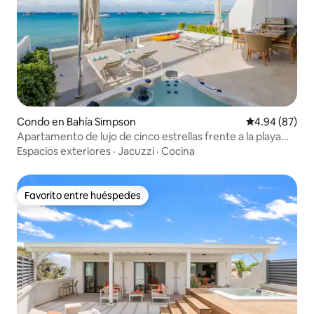
Condo en Bahía Simpson
Calificación p
4.94 (87)
Apartamento de lujo de cinco estrellas frente a la playa
con jacuzzi privado
Espacios exteriores
·
Jacuzzi
·
Cocina
Favorito entre huéspedes
Favorito entre huéspedes