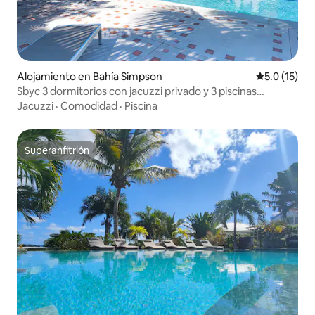
Alojamiento en Bahía Simpson
Calificación
5.0 (15)
Sbyc 3 dormitorios con jacuzzi privado y 3 piscinas
compartidas
Jacuzzi
·
Comodidad
·
Piscina
Superanfitrión
Superanfitrión