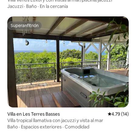
Jacuzzi
·
Baño
·
En la cercanía
Superanfitrión
Superanfitrión
Villa en Les Terres Basses
Calificación 
4.79 (14)
Villa tropical llamativa con jacuzzi y vista al mar
Baño
·
Espacios exteriores
·
Comodidad