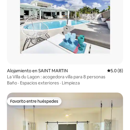
Alojamiento en SAINT MARTIN
Calificació
5.0 (8)
La Villa du Lagon : acogedora villa para 8 personas
Baño
·
Espacios exteriores
·
Limpieza
Favorito entre huéspedes
Favorito entre huéspedes