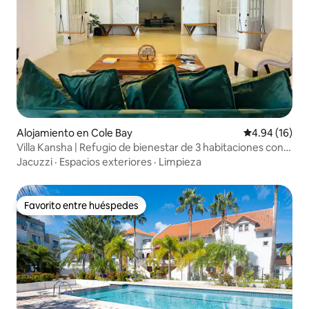
Alojamiento en Cole Bay
Calificación 
4.94 (16)
Villa Kansha | Refugio de bienestar de 3 habitaciones con
jacuzzi
Jacuzzi
·
Espacios exteriores
·
Limpieza
Favorito entre huéspedes
Favorito entre huéspedes