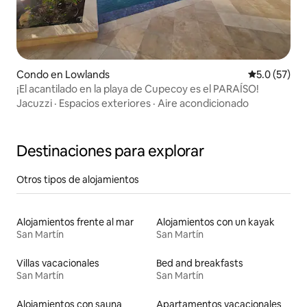
Condo en Lowlands
Calificación
5.0 (57)
¡El acantilado en la playa de Cupecoy es el PARAÍSO!
Jacuzzi
·
Espacios exteriores
·
Aire acondicionado
Destinaciones para explorar
Otros tipos de alojamientos
Alojamientos frente al mar
Alojamientos con un kayak
San Martín
San Martín
Villas vacacionales
Bed and breakfasts
San Martín
San Martín
Alojamientos con sauna
Apartamentos vacacionales