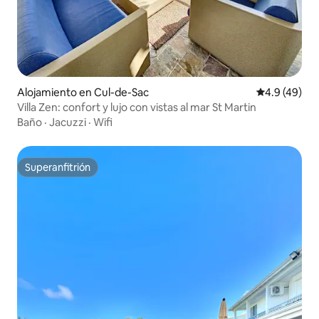
Alojamiento en Cul-de-Sac
Calificación
4.9 (49)
Villa Zen: confort y lujo con vistas al mar St Martin
Baño
·
Jacuzzi
·
Wifi
Superanfitrión
Superanfitrión