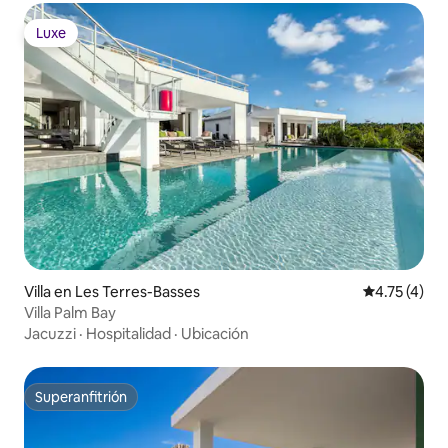
Luxe
Luxe
Villa en Les Terres-Basses
Calificación
4.75 (4)
Villa Palm Bay
Jacuzzi
·
Hospitalidad
·
Ubicación
Superanfitrión
Superanfitrión