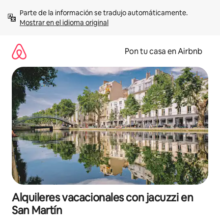
Omite
Parte de la información se tradujo automáticamente. 
el
Mostrar en el idioma original
contenido
Pon tu casa en Airbnb
Alquileres vacacionales con jacuzzi en
San Martín