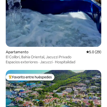
Apartamento
Calificación
5.0 (29)
El Colibrí, Bahía Oriental, Jacuzzi Privado
Espacios exteriores
·
Jacuzzi
·
Hospitalidad
Favorito entre huéspedes
Favorito entre huéspedes preferido