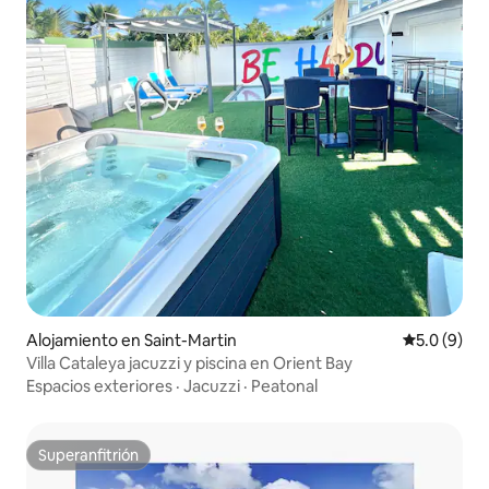
Alojamiento en Saint-Martin
Calificació
5.0 (9)
Villa Cataleya jacuzzi y piscina en Orient Bay
Espacios exteriores
·
Jacuzzi
·
Peatonal
Superanfitrión
Superanfitrión