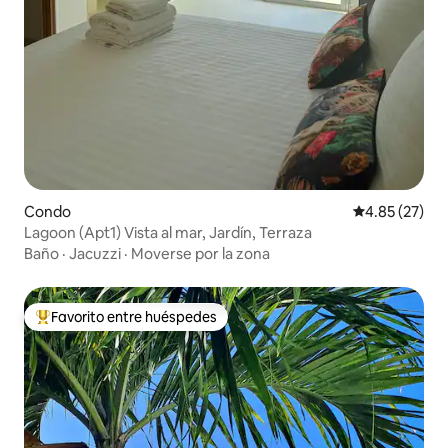
Condo
Calificación 
4.85 (27)
Lagoon (Apt1) Vista al mar, Jardín, Terraza
Baño
·
Jacuzzi
·
Moverse por la zona
Favorito entre huéspedes
Favorito entre huéspedes preferido