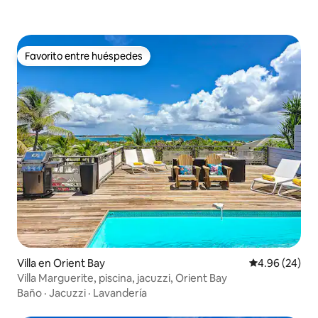
Favorito entre huéspedes
Favorito entre huéspedes
Villa en Orient Bay
Calificación p
4.96 (24)
Villa Marguerite, piscina, jacuzzi, Orient Bay
Baño
·
Jacuzzi
·
Lavandería