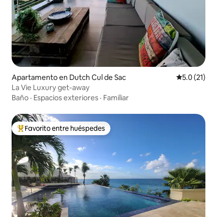
Apartamento en Dutch Cul de Sac
Calificación
5.0 (21)
La Vie Luxury get-away
Baño
·
Espacios exteriores
·
Familiar
Favorito entre huéspedes
Favorito entre huéspedes preferido