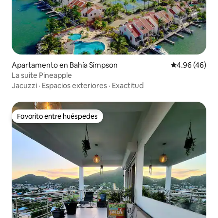
Apartamento en Bahía Simpson
Calificación p
4.96 (46)
La suite Pineapple
Jacuzzi
·
Espacios exteriores
·
Exactitud
Favorito entre huéspedes
Favorito entre huéspedes