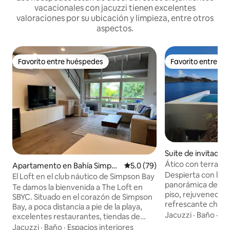
vacacionales con jacuzzi tienen excelentes
valoraciones por su ubicación y limpieza, entre otros
aspectos.
Favorito entre huéspedes
Favorito entre h
Favorito entre huéspedes
Favorito entre h
Suite de invitado
oy
Ático con terraza 
Apartamento en Bahía Simpso
Calificación promedio: 5.0 de 
5.0 (79)
panorámicas y pisci
Despierta con la m
n
El Loft en el club náutico de Simpson Bay
panorámica de la l
Te damos la bienvenida a The Loft en
piso, rejuvenece 
SBYC. Situado en el corazón de Simpson
refrescante chapu
Bay, a poca distancia a pie de la playa,
infinita privada de
Jacuzzi
·
Baño
·
Ca
excelentes restaurantes, tiendas de
o bebida tropical.
comestibles, tiendas, salones/spas y
Jacuzzi
·
Baño
·
Espacios interiores