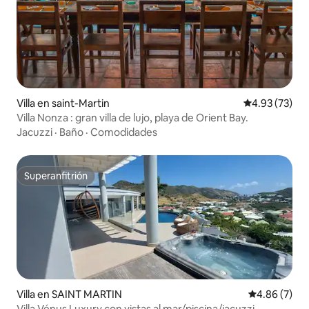
Villa en saint-Martin
Calificación 
4.93 (73)
Villa Nonza : gran villa de lujo, playa de Orient Bay.
Jacuzzi
·
Baño
·
Comodidades
Superanfitrión
Superanfitrión
Villa en SAINT MARTIN
Calificación
4.86 (7)
Villa Vénus Luxury con vistas al mar/piscina/jacuzzi