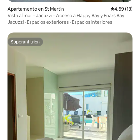
Apartamento en St Martin
Calificación 
4.69 (13)
Vista al mar - Jacuzzi - Acceso a Happy Bay y Friars Bay
Jacuzzi
·
Espacios exteriores
·
Espacios interiores
Superanfitrión
Superanfitrión