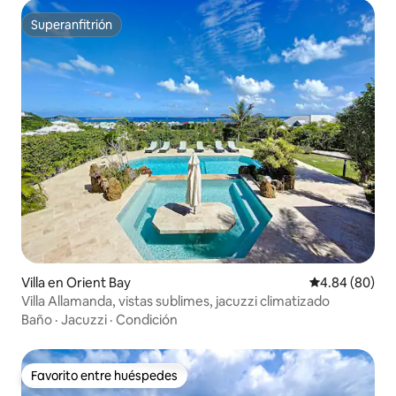
Superanfitrión
Superanfitrión
Villa en Orient Bay
Calificación p
4.84 (80)
Villa Allamanda, vistas sublimes, jacuzzi climatizado
Baño
·
Jacuzzi
·
Condición
Favorito entre huéspedes
Favorito entre huéspedes