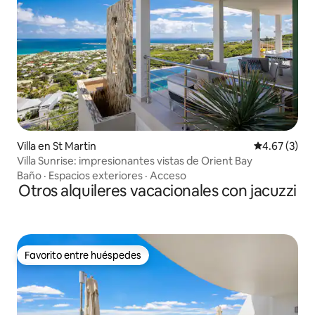
Villa en St Martin
Calificación
4.67 (3)
Villa Sunrise: impresionantes vistas de Orient Bay
Baño
·
Espacios exteriores
·
Acceso
Otros alquileres vacacionales con jacuzzi
Favorito entre huéspedes
Favorito entre huéspedes