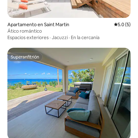
Apartamento en Saint Martin
Calificació
5.0 (5)
Ático romántico
Espacios exteriores
·
Jacuzzi
·
En la cercanía
Superanfitrión
Superanfitrión