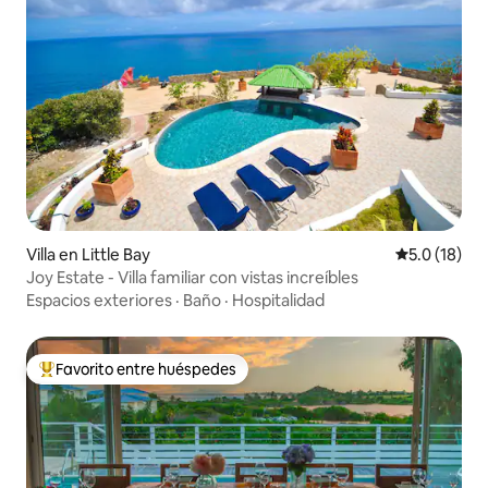
Villa en Little Bay
Calificación
5.0 (18)
Joy Estate - Villa familiar con vistas increíbles
Espacios exteriores
·
Baño
·
Hospitalidad
Favorito entre huéspedes
Favorito entre huéspedes preferido