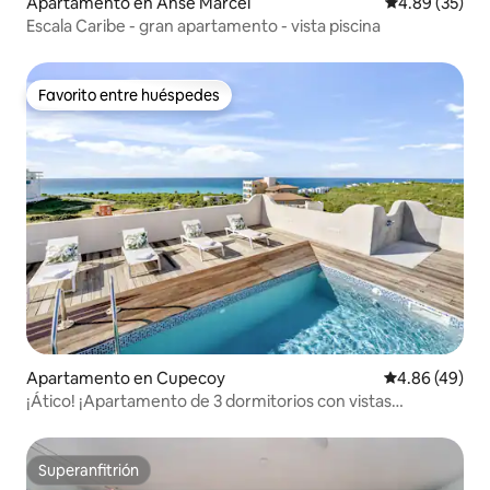
Apartamento en Anse Marcel
Calificación p
4.89 (35)
Escala Caribe - gran apartamento - vista piscina
Favorito entre huéspedes
Favorito entre huéspedes
Apartamento en Cupecoy
Calificación p
4.86 (49)
¡Ático! ¡Apartamento de 3 dormitorios con vistas
impresionantes!
Superanfitrión
Superanfitrión