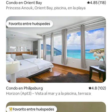
Condo en Orient Bay
Calificación p
4.85 (118)
Princess Anouk, Orient Bay, piscina, en la playa
Favorito entre huéspedes
Favorito entre huéspedes
Condo en Philipsburg
Calificación 
4.8 (102)
Horizon (Apt3) – Vista al mar y a la piscina, terraza
Favorito entre huéspedes
Favorito entre huéspedes preferido