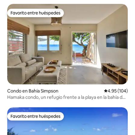
Favorito entre huéspedes
Favorito entre huéspedes
Condo en Bahía Simpson
Calificación pr
4.95 (104)
Hamaka condo, un refugio frente a la playa en la bahía de
Simpson
Favorito entre huéspedes
Favorito entre huéspedes