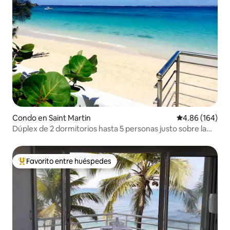
Condo en Saint Martin
Calificación pr
4.86 (164)
Dúplex de 2 dormitorios hasta 5 personas justo sobre la
playa
Favorito entre huéspedes
Favorito entre huéspedes preferido