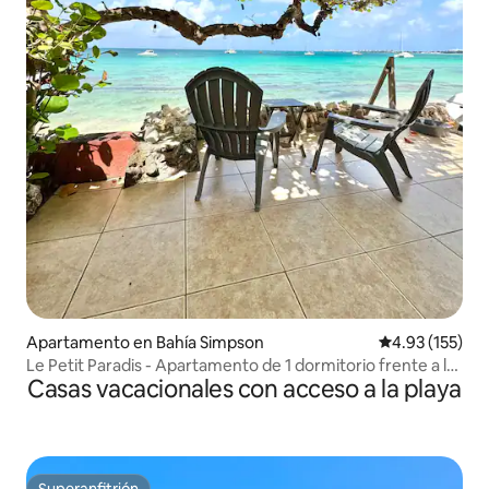
Apartamento en Bahía Simpson
Calificación p
4.93 (155)
Le Petit Paradis - Apartamento de 1 dormitorio frente a la
Casas vacacionales con acceso a la playa
playa
Superanfitrión