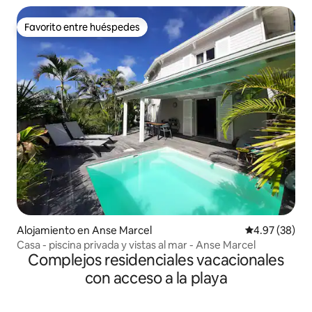
Favorito entre huéspedes
Favorito entre huéspedes
Alojamiento en Anse Marcel
Calificación p
4.97 (38)
Casa - piscina privada y vistas al mar - Anse Marcel
Complejos residenciales vacacionales
con acceso a la playa