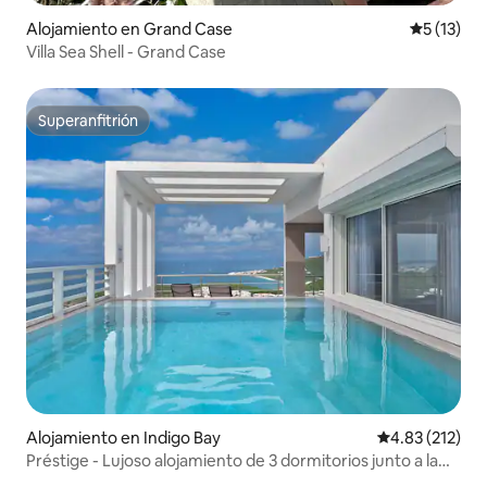
Alojamiento en Grand Case
Calificaci
5 (13)
Villa Sea Shell - Grand Case
Superanfitrión
Superanfitrión
Alojamiento en Indigo Bay
Calificación p
4.83 (212)
Préstige - Lujoso alojamiento de 3 dormitorios junto a la
playa