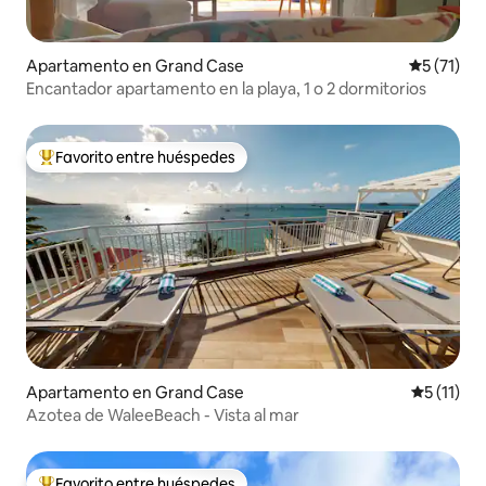
Apartamento en Grand Case
Calificaci
5 (71)
Encantador apartamento en la playa, 1 o 2 dormitorios
Favorito entre huéspedes
Favorito entre huéspedes preferido
Apartamento en Grand Case
Calificaci
5 (11)
Azotea de WaleeBeach - Vista al mar
Favorito entre huéspedes