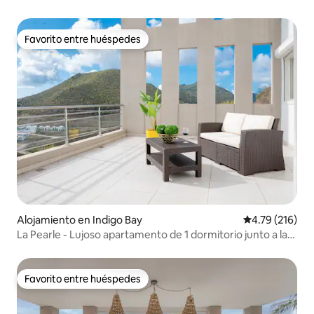
Favorito entre huéspedes
Favorito entre huéspedes
Alojamiento en Indigo Bay
Calificación p
4.79 (216)
La Pearle - Lujoso apartamento de 1 dormitorio junto a la
playa
Favorito entre huéspedes
Favorito entre huéspedes