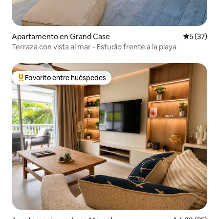
Apartamento en Grand Case
Calificaci
5 (37)
Terraza con vista al mar - Estudio frente a la playa
Favorito entre huéspedes
Favorito entre huéspedes preferido