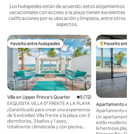
Los huéspedes están de acuerdo: estos alojamientos
vacacionales con acceso a la playa tienen excelentes
calificaciones por su ubicación y limpieza, entre otros
aspectos.
Favorito entre huéspedes
Favorito entre
Favorito entre huéspedes
Favorito entre hu
Villa en Upper Prince's Quarter
Calificación promedio: 5 de 
5 (72)
EXQUISITA VILLA 5* FRENTE A LA PLAYA
Apartamento en B
¡Garantizado para crear una experiencia
n
Apartamento en la 
de 5 estrellas! Villa frente a la playa con 3
Un apartamento d
dormitorios, 3 baños y 1 aseo,
estilo moderno si
totalmente climatizada y con piscina
la hermosa playa 
privada. Si te encanta el océano y las
Simpson Bay. Disfr