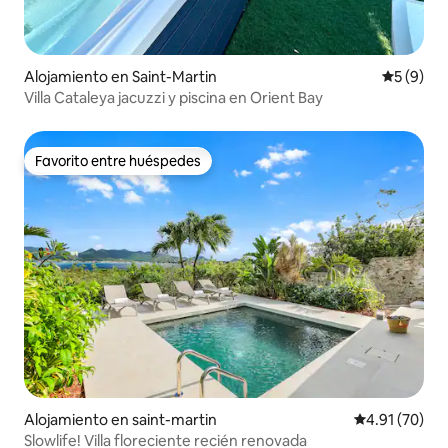
Alojamiento en Saint-Martin
Calificac
5 (9)
Villa Cataleya jacuzzi y piscina en Orient Bay
Favorito entre huéspedes
Favorito entre huéspedes
Alojamiento en saint-martin
Calificación 
4.91 (70)
Slowlife! Villa floreciente recién renovada