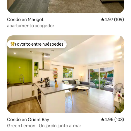
Condo en Marigot
Calificación pr
4.97 (109)
apartamento acogedor
Favorito entre huéspedes
Favorito entre huéspedes preferido
Condo en Orient Bay
Calificación pr
4.96 (103)
Green Lemon - Un jardín junto al mar