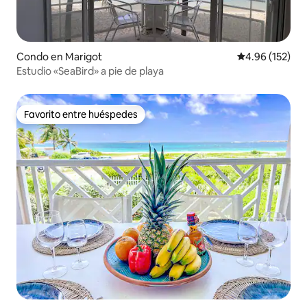
Condo en Marigot
Calificación p
4.96 (152)
Estudio «SeaBird» a pie de playa
Favorito entre huéspedes
Favorito entre huéspedes