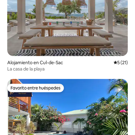
Alojamiento en Cul-de-Sac
Calificaci
5 (21)
La casa de la playa
Favorito entre huéspedes
Favorito entre huéspedes