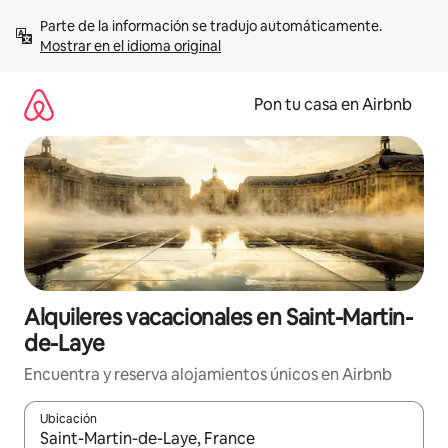
Omite
Parte de la información se tradujo automáticamente. 
el
Mostrar en el idioma original
contenido
Pon tu casa en Airbnb
Alquileres vacacionales en Saint-Martin-
de-Laye
Encuentra y reserva alojamientos únicos en Airbnb
Ubicación
Cuando los resultados estén disponibles, navega con las teclas d