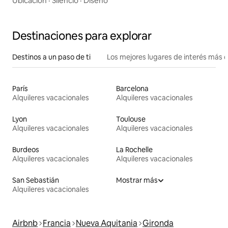
Ubicación
·
Silencio
·
Diseño
Destinaciones para explorar
Destinos a un paso de ti
Los mejores lugares de interés más 
París
Barcelona
Alquileres vacacionales
Alquileres vacacionales
Lyon
Toulouse
Alquileres vacacionales
Alquileres vacacionales
Burdeos
La Rochelle
Alquileres vacacionales
Alquileres vacacionales
San Sebastián
Mostrar más
Alquileres vacacionales
Airbnb
Francia
Nueva Aquitania
Gironda