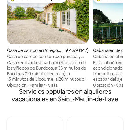
Favorito entre huéspedes preferido
Favorito entre hu
Casa de campo en Villegoug
Calificación promedio: 4.99 de 5
4.99 (147)
Cabaña en Berson
e
Casa de campo con terraza privada y
Cabaña en el viñed
jardín. Tranquilo
acondicionado
Casa renovada situada en el corazón de
Esta cabaña indep
los viñedos de Burdeos, a 35 minutos de
acondicionado!) e
Burdeos (20 minutos en tren), a
tranquilo es la ma
15 minutos de Libourne, a 20 minutos de
escapar del ajetreo 
Saint-Émilion y a aproximadamente
cotidiana. Relájat
Ubicación
·
Familiar
·
Vista
Ubicación
·
Calida
1 hora y 20 minutos de las playas (Duna
Servicios populares en alquileres
escapada privada y
de Pilat, Arcachon). Capacidad para
está flanqueada po
vacacionales en Saint-Martin-de-Laye
dormir para 4 personas, sala de estar
olivos jóvenes al ot
con cocina equipada, dormitorio con
terraza privada y d
cama doble y zona de oficina. Cuarto de
paisaje, lee, escrib
baño contiguo a la habitación. WC
abundantes viñedo
separado. La casa cuenta con una gran
simplemente quéda
terraza equipada con plancha y
Tenemos tres caba