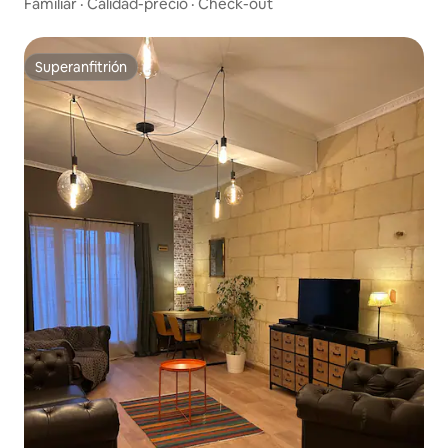
Familiar
·
Calidad-precio
·
Check-out
Superanfitrión
Superanfitrión