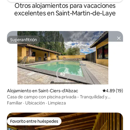
Otros alojamientos para vacaciones
excelentes en Saint-Martin-de-Laye
Superanfitrión
Superanfitrión
Alojamiento en Saint-Ciers-d'Abzac
Calificación 
4.89 (19)
Casa de campo con piscina privada - Tranquilidad y
naturaleza
Familiar
·
Ubicación
·
Limpieza
Favorito entre huéspedes
Favorito entre huéspedes