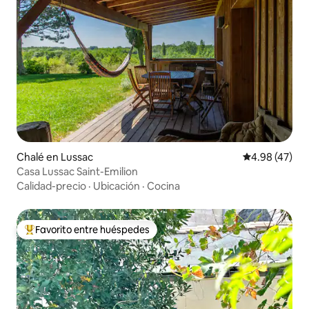
Chalé en Lussac
Calificación 
4.98 (47)
Casa Lussac Saint-Emilion
Calidad-precio
·
Ubicación
·
Cocina
Favorito entre huéspedes
Favorito entre huéspedes preferido