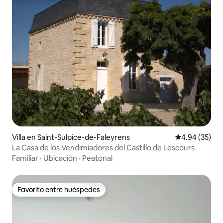
Villa en Saint-Sulpice-de-Faleyrens
Calificación p
4.94 (35)
La Casa de los Vendimiadores del Castillo de Lescours
Familiar
·
Ubicación
·
Peatonal
Favorito entre huéspedes
Favorito entre huéspedes