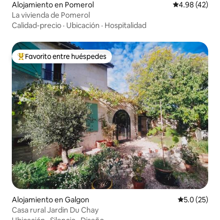
Alojamiento en Pomerol
Calificación 
4.98 (42)
La vivienda de Pomerol
Calidad-precio
·
Ubicación
·
Hospitalidad
Favorito entre huéspedes
Favorito entre huéspedes preferido
Alojamiento en Galgon
Calificación
5.0 (25)
Casa rural Jardin Du Chay