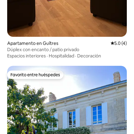
Apartamento en Guîtres
Calificació
5.0 (4)
Dúplex con encanto / patio privado
Espacios interiores
·
Hospitalidad
·
Decoración
Favorito entre huéspedes
Favorito entre huéspedes