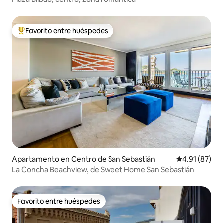
Favorito entre huéspedes
Favorito entre huéspedes preferido
Apartamento en Centro de San Sebastián
Calificación 
4.91 (87)
La Concha Beachview, de Sweet Home San Sebastián
Favorito entre huéspedes
Favorito entre huéspedes