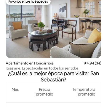
Favorito entre huéspedes
Favorito entre huéspedes
Apartamento en Hondarribia
Calificación p
4.94 (34)
Itsas aire. Espectacular en todos los sentidos.
¿Cuál es la mejor época para visitar San
Sebastián?
Mes
Precio
Temperatura
promedio
promedio