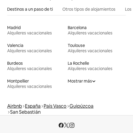
Destinos a un paso de ti
Otros tipos de alojamientos
Los 
Madrid
Barcelona
Alquileres vacacionales
Alquileres vacacionales
Valencia
Toulouse
Alquileres vacacionales
Alquileres vacacionales
Burdeos
La Rochelle
Alquileres vacacionales
Alquileres vacacionales
Montpellier
Mostrar más
Alquileres vacacionales
Airbnb
España
País Vasco
Guipúzcoa
San Sebastián