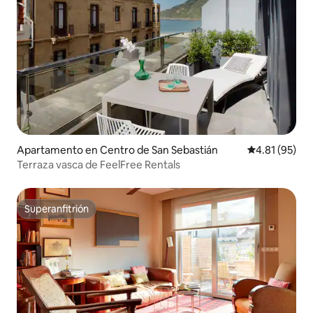
Apartamento en Centro de San Sebastián
Calificación 
4.81 (95)
Terraza vasca de FeelFree Rentals
Superanfitrión
Superanfitrión