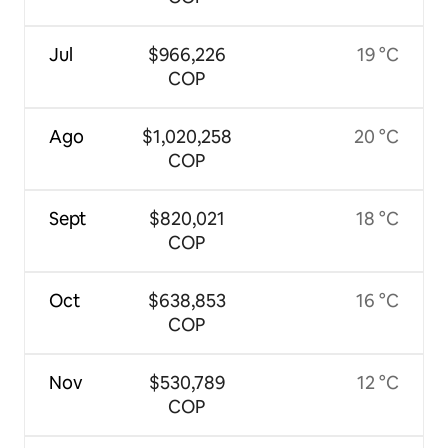
Jul
$966,226
19 °C
COP
Ago
$1,020,258
20 °C
COP
Sept
$820,021
18 °C
COP
Oct
$638,853
16 °C
COP
Nov
$530,789
12 °C
COP