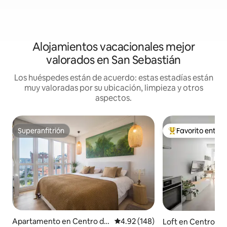
Alojamientos vacacionales mejor
valorados en San Sebastián
Los huéspedes están de acuerdo: estas estadías están
muy valoradas por su ubicación, limpieza y otros
aspectos.
Superanfitrión
Favorito entre
Superanfitrión
Favorito entre hu
Apartamento en Centro de
Calificación promedio: 4.92 de 5
4.92 (148)
Loft en Centro de