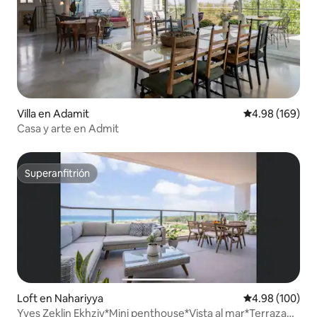
Villa en Adamit
Calificación pr
4.98 (169)
Casa y arte en Admit
Superanfitrión
Superanfitrión
Loft en Nahariyya
Calificación pr
4.98 (100)
Yves Zeklin Ekhziv*Mini penthouse*Vista al mar*Terraza