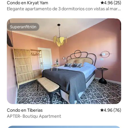
Condo en Kiryat Yam
Calificación p
4.96 (25)
Elegante apartamento de 3 dormitorios con vistas al mar
en Kiryat Yam
Superanfitrión
Superanfitrión
Condo en Tiberias
Calificación p
4.96 (76)
APTER- Boutiqu Apartment