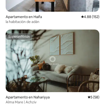
Apartamento en Haifa
Calificación p
4.88 (152)
la habitación de adán
Superanfitrión
Superanfitrión
Apartamento en Nahariyya
Calificaci
5 (58)
Alma Mare | Achziv