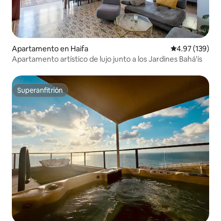
Apartamento en Haifa
Calificación p
4.97 (139)
Apartamento artístico de lujo junto a los Jardines Bahá'ís
Superanfitrión
Superanfitrión