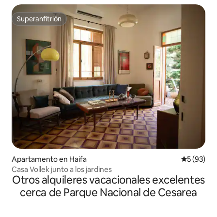
Superanfitrión
Superanfitrión
Apartamento en Haifa
Calificaci
5 (93)
Casa Vollek junto a los jardines
Otros alquileres vacacionales excelentes
cerca de Parque Nacional de Cesarea