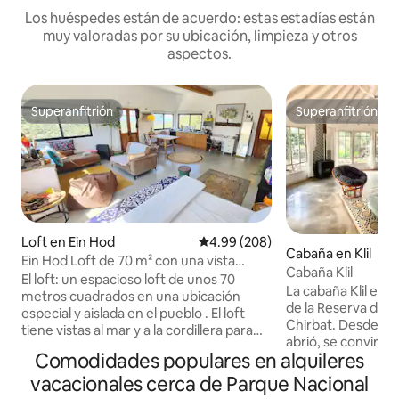
Los huéspedes están de acuerdo: estas estadías están
muy valoradas por su ubicación, limpieza y otros
aspectos.
Superanfitrión
Superanfitrión
Superanfitrión
Superanfitrión
Loft en Ein Hod
Calificación promedio: 4.99 de 5
4.99 (208)
Cabaña en Klil
Ein Hod Loft de 70 m² con una vista
Cabaña Klil
panorámica mágica y espectacular del
El loft: un espacioso loft de unos 70
La cabaña Klil est
mar y la montaña
metros cuadrados en una ubicación
de la Reserva de 
especial y aislada en el pueblo . El loft
Chirbat. Desde el momento en que se
tiene vistas al mar y a la cordillera para
abrió, se convirtió
disfrutar de vistas panorámicas y
Comodidades populares en alquileres
destinaciones más
puestas de sol espectaculares. El interior
región, ya que des
vacacionales cerca de Parque Nacional
del loft está decorado con materiales
viajeros. Adecuado
naturales con perímetros que iluminan el