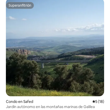
Superanfitrión
Superanfitrión
Condo en Safed
Calificaci
5 (18)
Jardín autónomo en las montañas marinas de Galilea