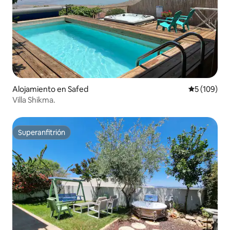
Alojamiento en Safed
Calificació
5 (109)
Villa Shikma.
Superanfitrión
Superanfitrión