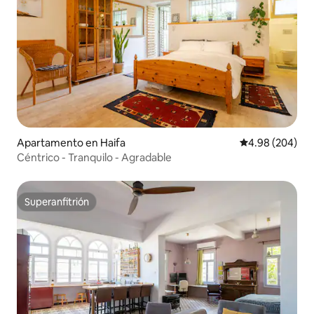
Apartamento en Haifa
Calificación pr
4.98 (204)
Céntrico - Tranquilo - Agradable
Superanfitrión
Superanfitrión