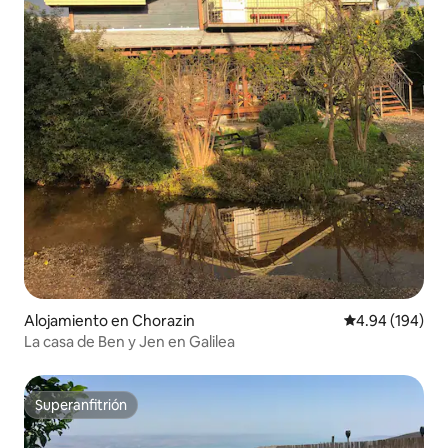
Alojamiento en Chorazin
Calificación pr
4.94 (194)
La casa de Ben y Jen en Galilea
Superanfitrión
Superanfitrión