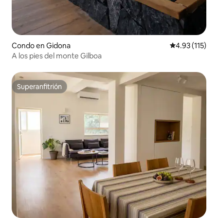
Condo en Gidona
Calificación p
4.93 (115)
A los pies del monte Gilboa
Superanfitrión
Superanfitrión