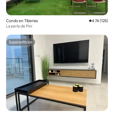
Condo en Tiberias
Calificación p
4.74 (125)
La perla de Pini
Superanfitrión
Superanfitrión