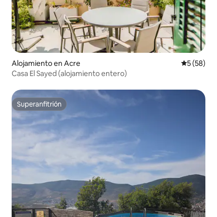
Alojamiento en Acre
Calificaci
5 (58)
Casa El Sayed (alojamiento entero)
Superanfitrión
Superanfitrión