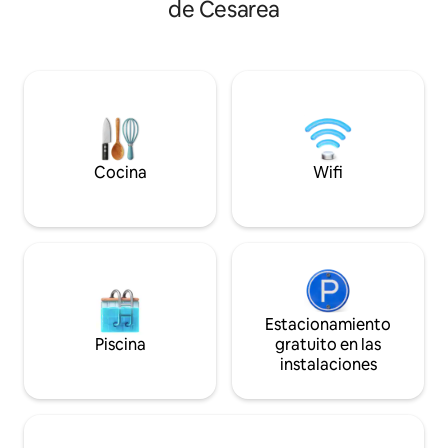
de Cesarea
familias pequeñas
espacio y establecen una sensación
experiencia rural
única de acuario de que la naturaleza
calidad. Un crista
forma parte del espacio. El espacio está
fríos y calientes j
equipado con una acogedora cocina,un
libre, a poca dista
baño agradable, libros, un amplio
y a poca distancia
comedor, un colchón ortopédico,un
Kziv y las playas del nort
área de pintura para trabajar y mucho
orgánico y la cafe
más. A poca distancia a pie hay senderos
también están a p
para caminar directamente a la
Cocina
Wifi
puedes pedir comi
naturaleza y al sendero Israel Trail. El loft
cabaña o elegir ent
es el lugar perfecto para un cambio de
restaurantes y atr
paisaje para tomarlo con calma y
que preparamos es
sumergirte en un ambiente lleno de
Ven a enamorarte
inspiración en el corazón de la
naturaleza y el pueblo mágico.
Estacionamiento
Piscina
gratuito en las
instalaciones