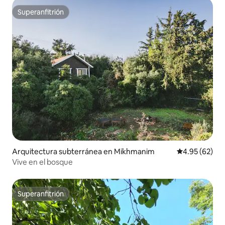
Superanfitrión
Superanfitrión
Arquitectura subterránea en Mikhmanim
Calificación p
4.95 (62)
Vive en el bosque
Superanfitrión
Superanfitrión