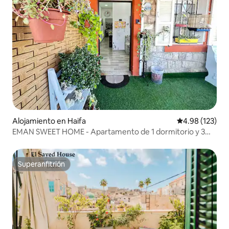
Alojamiento en Haifa
Calificación p
4.98 (123)
EMAN SWEET HOME - Apartamento de 1 dormitorio y 3
habitaciones
Superanfitrión
Superanfitrión