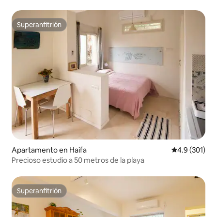
Superanfitrión
Superanfitrión
Apartamento en Haifa
Calificación 
4.9 (301)
Precioso estudio a 50 metros de la playa
Superanfitrión
Superanfitrión