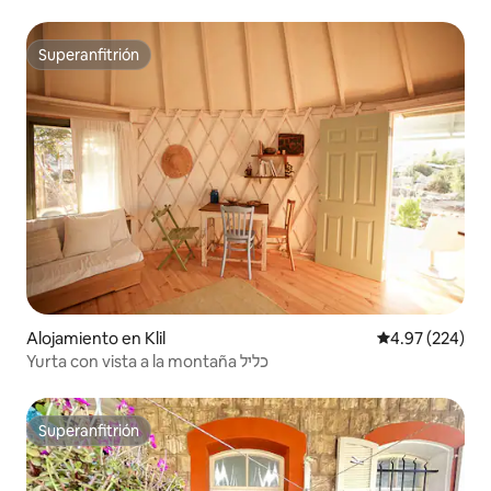
Superanfitrión
Superanfitrión
Alojamiento en Klil
Calificación pr
4.97 (224)
Yurta con vista a la montaña כליל
Superanfitrión
Superanfitrión