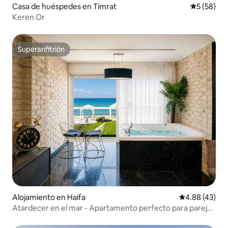
Casa de huéspedes en Timrat
Calificaci
5 (58)
Keren Or
Superanfitrión
Superanfitrión
Alojamiento en Haifa
Calificación 
4.88 (43)
Atardecer en el mar - Apartamento perfecto para parejas
con jacuzzi frente al mar