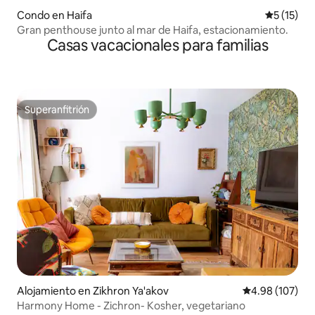
Condo en Haifa
Calificaci
5 (15)
Gran penthouse junto al mar de Haifa, estacionamiento.
Casas vacacionales para familias
Superanfitrión
Superanfitrión
Alojamiento en Zikhron Ya'akov
Calificación pr
4.98 (107)
Harmony Home - Zichron- Kosher, vegetariano