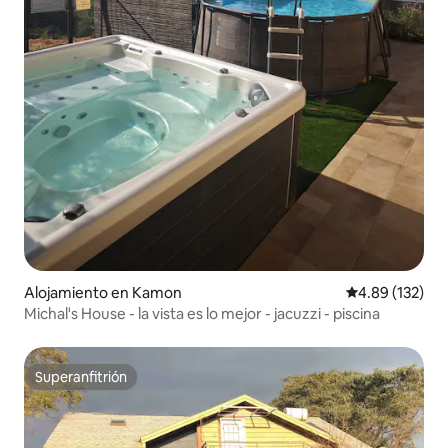
Alojamiento en Kamon
Calificación p
4.89 (132)
Michal's House - la vista es lo mejor - jacuzzi - piscina
Superanfitrión
Superanfitrión