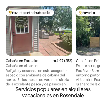
Favorito entre huéspedes
Favorito entre
Favorito entre huéspedes preferido
Favorito entre hu
Cabaña en Fox Lake
Calificación promedio: 4.97 de 5
4.97 (252)
Cabaña en Prince
Cabaña en el camino
Frente al río, gra
*Cargador de vehíc
Relájate y descansa en este acogedor
Fox River Barn se
espacio con ambiente de cabaña del
entorno pintoresc
norte. ¡En los meses de verano disfruta
vistas al río Fox e
de la excelente pesca y de paseos en
granero de la déc
Servicios populares en alquileres
bote y en invierno diviértete practicando
convertido con c
la pesca en hielo en el hermoso lago Fox!
espacio habitable 
vacacionales en Rosendale
*Lee la descripción completa y mira
servicios modernos
todas las fotos de la propiedad *No es
en el refugio perf