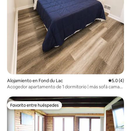
Alojamiento en Fond du Lac
Calificació
5.0 (4)
Acogedor apartamento de 1 dormitorio | más sofá cama
extraíble
Favorito entre huéspedes
Favorito entre huéspedes