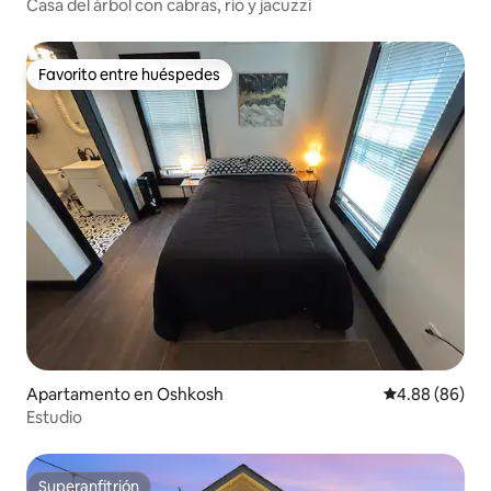
Casa del árbol con cabras, río y jacuzzi
Favorito entre huéspedes
Favorito entre huéspedes
Apartamento en Oshkosh
Calificación p
4.88 (86)
Estudio
Superanfitrión