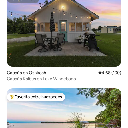
Superanfitrión
Cabaña en Oshkosh
Calificación pr
4.68 (100)
Cabaña Kalbus en Lake Winnebago
Favorito entre huéspedes
Favorito entre huéspedes preferido