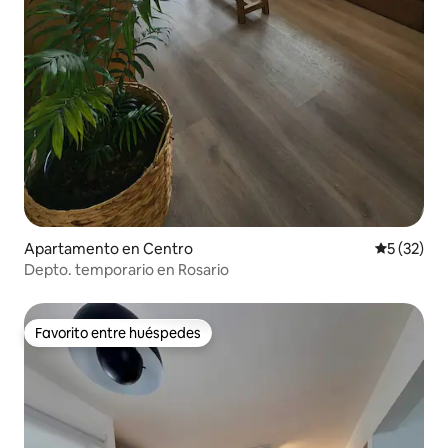
Apartamento en Centro
Calificaci
5 (32)
Depto. temporario en Rosario
Favorito entre huéspedes
Favorito entre huéspedes