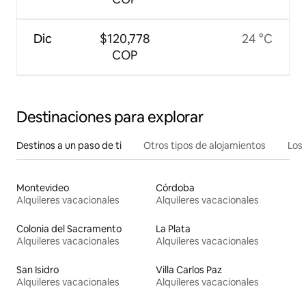
Dic
$120,778
24 °C
COP
Destinaciones para explorar
Destinos a un paso de ti
Otros tipos de alojamientos
Los 
Montevideo
Córdoba
Alquileres vacacionales
Alquileres vacacionales
Colonia del Sacramento
La Plata
Alquileres vacacionales
Alquileres vacacionales
San Isidro
Villa Carlos Paz
Alquileres vacacionales
Alquileres vacacionales