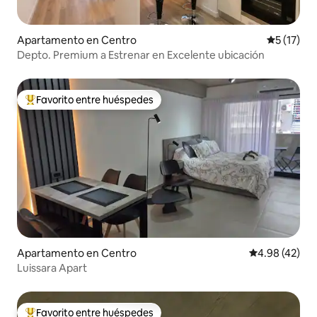
Apartamento en Centro
Calificaci
5 (17)
Depto. Premium a Estrenar en Excelente ubicación
Favorito entre huéspedes
Favorito entre huéspedes preferido
Apartamento en Centro
Calificación 
4.98 (42)
Luissara Apart
Favorito entre huéspedes