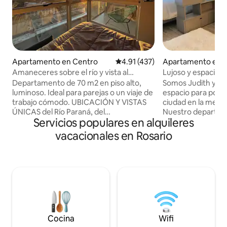
Apartamento en Centro
Calificación promedio: 4.91 de 5
4.91 (437)
Apartamento en 
Amaneceres sobre el río y vista al
Lujoso y espacio
Monumento
Rosario
Departamento de 70 m2 en piso alto,
Somos Judith y A
luminoso. Ideal para parejas o un viaje de
espacio para poder
trabajo cómodo. UBICACIÓN Y VISTAS
ciudad en la mejor
ÚNICAS del Río Paraná, del
Nuestro departam
Servicios populares en alquileres
MONUMENTO DE LA BANDERA. ::
exclusivamente p
PERSONAL DE SEGURIDAD las 24 hs ::
huéspedes pensand
vacacionales en Rosario
TODO SE PUEDE RECORRER A PIE. A sólo
para que puedas s
pasos del Centro Cívico y Financiero, la
casa, ya que NADA
costanera y de los principales puntos
mismo es un mono
turísticos. DISEÑO ESCANDINAVO
moderno, muy lum
amoblado y equipado con detalles de
ya q cuenta con 3
calidad. CON ESTACIONAMIENTO
aireado y comple
incluido. EDIFICIO DE ALTA GAMA -
Ofrecemos una exp
Piscina, gimnasio. - Bar en planta baja
es tal cual se pued
Cocina
Wifi