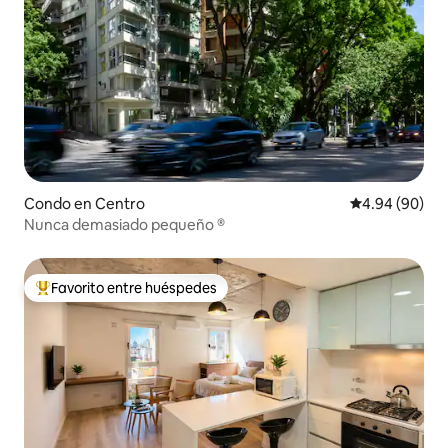
Condo en Centro
Calificación p
4.94 (90)
Nunca demasiado pequeño ®
Favorito entre huéspedes
Favorito entre huéspedes preferido