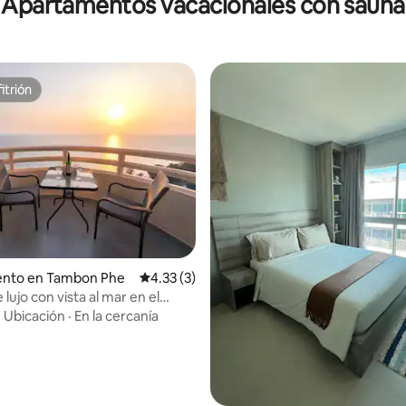
Apartamentos vacacionales con sauna
itrión
itrión
nto en Tambon Phe
Calificación promedio: 4.33 de 5, 3 reseñas
4.33 (3)
 lujo con vista al mar en el
so
·
Ubicación
·
En la cercanía