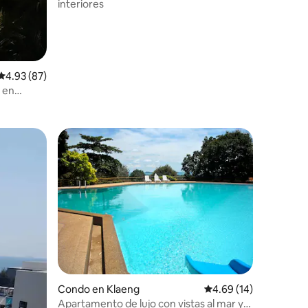
interiores
Calificación promedio: 4.93 de 5, 87 reseñas
4.93 (87)
 en
Condo en Klaeng
Calificación promedio:
4.69 (14)
Apartamento de lujo con vistas al mar y