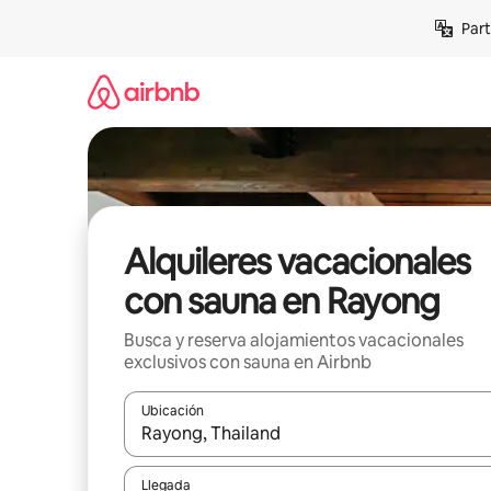
Omite
Part
el
contenido
Alquileres vacacionales
con sauna en Rayong
Busca y reserva alojamientos vacacionales
exclusivos con sauna en Airbnb
Ubicación
Cuando los resultados estén disponibles, navega co
Llegada