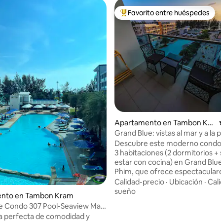
Favorito entre huéspedes
Favorito entre huéspedes prefe
Apartamento en Tambon Kra
m
Grand Blue: vistas al mar y a la p
Descubre este moderno condo
3 habitaciones (2 dormitorios + 
estar con cocina) en Grand Blu
Phim, que ofrece espectaculares
mar y a la piscina. Totalmente 
Calidad-precio
·
Ubicación
·
Cal
con lavadora-secadora y todos 
sueño
nto en Tambon Kram
electrodomésticos necesarios,
e Condo 307 Pool-Seaview Mae
perfecto para familias con niños
ong
a perfecta de comodidad y
espaciosa piscina está justo fue