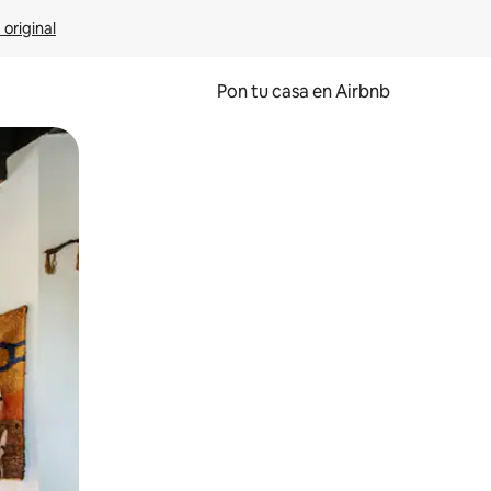
 original
Pon tu casa en Airbnb
o o desliza el dedo.