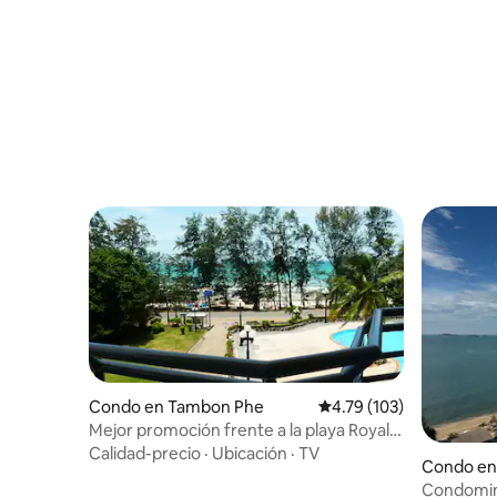
Condo en Tambon Phe
Calificación promedio: 
4.79 (103)
Mejor promoción frente a la playa Royal
Rayong Apr/May
Calidad-precio
·
Ubicación
·
TV
Condo en
Condomini