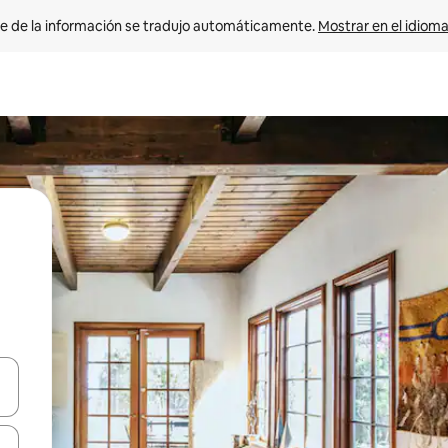
e de la información se tradujo automáticamente. 
Mostrar en el idioma
n las teclas de flecha hacia arriba y hacia abajo o explora con el tact