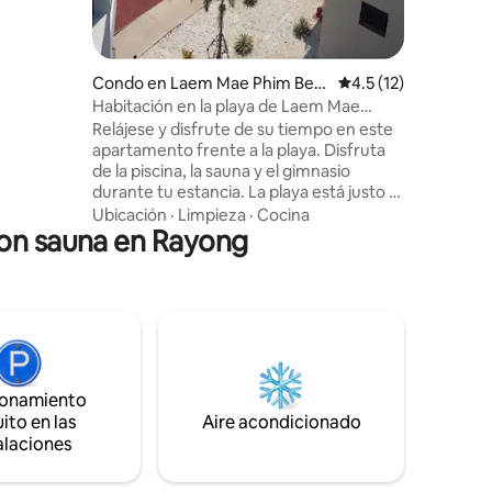
10:00 a. m. 
nos pasos.
inmersión 
ento
contrario
 para que
¡disfruta!
 y
Condo en Laem Mae Phim Bea
Calificación promedi
4.5 (12)
a playa,
ch
Habitación en la playa de Laem Mae
más
Phim, Rayong
Relájese y disfrute de su tiempo en este
apartamento frente a la playa. Disfruta
de la piscina, la sauna y el gimnasio
durante tu estancia. La playa está justo al
otro lado de la calle. Tiendas de
Ubicación
·
Limpieza
·
Cocina
con sauna en Rayong
comestibles, restaurantes, cafeterías,
tiendas de alquiler de bicicletas están al
lado del edificio. La habitación tiene 1
dormitorio, baño privado y mini cocina,
así como balcón donde se puede ver la
piscina y el mar. La habitación se
encuentra en la playa Laem Mae Phim,
provincia de Rayong, Tailandia. Máximo: 2
ionamiento
huéspedes. No se permiten mascotas.
ito en las
No fumar.
Aire acondicionado
alaciones