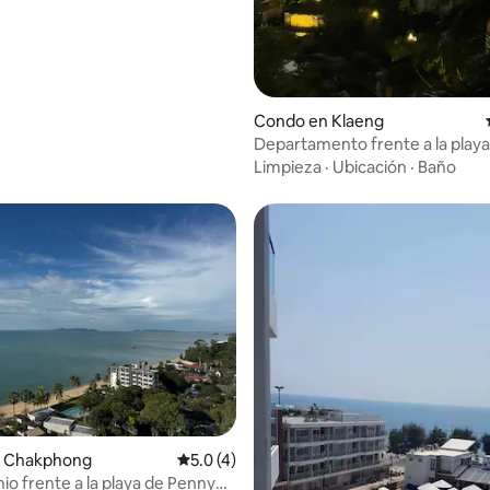
Condo en Klaeng
Departamento frente a la playa
Klaeng, Rayong
Limpieza
·
Ubicación
·
Baño
4.79 de 5, 103 reseñas
 Chakphong
Calificación promedio: 5.0 de 5, 4 reseñas
5.0 (4)
o frente a la playa de Penny