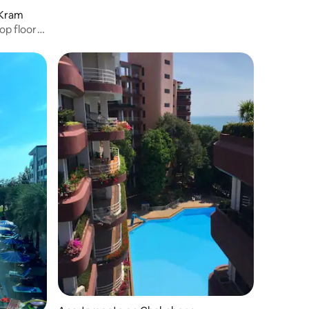
 Kram
p floor