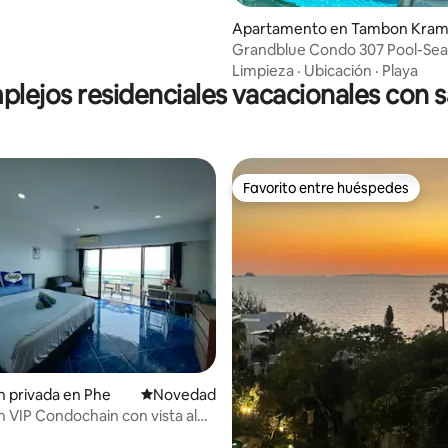
Apartamento en Tambon Kra
Grandblue Condo 307 Pool-Se
Phim Rayong
Limpieza
·
Ubicación
·
Playa
lejos residenciales vacacionales con 
Favorito entre huéspedes
Favorito entre huéspedes
n privada en Phe
Lugar para hospedarse
Novedad
n VIP Condochain con vista al
 Phe, Rayong