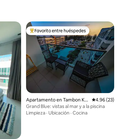
Favorito entre huéspedes
Favorito entre huéspedes preferido
Apartamento en Tambon Kra
Calificación promedio:
4.96 (23)
m
Grand Blue: vistas al mar y a la piscina
Limpieza
·
Ubicación
·
Cocina