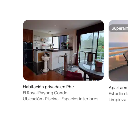
Superanf
Superanf
Habitación privada en Phe
Apartame
El Royal Rayong Condo
Estudio de
Ubicación
·
Piscina
·
Espacios interiores
último pi
Limpieza