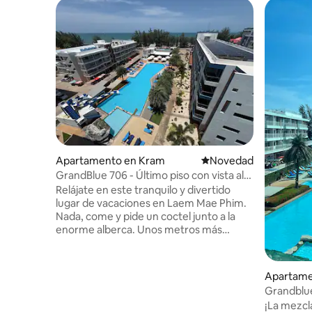
Apartamento en Kram
Lugar para hospedarse
Novedad
GrandBlue 706 - Último piso con vista al
mar
Relájate en este tranquilo y divertido
lugar de vacaciones en Laem Mae Phim.
Nada, come y pide un coctel junto a la
enorme alberca. Unos metros más
adelante, juega en la arena en la relajante
playa. En el camino, detente para un
masaje o disfruta del marisco fresco en
Apartame
los muchos restaurantes cercanos.
Grandblu
Sumérgete en la alberca y disfruta de las
Phim Ray
¡La mezcl
vistas al mar desde cada habitación. Apto