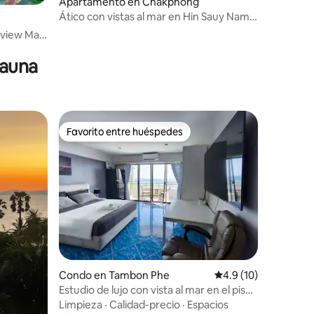
Apartamento en Chakphong
Ático con vistas al mar en Hin Sauy Nam
m
Sai Rayong
aview Mae
sauna
Favorito entre huéspedes
Favorito entre huéspedes
Condo en Tambon Phe
Calificación promedi
4.9 (10)
Estudio de lujo con vista al mar en el piso
superior
Limpieza
·
Calidad-precio
·
Espacios