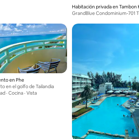
Habitación privada en Tambon
GrandBlue Condominium-701 To
MaePhim Rayong
nto en Phe
o en el golfo de Tailandia
dad
·
Cocina
·
Vista