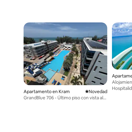
Apartame
Alojamient
Hospitali
Apartamento en Kram
Lugar para hospedarse
Novedad
GrandBlue 706 - Último piso con vista al
mar