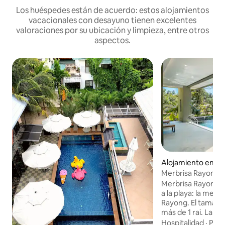
Los huéspedes están de acuerdo: estos alojamientos
vacacionales con desayuno tienen excelentes
valoraciones por su ubicación y limpieza, entre otros
aspectos.
Alojamiento en L
Merbrisa Rayong po
frente a la playa
Merbrisa Rayong Lu
a la playa: la mejo
Rayong. El tamaño 
más de 1 rai. La pl
privacidad. La casa
Hospitalidad
·
Play