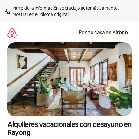
Omite
Parte de la información se tradujo automáticamente. 
el
Mostrar en el idioma original
contenido
Pon tu casa en Airbnb
Alquileres vacacionales con desayuno en
Rayong