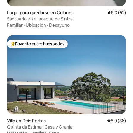
Lugar para quedarse en Colares
Calificación
5.0 (52)
Santuario en el bosque de Sintra
Familiar
·
Ubicación
·
Desayuno
Favorito entre huéspedes
Favorito entre huéspedes preferido
Villa en Dois Portos
Calificación
5.0 (36)
Quinta da Estima | Casa y Granja