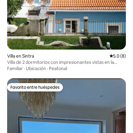
Villa en Sintra
Calificació
5.0 (8)
Villa de 2 dormitorios con impresionantes vistas en la
romántica Sintra
Familiar
·
Ubicación
·
Peatonal
Favorito entre huéspedes
Favorito entre huéspedes