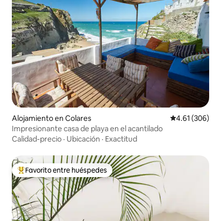
Alojamiento en Colares
Calificación pr
4.61 (306)
Impresionante casa de playa en el acantilado
Calidad-precio
·
Ubicación
·
Exactitud
Favorito entre huéspedes
Favorito entre huéspedes preferido