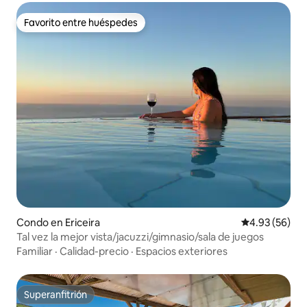
Favorito entre huéspedes
Favorito entre huéspedes
Condo en Ericeira
Calificación p
4.93 (56)
Tal vez la mejor vista/jacuzzi/gimnasio/sala de juegos
Familiar
·
Calidad-precio
·
Espacios exteriores
Superanfitrión
Superanfitrión