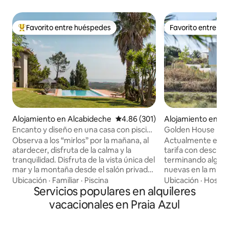
Favorito entre huéspedes
Favorito entre h
Favorito entre huéspedes preferido
Favorito entre h
Alojamiento en Alcabideche
Calificación promedio: 4.86 de 5
4.86 (301)
Alojamiento en Sa
Encanto y diseño en una casa con piscina
Golden House • Ca
y magníficas vistas al mar y a la montaña
playa
Observa a los “mirlos” por la mañana, al
Actualmente esta
atardecer, disfruta de la calma y la
tarifa con descuen
tranquilidad. Disfruta de la vista única del
terminando algun
mar y la montaña desde el salón privado,
nuevas en la misma
la piscina infinita, la “Serra de Sintra”, la
sigue siendo tota
Ubicación
·
Familiar
·
Piscina
Ubicación
·
Hospit
montaña mágica, sus bosques
Servicios populares en alquileres
ocasionalmente p
encantados, conventos y palacios.
ruido relacionado 
vacacionales en Praia Azul
Posibilidad de incluir una mesa de
las horas de los dí
trabajo. También existe la posibilidad de
precio especial es
aceptar celebraciones de bodas, si sois
compensarte y gar