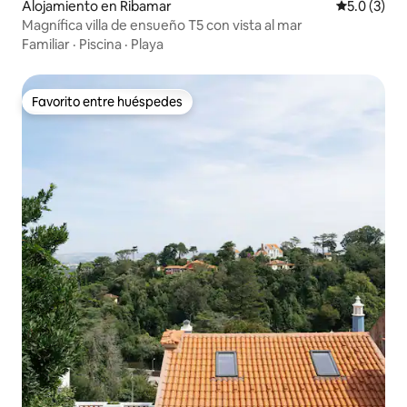
Alojamiento en Ribamar
Calificació
5.0 (3)
Magnífica villa de ensueño T5 con vista al mar
Familiar
·
Piscina
·
Playa
Favorito entre huéspedes
Favorito entre huéspedes