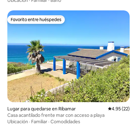
Ubicación
·
Familiar
·
Baño
Favorito entre huéspedes
Favorito entre huéspedes
Lugar para quedarse en Ribamar
Calificación 
4.95 (22)
Casa acantilado frente mar con acceso a playa
Ubicación
·
Familiar
·
Comodidades