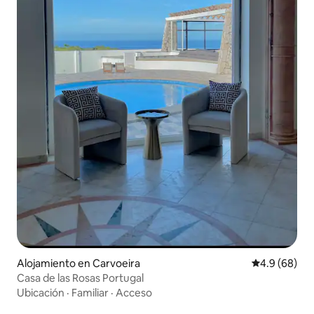
Alojamiento en Carvoeira
Calificación 
4.9 (68)
Casa de las Rosas Portugal
Ubicación
·
Familiar
·
Acceso