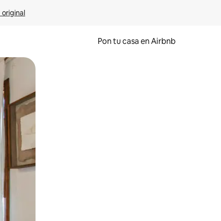
 original
Pon tu casa en Airbnb
o o desliza el dedo.