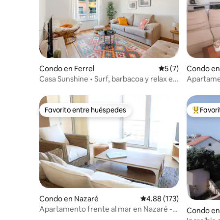
Condo en Ferrel
Calificación prome
5 (7)
Condo en
Casa Sunshine • Surf, barbacoa y relax en
Apartame
Baleal
Beach Br
Favorito entre huéspedes
Favor
Favorito entre huéspedes
Favorito
Condo en Nazaré
Calificación promedio: 
4.88 (173)
Apartamento frente al mar en Nazaré -
Condo en
Casa do Farroupim