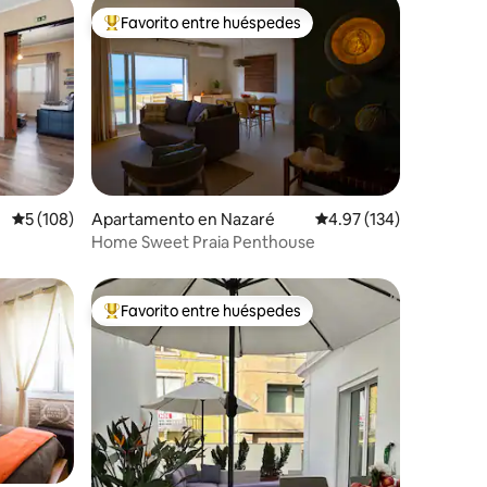
Favorito entre huéspedes
rido
Favorito entre huéspedes preferido
Calificación promedio: 5 de 5, 108 reseñas
5 (108)
Apartamento en Nazaré
Calificación promedio: 
4.97 (134)
Home Sweet Praia Penthouse
Favorito entre huéspedes
Favorito entre huéspedes preferido