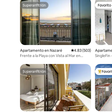
Superanfitrión
Favorito
Superanfitrión
Favorito
Apartamento en Nazaré
Calificación promedio: 
4.83 (503)
Apartamen
che
Frente a la Playa con Vista al Mar en
SingleFin 
Nazaré
Superanfitrión
Favor
Superanfitrión
Favorito