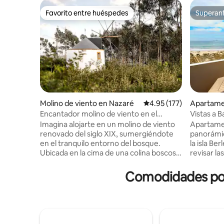
Favorito entre huéspedes
Superanf
Favorito entre huéspedes
Superanf
Molino de viento en Nazaré
Calificación promedio: 
4.95 (177)
Apartame
Encantador molino de viento en el
Vistas a B
bosque, a 10 minutos de la playa
con🔥 cal
Imagina alojarte en un molino de viento
Apartamen
renovado del siglo XIX, sumergiéndote
panorámica
en el tranquilo entorno del bosque.
la isla Ber
Ubicada en la cima de una colina boscosa,
revisar la
la ubicación del molino de viento te
desde tu 
permite disfrutar de los senderos
balcones.
Comodidades popu
adyacentes y bañarte en la naturaleza y
línea de la
también explorar algunas de las mejores
playa está 
playas de la costa plateada, a solo unos
Cerca de 
minutos de distancia. Explora Nazaré,
tiendas de
una pintoresca ciudad de pescadores,
mercados.