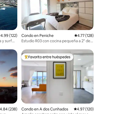
alificación promedio: 4.99 de 5, 122 reseñas
4.99 (122)
Condo en Peniche
Calificación promedio: 
4.77 (128)
a y surf
Estudio R03 con cocina pequeña a 2" de
la playa Peniche-Gamboa
Favorito entre huéspedes
rido
Favorito entre huéspedes preferido
alificación promedio: 4.84 de 5, 238 reseñas
4.84 (238)
Condo en A dos Cunhados
Calificación promedio: 
4.97 (120)