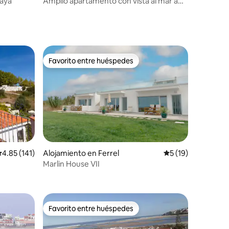
laya
Amplio apartamento con vista al mar a
pocos pasos de la playa de Santa Cruz
Favorito entre huéspedes
Favorito entre huéspedes
alificación promedio: 4.85 de 5, 141 reseñas
4.85 (141)
Alojamiento en Ferrel
Calificación prome
5 (19)
Marlin House VII
Favorito entre huéspedes
Favorito entre huéspedes