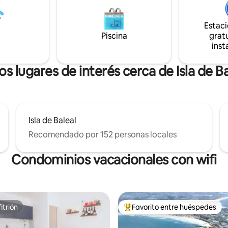
s de surf o vacaciones
donde podrá disfrutar de una 
. El lugar tiene dos aire
sillas/mesa y utilizar el agua co
nado y un calentador eléctrico
Estac
para lavar tablas de surf, trajes 
enerte caliente.
Piscina
gratu
equipos. Cuenta con soporte pa
inst
de surf y trajes de neopreno.
os lugares de interés cerca de Isla de Ba
Isla de Baleal
Recomendado por 152 personas locales
Condominios vacacionales con wifi
itrión
Favorito entre huéspedes
itrión
Favorito entre huéspedes prefe