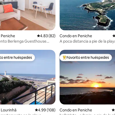
dio: 5 de 5, 7 reseñas
 Peniche
Calificación promedio: 4.83 de 5, 82 reseñas
4.83 (82)
Condo en Peniche
C
nto Berlenga Guesthouse
A poca distancia a pie de la play
eak
desde el apartamento Baleal
ito entre huéspedes
Favorito entre huéspedes
 entre huéspedes preferido
Favorito entre huéspedes prefe
4.88 de 5, 173 reseñas
 Lourinhã
Calificación promedio: 4.99 de 5, 108 reseñas
4.99 (108)
Condo en Peniche
C