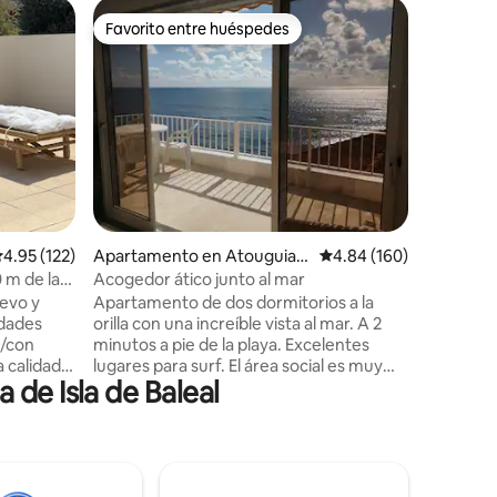
Apartame
Favorito entre huéspedes
Favorit
Favorito entre huéspedes
Favorit
Surf y rel
Bliss
¡Te damos
Apartame
el primer
balcón qu
habitacio
ininterru
playa de B
familias,
distancia. Wifi rápido, escritorio y si
alificación promedio: 4.95 de 5, 122 reseñas
4.95 (122)
Apartamento en Atouguia d
Calificación promedio: 
4.84 (160)
disponibles b
a Baleia
estancias
 m de la
Acogedor ático junto al mar
ideales p
rbacoa +
evo y
Apartamento de dos dormitorios a la
escapada
dades
orilla con una increíble vista al mar. A 2
mensaje p
a/con
minutos a pie de la playa. Excelentes
 calidad
lugares para surf. El área social es muy
de Isla de Baleal
 aire
agradable y la terraza tiene una
ración y
orientación perfecta al suroeste para
ação, a
disfrutar de días soleados y una increíble
e
brisa marina. ¡La luz de la luna también es
oche de
digna! Ubicado en una zona muy
tranquila pero cerca de restaurantes,