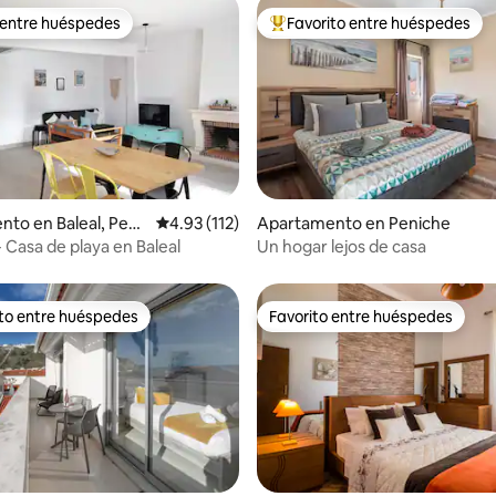
 entre huéspedes
Favorito entre huéspedes
 entre huéspedes
Favorito entre huéspedes prefe
4.83 de 5, 503 reseñas
to en Baleal, Peni
Calificación promedio: 4.93 de 5, 112 reseñas
4.93 (112)
Apartamento en Peniche
- Casa de playa en Baleal
Un hogar lejos de casa
ito entre huéspedes
Favorito entre huéspedes
 entre huéspedes preferido
Favorito entre huéspedes