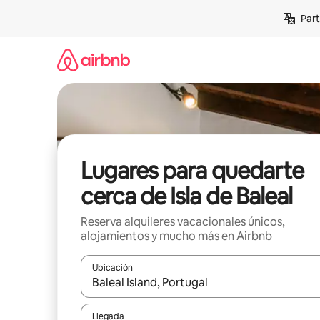
Omite
Part
el
contenido
Lugares para quedarte
cerca de Isla de Baleal
Reserva alquileres vacacionales únicos,
alojamientos y mucho más en Airbnb
Ubicación
Cuando los resultados estén disponibles, navega co
Llegada