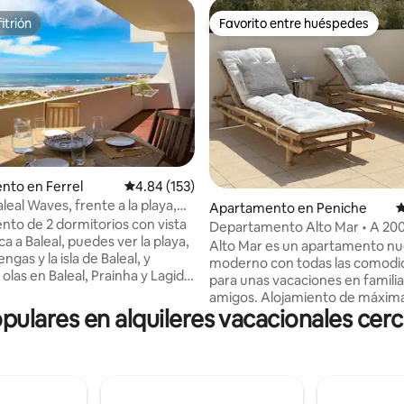
itrión
Favorito entre huéspedes
itrión
Favorito entre huéspedes
4.95 de 5, 177 reseñas
nto en Ferrel
Calificación promedio: 4.84 de 5, 153 reseñas
4.84 (153)
aleal Waves, frente a la playa,
Apartamento en Peniche
C
efacción
to de 2 dormitorios con vista
Departamento Alto Mar • A 200
 a Baleal, puedes ver la playa,
playa • Aire acondicionado • Ba
Alto Mar es un apartamento nu
lengas y la isla de Baleal, y
patio
moderno con todas las comodi
s olas en Baleal, Prainha y Lagide
para unas vacaciones en famili
dormitorio o desde el sofá o
amigos. Alojamiento de máxima
 Se encuentra en la primera
lares en alquileres vacacionales cerca 
pensando en su comodidad, con
 playa en la torre Sol Village 1. La
acondicionado incluido (refrige
justo al otro lado de la calle.
calefacción). Situado en Consol
todos los bares de playa,
200 metros de la playa, cerca d
 surf, restaurantes y mini
Supertubos y a 5 minutos en c
 Lugar perfecto para
Peniche. Cuenta con 2 patios exteriores,