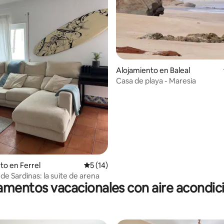
 4.91 de 5, 11 reseñas
Alojamiento en Baleal
Casa de playa - Maresia
to en Ferrel
Calificación promedio: 5 de 5, 14 reseñas
5 (14)
de Sardinas: la suite de arena
mentos vacacionales con aire acondi