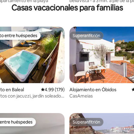
 apartamento en la playa
bellaVista - a 3 min. a pie de la p
Casas vacacionales para familias
ito entre huéspedes
Superanfitrión
 entre huéspedes preferido
Superanfitrión
to en Baleal
Calificación promedio: 4.99 de 5, 179 reseñas
4.99 (179)
Alojamiento en Óbidos
C
os con jacuzzi, jardín soleado,
CasAmeias
4.93 de 5, 475 reseñas
 y acceso al surf
 entre huéspedes
Superanfitrión
 entre huéspedes
Superanfitrión