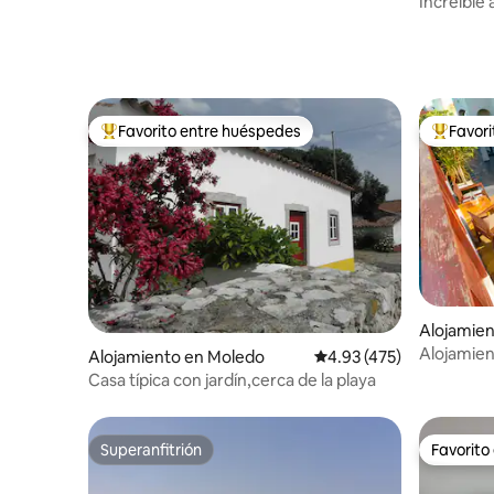
Increíble
Favorito entre huéspedes
Favor
Favorito entre huéspedes preferido
Favorito
Alojamien
Alojamient
Alojamiento en Moledo
Calificación promedio: 
4.93 (475)
privacidad
Casa típica con jardín,cerca de la playa
Superanfitrión
Favorito
Superanfitrión
Favorito