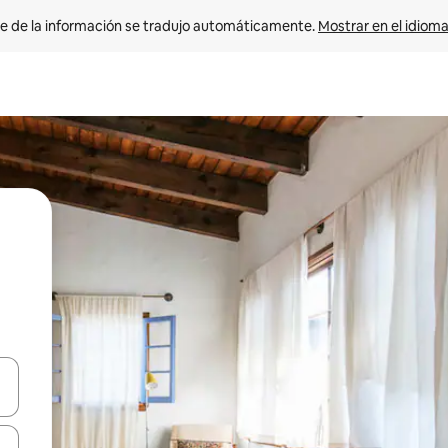
e de la información se tradujo automáticamente. 
Mostrar en el idioma
n las teclas de flecha hacia arriba y hacia abajo o explora con el tact