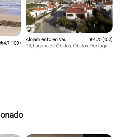
Alojamiento en Vau
Calificación promedio: 
4.75 (102)
Calificación promedio: 4.7 de 5, 109 reseñas
4.7 (109)
T3, Laguna de Óbidos, Óbidos, Portugal
cionado