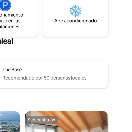
barbacoa,
mercados y cafeterías. La cocina está
rriente
totalmente equipada con cocina
ionamiento
u otros
vitrocerámica, horno eléctrico,
ito en las
Aire acondicionado
ra tablas
microondas, lavavajillas, cafetera,
alaciones
tostadora y lavadora.
leal
The Base
Recomendado por 50 personas locales
Superanfitrión
rido
Superanfitrión