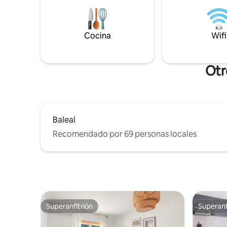
conocida por las olas más grandes del
vacacione
mundo, la pintoresca ciudad portuaria de
relajantes
Sao Martinho y el pueblo medieval de
acondicio
Óbidos, a solo unos minutos.
para mant
Cocina
Wifi
Otr
Baleal
Recomendado por 69 personas locales
Superanfitrión
Superanf
Superanfitrión
Superanf