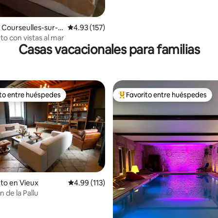
Courseulles-sur-
Calificación promedio: 4.93 de 5, 157 reseñas
4.93 (157)
to con vistas al mar
Casas vacacionales para familias
ito entre huéspedes
Favorito entre huéspedes
 entre huéspedes preferido
Favorito entre huéspedes prefe
4.95 de 5, 150 reseñas
to en Vieux
Calificación promedio: 4.99 de 5, 113 reseñas
4.99 (113)
 de la Pallu