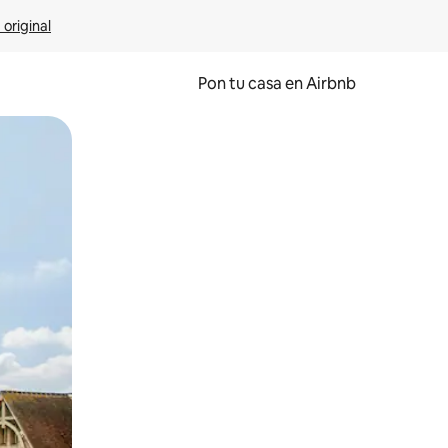
 original
Pon tu casa en Airbnb
o o desliza el dedo.