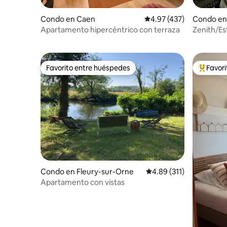
Condo en Caen
Calificación promedio: 
4.97 (437)
Condo en
Apartamento hipercéntrico con terraza
Zenith/Es
Apartamen
personas
Favorito entre huéspedes
Favor
Favorito entre huéspedes
Favorito
Condo en Fleury-sur-Orne
Calificación promedio: 
4.89 (311)
Apartamento con vistas