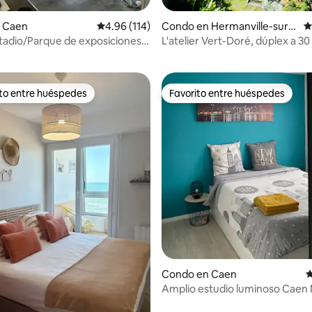
4.97 de 5, 437 reseñas
 Caen
Calificación promedio: 4.96 de 5, 114 reseñas
4.96 (114)
Condo en Hermanville-sur-
C
Mer
tadio/Parque de exposiciones,
L'atelier Vert-Doré, dúplex a 3
to de 2 dormitorios 4
de la playa
 estacionamiento
ito entre huéspedes
Favorito entre huéspedes
 entre huéspedes preferido
Favorito entre huéspedes
4.89 de 5, 311 reseñas
Condo en Caen
C
Amplio estudio luminoso Caen