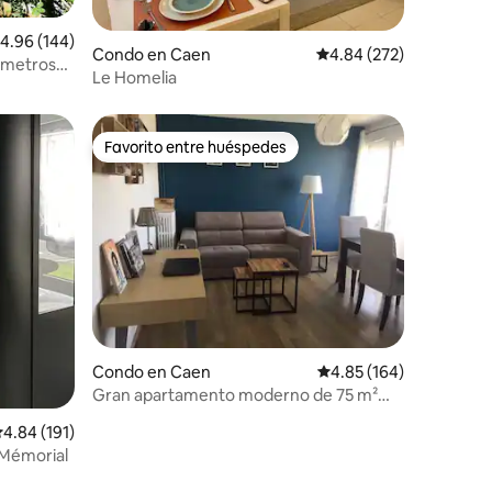
alificación promedio: 4.96 de 5, 144 reseñas
4.96 (144)
Condo en Caen
Calificación promedio: 
4.84 (272)
0 metros
Le Homelia
Favorito entre huéspedes
Favorito entre huéspedes
Condo en Caen
Calificación promedio: 
4.85 (164)
Gran apartamento moderno de 75 m²
con balcón
alificación promedio: 4.84 de 5, 191 reseñas
4.84 (191)
 Mémorial