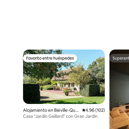
Favorito entre huéspedes
Superanf
Favorito entre huéspedes
Superanf
Alojamiento en Biéville-Quét
Calificación promedio: 
4.96 (102)
iéville
Casa "Jardin Gaillard" con Gran Jardín