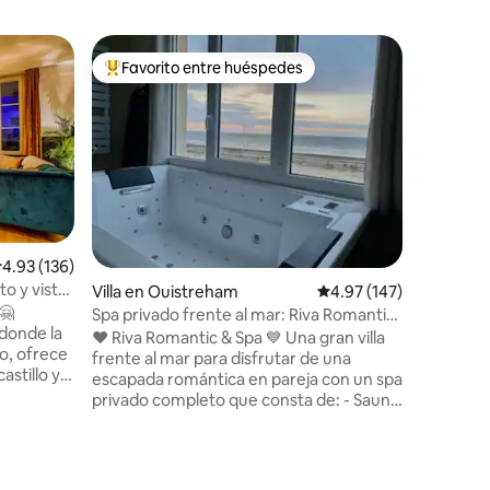
Apartam
Favorito entre huéspedes
Favorit
Favorito entre huéspedes preferido
Favorit
El «2»: c
Totalmen
idealment
bienvenid
notable: - El puerto de Caen, sus
restauran
mercado a
histórico
metros. -
alificación promedio: 4.93 de 5, 136 reseñas
4.93 (136)
Vaugueux
to y vistas
Villa en Ouistreham
Calificación promedio: 
4.97 (147)
distancia
🤗
600 metr
Spa privado frente al mar: Riva Romantic
donde la
1060 por 
& SPA
❤️ Riva Romantic & Spa 💙 Una gran villa
o, ofrece
Abbaye-a
frente al mar para disfrutar de una
astillo y
a 800 met
escapada romántica en pareja con un spa
 una
privado completo que consta de: - Sauna
 calle
de barril en la terraza exterior de la
distancia
planta superior. - Gran ducha (115x180)
UEUX. Los
sensorial (techo de lluvia) con
 están a
cromoterapia. - Bañera de hidromasaje