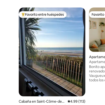
Favorito entre huéspedes
Favorito
Favorito entre huéspedes preferido
Favorito
Apartame
Apartame
Bonito a
renovado 
Vaugueux 
todos los
supermerc
tiendas) y
autobús).
encuentra a 1 
Cabaña en Saint-Côme-de-F
Calificación promedio: 
4.99 (113)
aparcamie