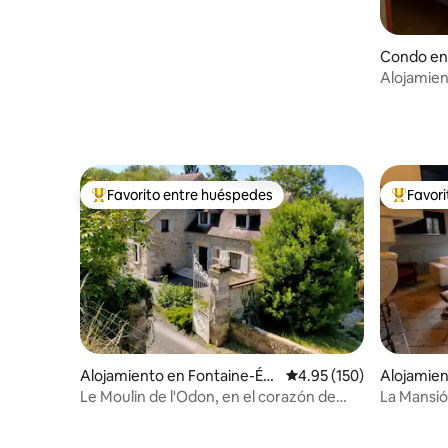
Condo en 
Mer
Alojamien
Favorito entre huéspedes
Favor
Favorito entre huéspedes preferido
Favorito
Alojamiento en Fontaine-Éto
Calificación promedio: 
4.95 (150)
Alojamien
upefour
Le Moulin de l'Odon, en el corazón de
La Mansión
Normandía