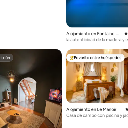
Alojamiento en Fontaine-He
C
nry
la autenticidad de la madera y 
de lo antiguo
itrión
Favorito entre huéspedes
itrión
Favorito entre huéspedes prefe
4.96 de 5, 102 reseñas
Alojamiento en Le Manoir
C
Casa de campo con piscina y ja