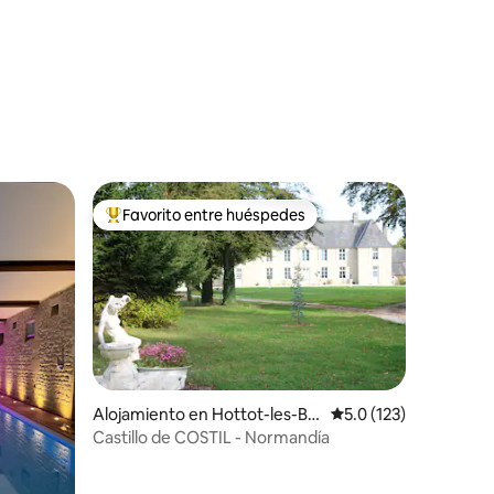
Favorito entre huéspedes
rido
Favorito entre huéspedes preferido
Alojamiento en Hottot-les-Ba
Calificación promedio
5.0 (123)
gues
Castillo de COSTIL - Normandía