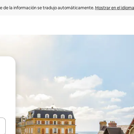
e de la información se tradujo automáticamente. 
Mostrar en el idioma
n las teclas de flecha hacia arriba y hacia abajo o explora con el tact