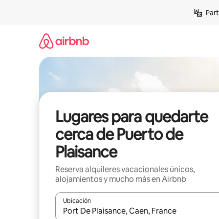
Omite
Part
el
contenido
Lugares para quedarte
cerca de Puerto de
Plaisance
Reserva alquileres vacacionales únicos,
alojamientos y mucho más en Airbnb
Ubicación
Cuando los resultados estén disponibles, navega co