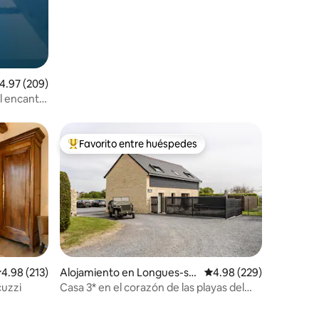
alificación promedio: 4.97 de 5, 209 reseñas
4.97 (209)
el encanto
Favorito entre huéspedes
rido
Favorito entre huéspedes preferido
alificación promedio: 4.98 de 5, 213 reseñas
4.98 (213)
Alojamiento en Longues-su
Calificación promedio: 
4.98 (229)
r-Mer
cuzzi
Casa 3* en el corazón de las playas del
desembarco