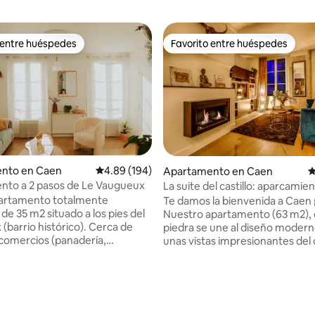
 entre huéspedes
Favorito entre huéspedes
 entre huéspedes
Favorito entre huéspedes
nto en Caen
Calificación promedio: 4.89 de 5, 194 reseñas
4.89 (194)
Apartamento en Caen
C
nto a 2 pasos de Le Vaugueux
La suite del castillo: aparcamien
al castillo
partamento totalmente
Te damos la bienvenida a Caen 
de 35 m2 situado a los pies del
Nuestro apartamento (63 m2), 
(barrio histórico). Cerca de
piedra se une al diseño modern
 comercios (panadería,
unas vistas impresionantes del c
ado, restaurantes, bares,
la iglesia de Saint Pierre 🏰 Con
 transporte público (tranvía,
ubicación ideal en el borde de la
 La estación de tren se
peatonal, se encuentra a poca 
km. Plazas de
del distrito medieval de VAUG
4.99 de 5, 113 reseñas
nto de pago durante el día al
jardines botánicos y las tiendas