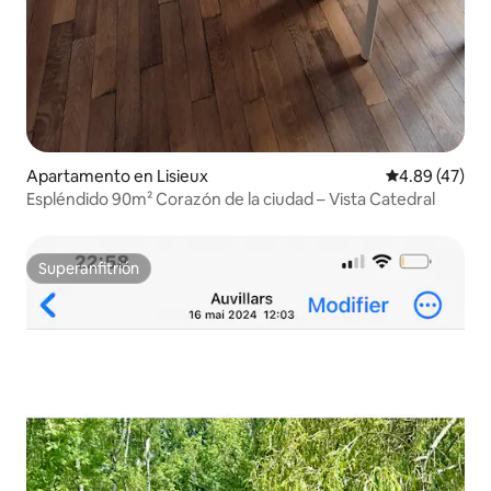
Apartamento en Lisieux
Calificación 
4.89 (47)
Espléndido 90m² Corazón de la ciudad – Vista Catedral
Superanfitrión
Superanfitrión