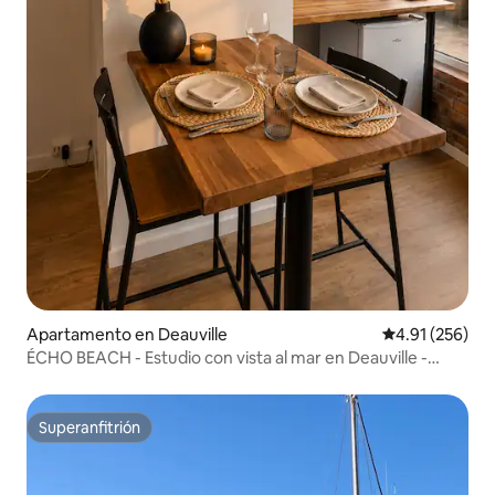
Apartamento en Deauville
Calificación p
4.91 (256)
ÉCHO BEACH - Estudio con vista al mar en Deauville -
Playa a 500 m
Superanfitrión
Superanfitrión