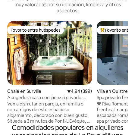
muy valoradas por su ubicación, limpieza y otros
aspectos.
Favorito entre huéspedes
Favorito entre
Favorito entre huéspedes
Favorito entre hu
Chalé en Surville
Calificación promedio: 4.94 de 5
4.94 (399)
Villa en Ouistreh
Acogedora casa con jacuzzi privado,
Spa privado frente
terraza sur
& SPA
Ven a disfrutar en pareja, en familia o
❤️ Riva Romantic &
con amigos de este espacioso
frente al mar para
alojamiento, decorado con buen gusto.
escapada romántic
Situada a 3 minutos de Pont-L'Evêque, a
spa privado compl
Comodidades populares en alquileres
15 minutos de Deauville, Trouville y
Sauna de barril en 
Honfleur, esta luminosa casa ofrece
la planta superior.