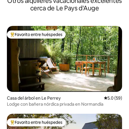
Otros alquileres vacacionales excelentes
cerca de Le Pays d'Auge
Favorito entre huéspedes
Favorito entre huéspedes preferido
Casa del árbol en Le Perrey
Calificación
5.0 (59)
Lodge con bañera nórdica privada en Normandía
Favorito entre huéspedes
Favorito entre huéspedes preferido