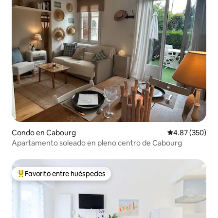
Condo en Cabourg
Calificación pr
4.87 (350)
Apartamento soleado en pleno centro de Cabourg
Favorito entre huéspedes
Favorito entre huéspedes preferido