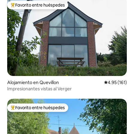
Favorito entre huéspedes
Favorito entre huéspedes preferido
Alojamiento en Quevillon
Calificación p
4.95 (161)
Impresionantes vistas al Verger
Favorito entre huéspedes
Favorito entre huéspedes preferido