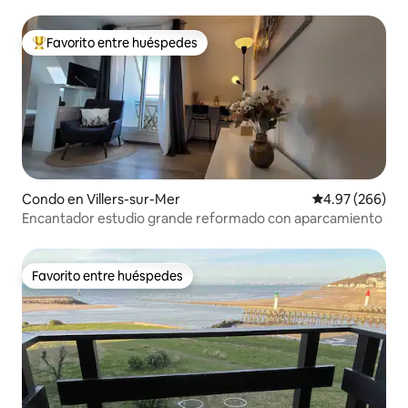
Favorito entre huéspedes
Favorito entre huéspedes preferido
Condo en Villers-sur-Mer
Calificación pr
4.97 (266)
Encantador estudio grande reformado con aparcamiento
Favorito entre huéspedes
Favorito entre huéspedes