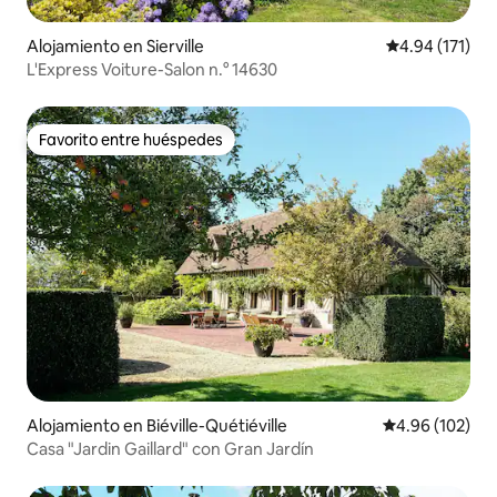
Alojamiento en Sierville
Calificación p
4.94 (171)
L'Express Voiture-Salon n.° 14630
Favorito entre huéspedes
Favorito entre huéspedes
Alojamiento en Biéville-Quétiéville
Calificación pr
4.96 (102)
Casa "Jardin Gaillard" con Gran Jardín