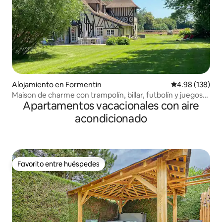
Alojamiento en Formentin
Calificación pr
4.98 (138)
Maison de charme con trampolín, billar, futbolín y juegos
Apartamentos vacacionales con aire
de Arcade
acondicionado
Favorito entre huéspedes
Favorito entre huéspedes