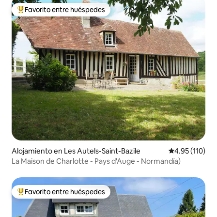
Favorito entre huéspedes
Favorito entre huéspedes preferido
Alojamiento en Les Autels-Saint-Bazile
Calificación p
4.95 (110)
La Maison de Charlotte - Pays d'Auge - Normandía)
Favorito entre huéspedes
Favorito entre huéspedes preferido