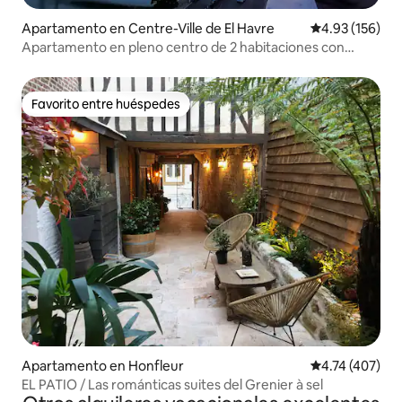
Apartamento en Centre-Ville de El Havre​
Calificación p
4.93 (156)
Apartamento en pleno centro de 2 habitaciones con
balcón
Favorito entre huéspedes
Favorito entre huéspedes
Apartamento en Honfleur
Calificación p
4.74 (407)
EL PATIO / Las románticas suites del Grenier à sel