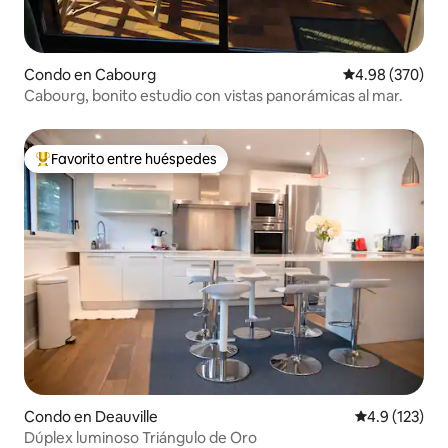
Condo en Cabourg
Calificación pr
4.98 (370)
Cabourg, bonito estudio con vistas panorámicas al mar.
Favorito entre huéspedes
Favorito entre huéspedes preferido
Condo en Deauville
Calificación 
4.9 (123)
Dúplex luminoso Triángulo de Oro