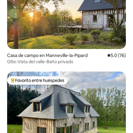
Casa de campo en Manneville-la-Pipard
Calificación
5.0 (76)
Gîte-Vista del valle-Baño privado
Favorito entre huéspedes
Favorito entre huéspedes preferido