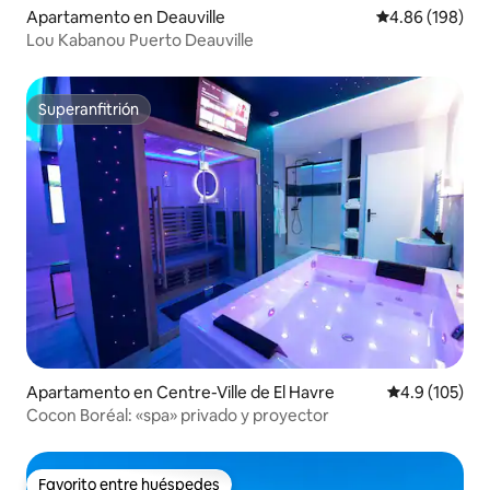
Apartamento en Deauville
Calificación pr
4.86 (198)
Lou Kabanou Puerto Deauville
Superanfitrión
Superanfitrión
Apartamento en Centre-Ville de El Havre​
Calificación 
4.9 (105)
Cocon Boréal: «spa» privado y proyector
Favorito entre huéspedes