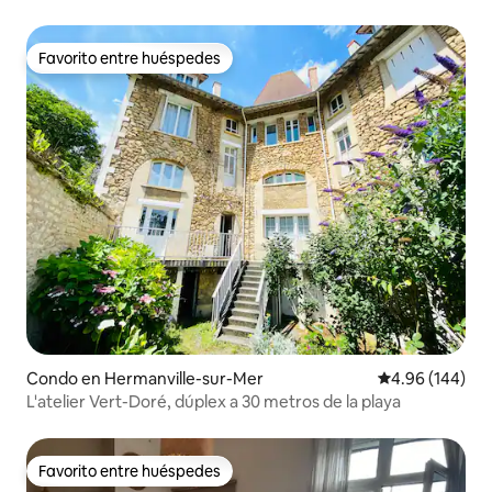
Favorito entre huéspedes
Favorito entre huéspedes
Condo en Hermanville-sur-Mer
Calificación pr
4.96 (144)
L'atelier Vert-Doré, dúplex a 30 metros de la playa
Favorito entre huéspedes
Favorito entre huéspedes