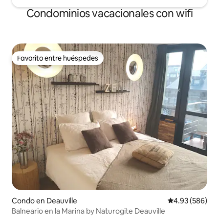
Condominios vacacionales con wifi
Favorito entre huéspedes
Favorito entre huéspedes
Condo en Deauville
Calificación pr
4.93 (586)
Balneario en la Marina by Naturogite Deauville