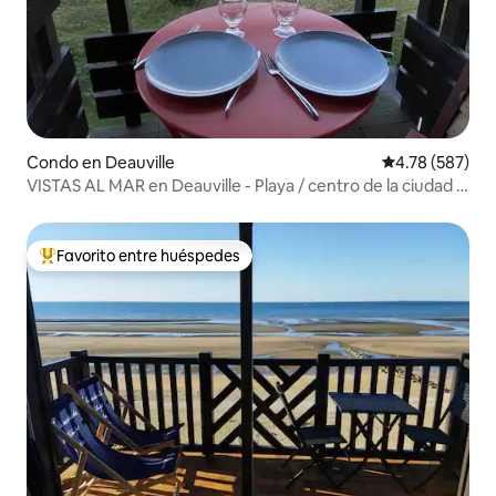
Condo en Deauville
Calificación pr
4.78 (587)
VISTAS AL MAR en Deauville - Playa / centro de la ciudad a
pie
Favorito entre huéspedes
Favorito entre huéspedes preferido