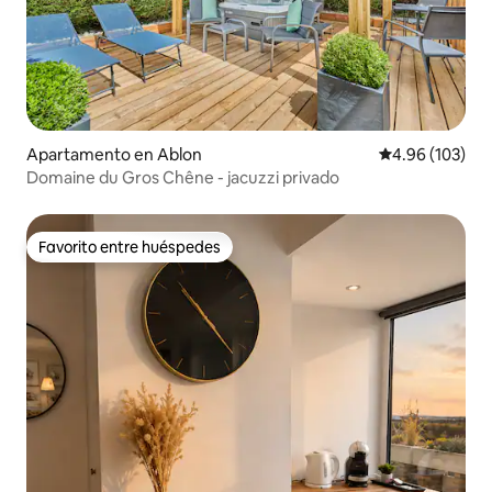
Apartamento en Ablon
Calificación pr
4.96 (103)
Domaine du Gros Chêne - jacuzzi privado
Favorito entre huéspedes
Favorito entre huéspedes