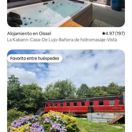
Alojamiento en Oissel
Calificación p
4.97 (197)
La Kabann-Casa-De Lujo-Bañera de hidromasaje-Vista
Favorito entre huéspedes
Favorito entre huéspedes