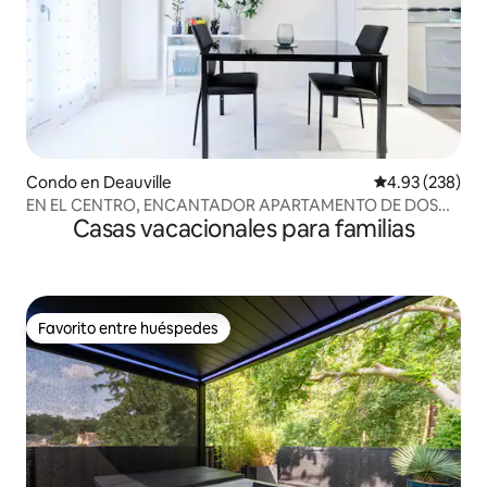
Condo en Deauville
Calificación pr
4.93 (238)
EN EL CENTRO, ENCANTADOR APARTAMENTO DE DOS
Casas vacacionales para familias
HABITACIONES
Favorito entre huéspedes
Favorito entre huéspedes