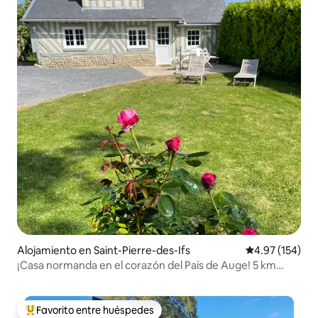
Alojamiento en Saint-Pierre-des-Ifs
Calificación p
4.97 (154)
¡Casa normanda en el corazón del País de Auge! 5 km
Lisieux
Favorito entre huéspedes
Favorito entre huéspedes preferido