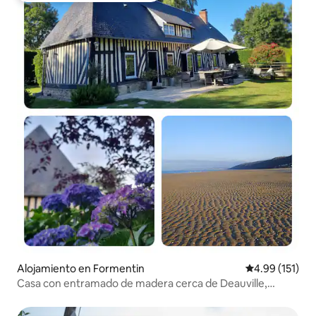
Alojamiento en Formentin
Calificación p
4.99 (151)
Casa con entramado de madera cerca de Deauville,
Trouville