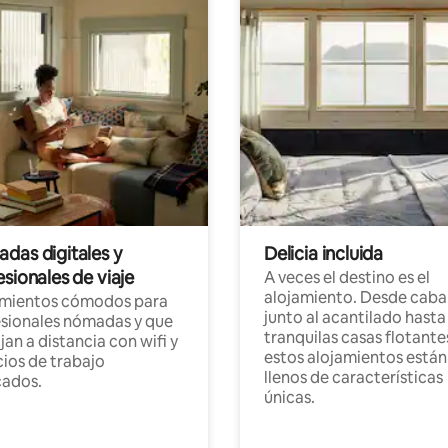
das digitales y
Delicia incluida
sionales de viaje
A veces el destino es el
alojamiento. Desde caba
amientos cómodos para
junto al acantilado hasta
sionales nómadas y que
tranquilas casas flotante
jan a distancia con wifi y
estos alojamientos están
ios de trabajo
llenos de características
cados.
únicas.