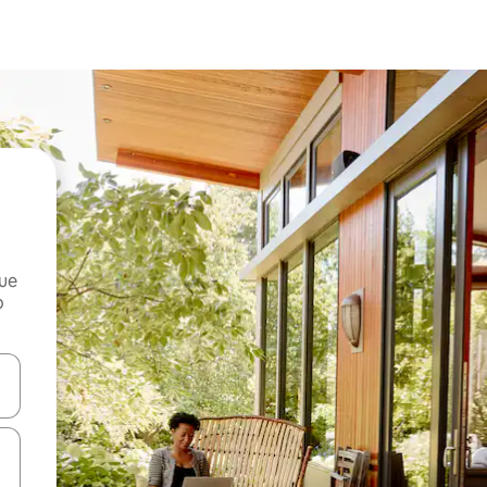
que
o
n las teclas de flecha hacia arriba y hacia abajo o explora con el tact