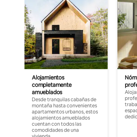
Alojamientos
Nóma
completamente
profe
amueblados
Aloj
profe
Desde tranquilas cabañas de
traba
montaña hasta convenientes
espac
apartamentos urbanos, estos
dedi
alojamientos amueblados
cuentan con todos las
comodidades de una
vivienda.