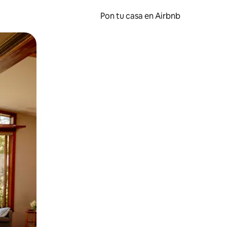
Pon tu casa en Airbnb
o o desliza el dedo.