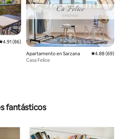
Calificación promedio: 4.91 de 5, 86 reseñas
4.91 (86)
Apartamento en Sarzana
Calificación promedio:
4.88 (69)
Casa Felice
s fantásticos