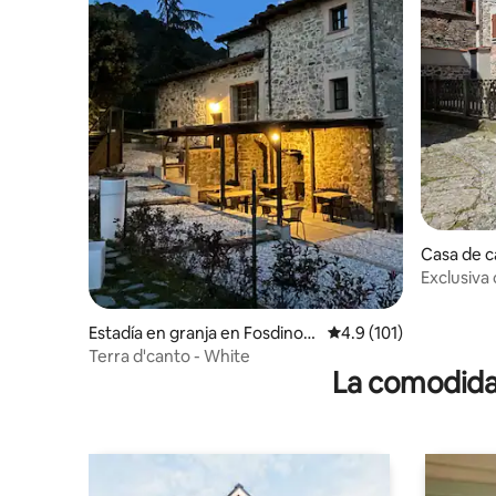
Casa de 
Exclusiva 
Fosdinovo
Estadía en granja en Fosdinov
Calificación promedio:
4.9 (101)
o
Terra d'canto - White
La comodidad