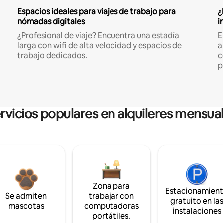
Espacios ideales para viajes de trabajo para
¿
nómadas digitales
i
¿Profesional de viaje? Encuentra una estadía
E
larga con wifi de alta velocidad y espacios de
a
trabajo dedicados.
c
p
rvicios populares en alquileres mensua
Zona para
Estacionamien
Se admiten
trabajar con
gratuito en la
mascotas
computadoras
instalaciones
portátiles.