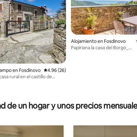
Alojamiento en Fosdinovo
Papiriana la casa del Borgo_
impresionante wie marino
campo en Fosdinovo
Calificación promedio: 4.96 de 5, 26 reseñas
4.96 (26)
casa rural en el castillo de
, Toscana
 4.9 de 5, 101 reseñas
 de un hogar y unos precios mensuale