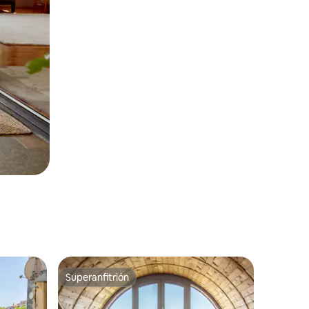
Superanfitrión
Superanfitrión