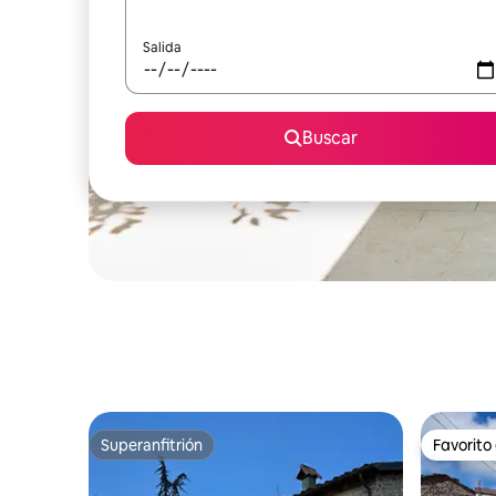
Salida
Buscar
Superanfitrión
Favorito
Superanfitrión
Favorito