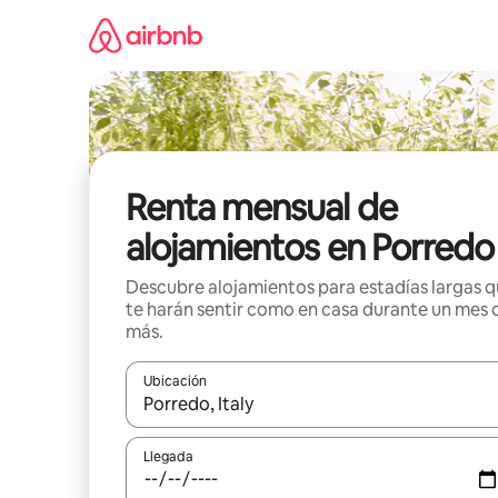
Omite
el
contenido
Renta mensual de
alojamientos en Porredo
Descubre alojamientos para estadías largas 
te harán sentir como en casa durante un mes 
más.
Ubicación
Cuando los resultados estén disponibles, navega co
Llegada