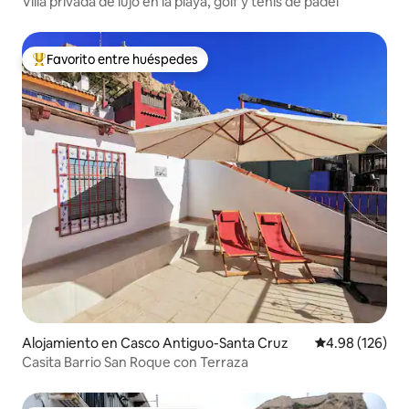
Villa privada de lujo en la playa, golf y tenis de pádel
Favorito entre huéspedes
Favorito entre huéspedes preferido
Alojamiento en Casco Antiguo-Santa Cruz
Calificación pr
4.98 (126)
Casita Barrio San Roque con Terraza