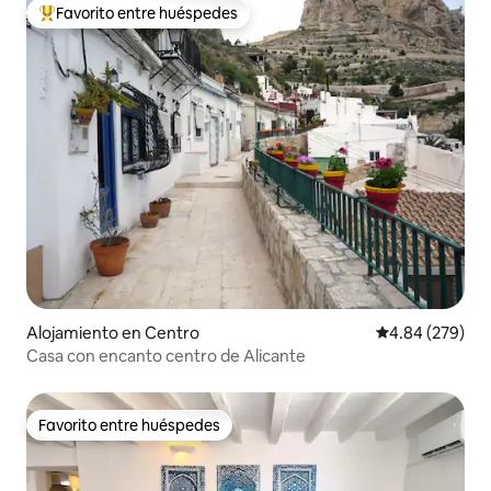
Favorito entre huéspedes
Favorito entre huéspedes preferido
Alojamiento en Centro
Calificación pr
4.84 (279)
Casa con encanto centro de Alicante
Favorito entre huéspedes
Favorito entre huéspedes