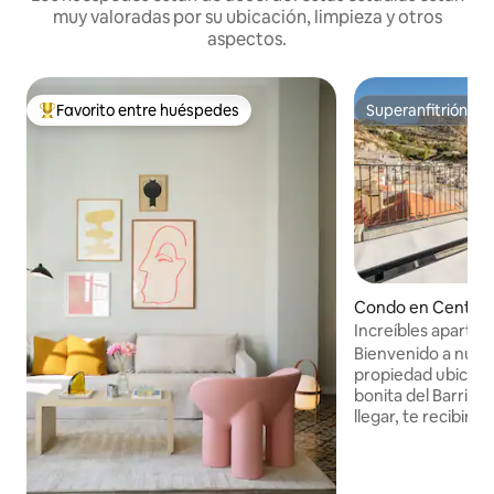
muy valoradas por su ubicación, limpieza y otros
aspectos.
Favorito entre huéspedes
Superanfitrión
Favorito entre huéspedes preferido
Superanfitrión
Condo en Centro
Increíbles apartam
castillo/mar con te
Bienvenido a nue
propiedad ubicada
bonita del Barrio 
llegar, te recibir
apartamento con 
que necesitas par
perfecta. Este m