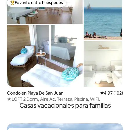
Favorito entre huéspedes
Favorito entre huéspedes preferido
Condo en Playa De San Juan
Calificación p
4.97 (102)
★LOFT 2 Dorm, Aire Ac, Terraza, Piscina, WIFI.
Casas vacacionales para familias