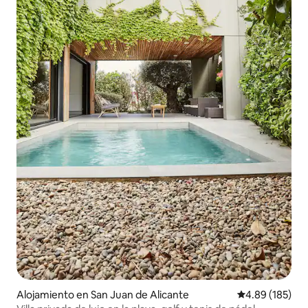
Alojamiento en San Juan de Alicante
Calificación pr
4.89 (185)