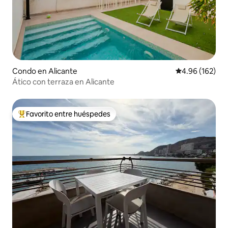
Condo en Alicante
Calificación pr
4.96 (162)
Ático con terraza en Alicante
Favorito entre huéspedes
Favorito entre huéspedes preferido