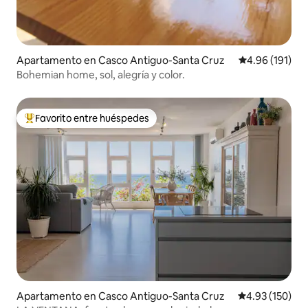
Apartamento en Casco Antiguo-Santa Cruz
Calificación p
4.96 (191)
Bohemian home, sol, alegría y color.
Favorito entre huéspedes
Favorito entre huéspedes preferido
Apartamento en Casco Antiguo-Santa Cruz
Calificación p
4.93 (150)