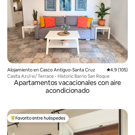
Alojamiento en Casco Antiguo-Santa Cruz
Calificación 
4.9 (105)
Casita Azul w/ Terrace - Historic Barrio San Roque
Apartamentos vacacionales con aire
acondicionado
Favorito entre huéspedes
Favorito entre huéspedes preferido