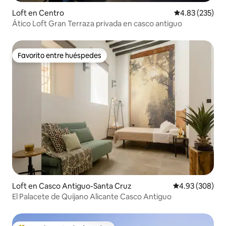
Loft en Centro
Calificación pr
4.83 (235)
Ático Loft Gran Terraza privada en casco antiguo
Favorito entre huéspedes
Favorito entre huéspedes
Loft en Casco Antiguo-Santa Cruz
Calificación pr
4.93 (308)
El Palacete de Quijano Alicante Casco Antiguo