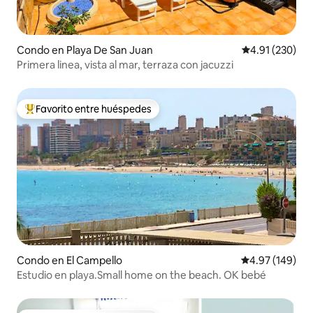
Condo en Playa De San Juan
Calificación p
4.91 (230)
Primera linea, vista al mar, terraza con jacuzzi
Favorito entre huéspedes
Favorito entre huéspedes preferido
Condo en El Campello
Calificación pr
4.97 (149)
Estudio en playa.Small home on the beach. OK bebé