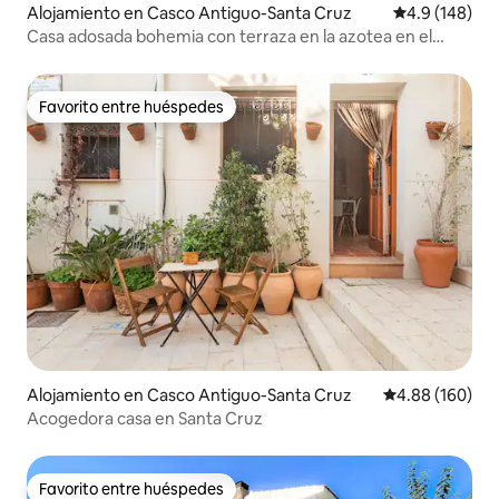
Alojamiento en Casco Antiguo-Santa Cruz
Calificación 
4.9 (148)
Casa adosada bohemia con terraza en la azotea en el
casco antiguo
Favorito entre huéspedes
Favorito entre huéspedes
Alojamiento en Casco Antiguo-Santa Cruz
Calificación pr
4.88 (160)
Acogedora casa en Santa Cruz
Favorito entre huéspedes
Favorito entre huéspedes