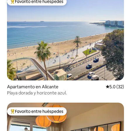
Favorito entre huéspedes
Favorito entre huéspedes preferido
Apartamento en Alicante
Calificación
5.0 (32)
Playa dorada y horizonte azul.
Favorito entre huéspedes
Favorito entre huéspedes preferido