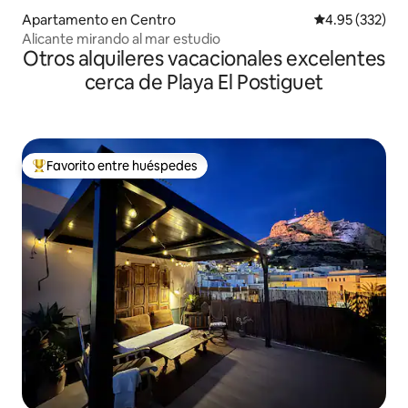
Apartamento en Centro
Calificación pr
4.95 (332)
Alicante mirando al mar estudio
Otros alquileres vacacionales excelentes
cerca de Playa El Postiguet
Favorito entre huéspedes
Favorito entre huéspedes preferido