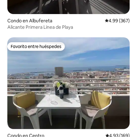
Condo en Albufereta
Calificación pr
4.99 (367)
Alicante Primera Línea de Playa
Favorito entre huéspedes
Favorito entre huéspedes
Condo en Centro
Calificación pr
4.93 (169)