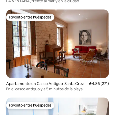
LA VENTANA, frente al mar y en la ciudad
Favorito entre huéspedes
Favorito entre huéspedes
Apartamento en Casco Antiguo-Santa Cruz
Calificación p
4.86 (271)
En el casco antiguo y a 5 minutos de la playa
Favorito entre huéspedes
Favorito entre huéspedes