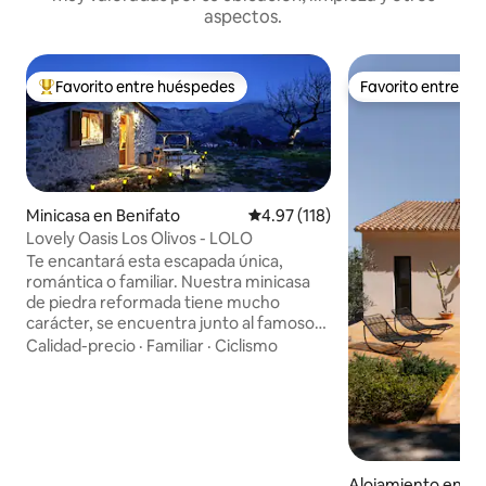
aspectos.
Favorito entre huéspedes
Favorito entre h
Favorito entre huéspedes preferido
Favorito entre h
Minicasa en Benifato
Calificación promedio: 4.97 de 5
4.97 (118)
Lovely Oasis Los Olivos - LOLO
Te encantará esta escapada única,
romántica o familiar. Nuestra minicasa
de piedra reformada tiene mucho
carácter, se encuentra junto al famoso
castillo de Guadalest y las vistas de
Calidad-precio
·
Familiar
·
Ciclismo
montaña desde la parcela son
impresionantes. El acceso es muy fácil
junto a la carretera cv-70, y se puede
desconectar completamente en la
naturaleza, descubrir esta auténtica
región, hacer paseos, hacer kayak en el
Alojamiento en De