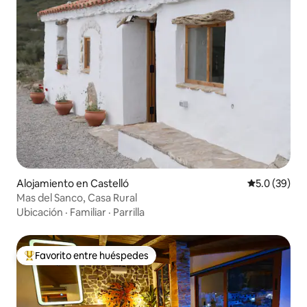
Alojamiento en Castelló
Calificación
5.0 (39)
Mas del Sanco, Casa Rural
Ubicación
·
Familiar
·
Parrilla
Favorito entre huéspedes
Favorito entre huéspedes preferido