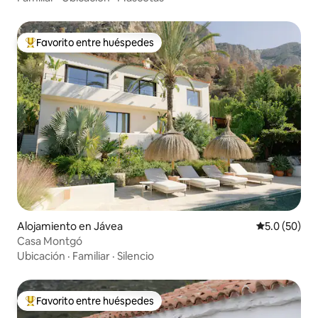
Favorito entre huéspedes
Favorito entre huéspedes preferido
Alojamiento en Jávea
Calificación
5.0 (50)
Casa Montgó
Ubicación
·
Familiar
·
Silencio
Favorito entre huéspedes
Favorito entre huéspedes preferido