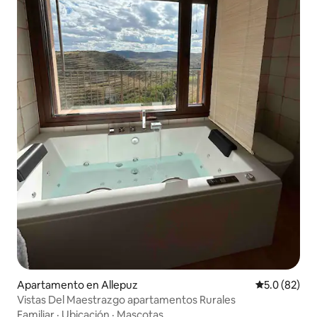
Apartamento en Allepuz
Calificación
5.0 (82)
Vistas Del Maestrazgo apartamentos Rurales
Familiar
·
Ubicación
·
Mascotas