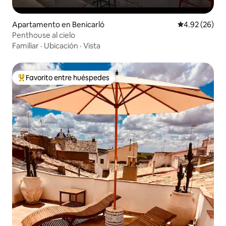
Apartamento en Benicarló
Calificación p
4.92 (26)
Penthouse al cielo
Familiar
·
Ubicación
·
Vista
Favorito entre huéspedes
Favorito entre huéspedes preferido