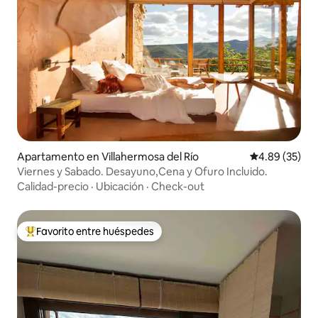
Apartamento en Villahermosa del Río
Calificación p
4.89 (35)
Viernes y Sabado. Desayuno,Cena y Ofuro Incluido.
Calidad-precio
·
Ubicación
·
Check-out
Favorito entre huéspedes
Favorito entre huéspedes preferido