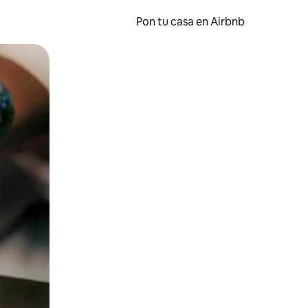
Pon tu casa en Airbnb
o o desliza el dedo.