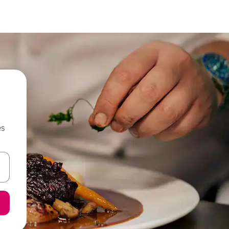
es
n las teclas de flecha hacia arriba y hacia abajo o explora con el tact