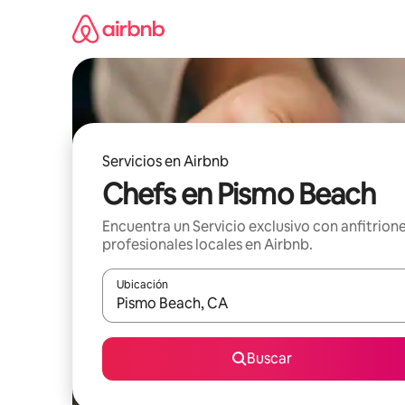
Omite
el
contenido
Servicios en Airbnb
Chefs en Pismo Beach
Encuentra un Servicio exclusivo con anfitrion
profesionales locales en Airbnb.
Ubicación
Cuando los resultados estén disponibles, navega co
Buscar