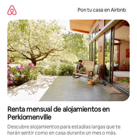
Omite
el
Pon tu casa en Airbnb
contenido
Renta mensual de alojamientos en
Perkiomenville
Descubre alojamientos para estadías largas que te
harán sentir como en casa durante un mes o más.