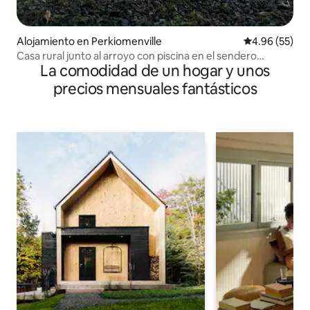
Alojamiento en Perkiomenville
Calificación p
4.96 (55)
Casa rural junto al arroyo con piscina en el sendero
La comodidad de un hogar y unos
Perkiomen
precios mensuales fantásticos