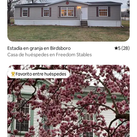
Estadía en granja en Birdsboro
Calificaci
5 (28)
Casa de huéspedes en Freedom Stables
Favorito entre huéspedes
Favorito entre huéspedes preferido