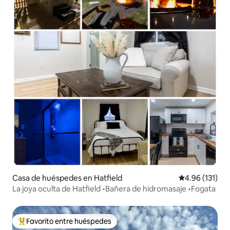
Casa de huéspedes en Hatfield
Calificación p
4.96 (131)
La joya oculta de Hatfield •Bañera de hidromasaje •Fogata
Favorito entre huéspedes
Favorito entre huéspedes preferido