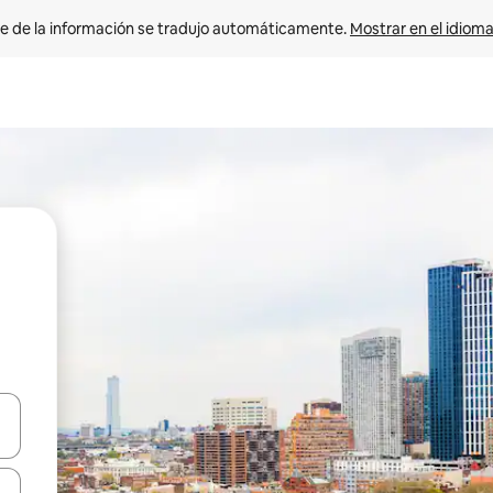
e de la información se tradujo automáticamente. 
Mostrar en el idioma
n las teclas de flecha hacia arriba y hacia abajo o explora con el tact