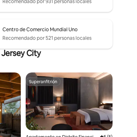
Recomendado por 931 personas locales
Centro de Comercio Mundial Uno
Recomendado por 521 personas locales
 Jersey City
Superanfitrión
Superanfitrión
Apartamento en Distrito Financie
Calificación prom
5 (5)