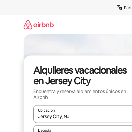
Omite
Part
el
contenido
Alquileres vacacionales
en Jersey City
Encuentra y reserva alojamientos únicos en
Airbnb
Ubicación
Cuando los resultados estén disponibles, navega co
Llegada