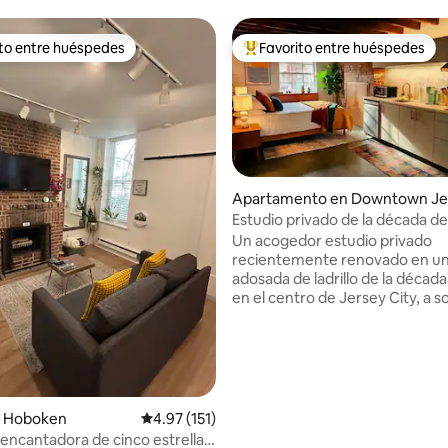
ito entre huéspedes
Favorito entre huéspedes
 entre huéspedes preferido
Favorito entre huéspedes prefe
Apartamento en Downtown Je
sey City
Estudio privado de la década d
el centro de Jersey City
Un acogedor estudio privado
recientemente renovado en un
adosada de ladrillo de la décad
en el centro de Jersey City, a so
cuadras de Grove Street PATH,
lleva a Manhattan en unos 15 m
Diseñado cuidadosamente. Idea
escapadas de fin de semana, vi
trabajo o estadías prolongadas
hay cafés de moda, mercados,
 4.96 de 5, 90 reseñas
 Hoboken
Calificación promedio: 4.97 de 5, 151 reseñas
4.97 (151)
panaderías, parques y el paseo
encantadora de cinco estrellas