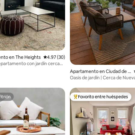
nto en The Heights
Calificación promedio: 4.97 de 5, 30 reseñas
4.97 (30)
partamento con jardín cerca
York | Cama king + patio
 4.97 de 5, 64 reseñas
Apartamento en Ciudad de J
ersey
Oasis de jardín | Cerca de Nueva
aeropuerto | Patio | Wifi
itrión
Favorito entre huéspedes
itrión
Favorito entre huéspedes prefe