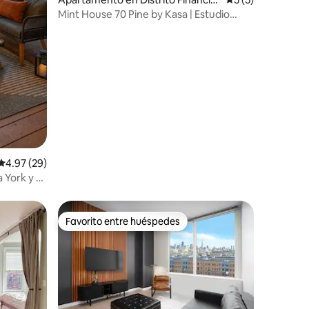
ro
Mint House 70 Pine by Kasa | Estudio
accesible
Calificación promedio: 4.97 de 5, 29 reseñas
4.97 (29)
 York y el
Favorito entre huéspedes
rido
Favorito entre huéspedes