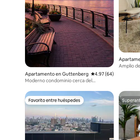
Apartame
Amplio de
de Nueva 
Apartamento en Guttenberg
Calificación promedio:
4.97 (64)
Moderno condominio cerca del
horizonte de Nueva York +
estacionamiento
Favorito entre huéspedes
Superanf
Favorito entre huéspedes
Superanf