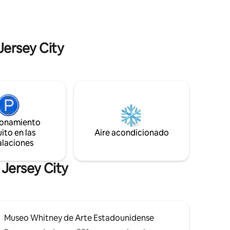
n vistas
negocios conscientes cansados de los
eva York.
mismos hoteles de 4 estrellas de
ropio
siempre. Estos encantadores y bien
n encanto
decorados estudios ofrecen una vista
a única. ​
asombrosa de la puesta de sol de Nueva
Jersey City
Jersey a través de sus ventanas de piso a
techo.
ionamiento
ito en las
Aire acondicionado
alaciones
 Jersey City
Museo Whitney de Arte Estadounidense