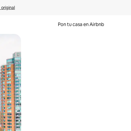
 original
Pon tu casa en Airbnb
o o desliza el dedo.