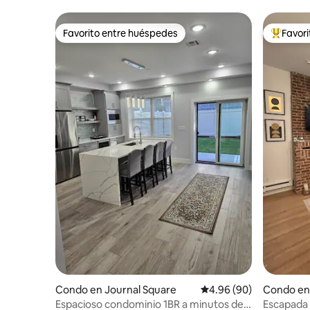
Favorito entre huéspedes
Favor
Favorito entre huéspedes
Favorito
Condo en Journal Square
Calificación promedio:
4.96 (90)
Condo en
Espacioso condominio 1BR a minutos de
Escapada 