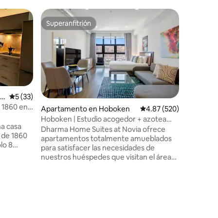
Apartame
Superanfitrión
Favor
rido
Superanfitrión
Favorit
ersey
9 min a L
Entra en
Jersey Ci
lanzamien
Arlington
tren lige
State Par
York. Dis
r
Calificación promedio: 5 de 5, 33 reseñas
5 (33)
gratuito,
e 1860 en
Apartamento en Hoboken
Calificación promedio: 
4.87 (520)
cafetera 
Hoboken | Estudio acogedor + azotea
itinerario
a casa
por Dharma
Dharma Home Suites at Novia ofrece
restaura
a de 1860
apartamentos totalmente amueblados
explorar 
lo 8
para satisfacer las necesidades de
cuidados
 que te
nuestros huéspedes que visitan el área
conectad
inutos.
metropolitana de Nueva York y está
u
l para
convenientemente ubicado en la
ajes de
vibrante comunidad de Hoboken. Como
. Cerca
alternativa a nuestras suites de un
dormitorio, los estudios son una opción a
 marítimo
medida para parejas y viajeros de