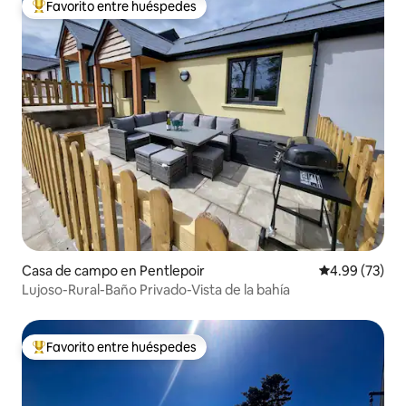
Favorito entre huéspedes
Favorito entre huéspedes preferido
Casa de campo en Pentlepoir
Calificación p
4.99 (73)
Lujoso-Rural-Baño Privado-Vista de la bahía
Favorito entre huéspedes
Favorito entre huéspedes preferido