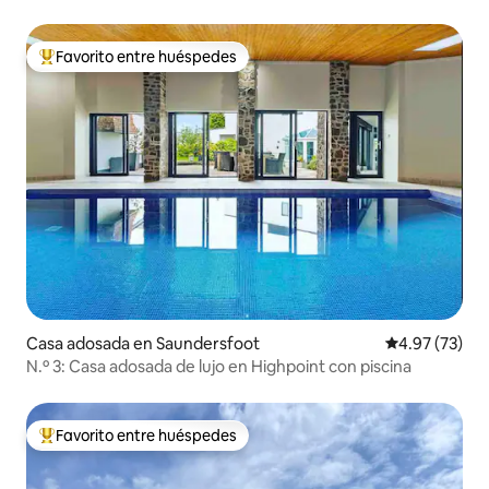
de 7,3 kW para vehículos eléctricos.
Favorito entre huéspedes
Favorito entre huéspedes preferido
Casa adosada en Saundersfoot
Calificación 
4.97 (73)
N.º 3: Casa adosada de lujo en Highpoint con piscina
Favorito entre huéspedes
Favorito entre huéspedes preferido