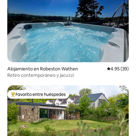
Alojamiento en Robeston Wathen
Calificación p
4.95 (39)
Retiro contemporáneo y jacuzzi
Favorito entre huéspedes
Favorito entre huéspedes preferido