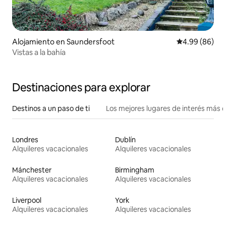
Alojamiento en Saundersfoot
Calificación p
4.99 (86)
Vistas a la bahía
Destinaciones para explorar
Destinos a un paso de ti
Los mejores lugares de interés más 
Londres
Dublín
Alquileres vacacionales
Alquileres vacacionales
Mánchester
Birmingham
Alquileres vacacionales
Alquileres vacacionales
Liverpool
York
Alquileres vacacionales
Alquileres vacacionales