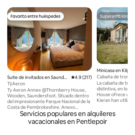
Favorito entre huéspedes
Superanfitrión
Favorito entre huéspedes
Superanfitrión
Minicasa en Kilget
Cabaña de troncos
Suite de invitados en Saunder
Calificación promedio: 4.9 de 5
4.9 (217)
tranquila en su pr
sfoot
La cabaña de tron
TŷAeron
distintiva, en los 
Ty Aeron Annex @Thornberry House,
House ofrece una esc
Wooden, Saundersfoot. Situado dentro
Kieran han utiliza
del impresionante Parque Nacional de la
habilidades de esc
Costa de Pembrokeshire. Anexo
hacer de esta una 
Servicios populares en alquileres
independiente recién renovado a 1,5
con su propio espacio ex
millas del pueblo de Saundersfoot y a
vacacionales en Pentlepoir
sendero costero 
solo 3 millas en coche de Tenby. Este
sus hermosas play
anexo es adecuado para todo tipo de
ubicación privilegia