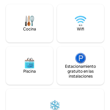
necesidades vacacionales, caminar por
ciudades costeras
la hermosa costa de Pembrokeshire,
Saunderfoot o el p
competir en uno de los muchos eventos
Narberth. La cabaña de madera está
deportivos que se celebran en
diseñada para una 
Pembrokeshire o simplemente relajarse.
para parejas.
El anexo consta de dormitorio con baño
privado, cocina, patio y aparcamiento.
Cocina
Wifi
Estacionamiento
Piscina
gratuito en las
instalaciones