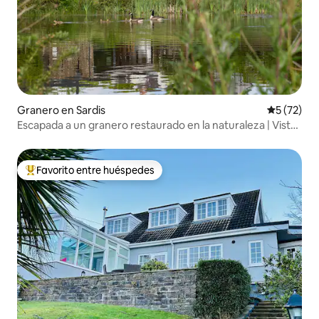
Granero en Sardis
Calificaci
5 (72)
Escapada a un granero restaurado en la naturaleza | Vistas
al estanque | Se admiten perros
Favorito entre huéspedes
Favorito entre huéspedes preferido