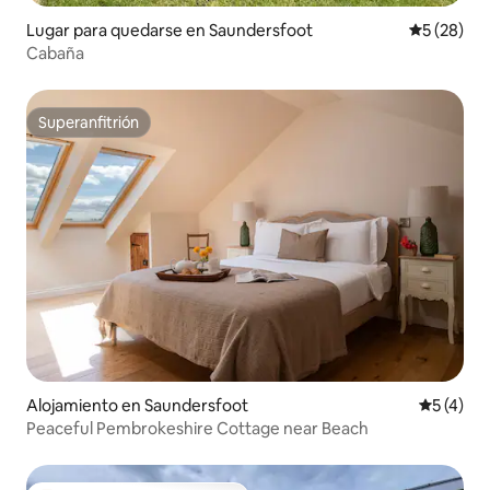
Lugar para quedarse en Saundersfoot
Calificaci
5 (28)
Cabaña
Superanfitrión
Superanfitrión
Alojamiento en Saundersfoot
Calificac
5 (4)
Peaceful Pembrokeshire Cottage near Beach