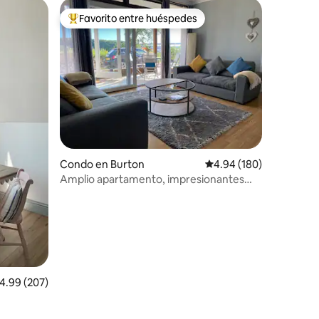
Favorito entre huéspedes
rido
Favorito entre huéspedes preferido
Condo en Burton
Calificación promedio: 
4.94 (180)
Amplio apartamento, impresionantes
vistas al puerto
alificación promedio: 4.99 de 5, 207 reseñas
4.99 (207)