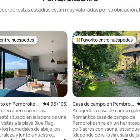
uerdo: estas estadías están muy valoradas por su ubicación, 
 entre huéspedes
Favorito entre huéspedes
 entre huéspedes
Favorito entre huéspedes prefe
4.98 de 5, 383 reseñas
nto en Pembrokesh
Calificación promedio: 4.96 de 5, 105 reseñas
4.96 (105)
Casa de campo en Pembrok
C
eshire
ubterráneo con vistas
Acogedora casa de campo gale
cas y sauna
terreno idílico de 3 acres
está situado en la ladera de una
Romántica casa de campo de
 vistas a la playa Blue Flag
Pembrokeshire en un hermoso
 los humedales de abajo, en
de 3 acres con sauna, estanque
uraleza y junto a nuestro
(depende de la lluvia), sala de j