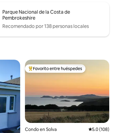
Parque Nacional de la Costa de
Pembrokeshire
Recomendado por 138 personas locales
Favorito entre huéspedes
rido
Favorito entre huéspedes preferido
Condo en Solva
Calificación promedio:
5.0 (108)