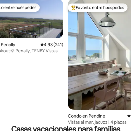
ito entre huéspedes
Favorito entre huéspedes
 entre huéspedes preferido
Favorito entre huéspedes prefe
Penally
Calificación promedio: 4.93 de 5, 241 reseñas
4.93 (241)
kout🌞 Penally, TENBY Vistas
antes.
4.96 de 5, 130 reseñas
Condo en Pendine
C
Vistas al mar, jacuzzi, 4 plazas
Casas vacacionales para familias