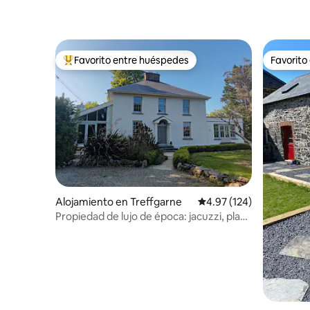
Favorito entre huéspedes
Favorito
Favorito entre huéspedes preferido
Favorito
Alojamiento en Treffgarne
Calificación promedio: 
4.97 (124)
Propiedad de lujo de época: jacuzzi, playa
de arena a 7 m