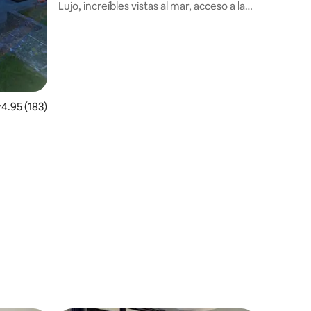
Lujo, increíbles vistas al mar, acceso a la
costa
alificación promedio: 4.95 de 5, 183 reseñas
4.95 (183)