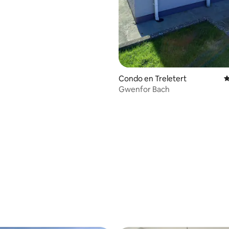
Condo en Treletert
C
Gwenfor Bach
4.97 de 5, 101 reseñas