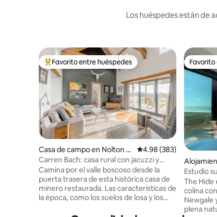
Los huéspedes están de ac
Favorito entre huéspedes
Favorito
Favorito entre huéspedes preferido
Favorito
Casa de campo en Nolton H
Calificación promedio: 
4.98 (383)
aven
Carren Bach: casa rural con jacuzzi y
Alojamie
terraza para barbacoas
Camina por el valle boscoso desde la
ire
Estudio s
puerta trasera de esta histórica casa de
panorámi
The Hide 
minero restaurada. Las características de
colina con
la época, como los suelos de losa y los
Newgale y
techos abovedados con vigas, se
plena nat
combinan con comodidades