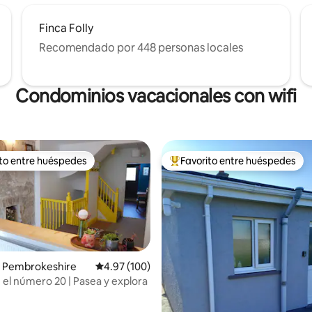
Finca Folly
Recomendado por 448 personas locales
Condominios vacacionales con wifi
ito entre huéspedes
Favorito entre huéspedes
 entre huéspedes preferido
Favorito entre huéspedes prefe
 Pembrokeshire
Calificación promedio: 4.97 de 5, 100 reseñas
4.97 (100)
 el número 20 | Pasea y explora