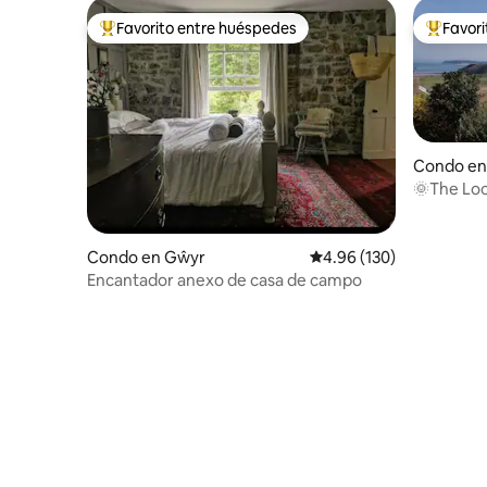
Favorito entre huéspedes
Favor
Favorito entre huéspedes preferido
Favorito
Condo en 
🌞The Loo
impresion
Condo en Gŵyr
Calificación promedio: 
4.96 (130)
Encantador anexo de casa de campo