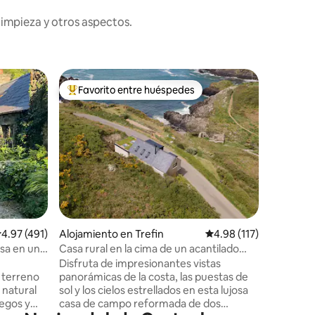
limpieza y otros aspectos.
Minicasa 
Favorito entre huéspedes
Favor
rido
Favorito entre huéspedes preferido
Favorit
Pod dobl
vistas al
Disfruta
lugar rom
corazón de Solva. La
nuestra g
de la bah
costa de
ventana. King si Fácil 
playa de 
varios re
alificación promedio: 4.97 de 5, 491 reseñas
4.97 (491)
Alojamiento en Trefin
Calificación promedio: 
4.98 (117)
comúnmen
Solva". Podemos proporcionar cangrejo
sa en un
Casa rural en la cima de un acantilado
fresco y 
con vistas panorámicas
Disfruta de impresionantes vistas
nuestros
 terreno
panorámicas de la costa, las puestas de
de pesca 
 natural
sol y los cielos estrellados en esta lujosa
verdader
uegos y
casa de campo reformada de dos