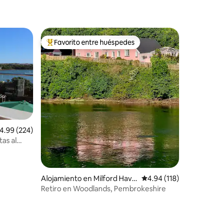
Favorito entre huéspedes
rido
Favorito entre huéspedes preferido
alificación promedio: 4.99 de 5, 224 reseñas
4.99 (224)
as al
Alojamiento en Milford Have
Calificación promedio: 
4.94 (118)
n
Retiro en Woodlands, Pembrokeshire