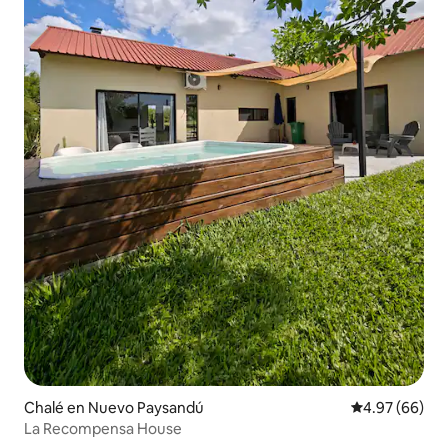
Chalé en Nuevo Paysandú
Calificación p
4.97 (66)
La Recompensa House