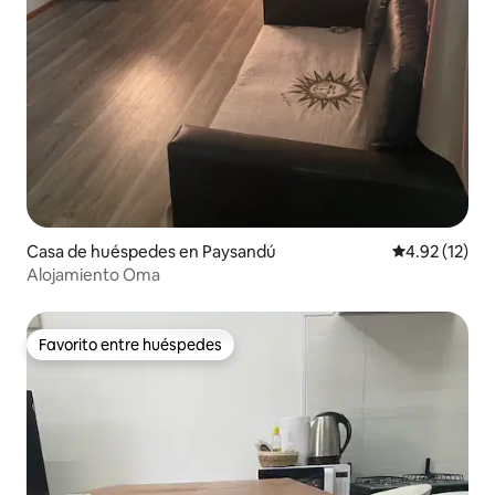
Casa de huéspedes en Paysandú
Calificación 
4.92 (12)
Alojamiento Oma
Favorito entre huéspedes
Favorito entre huéspedes