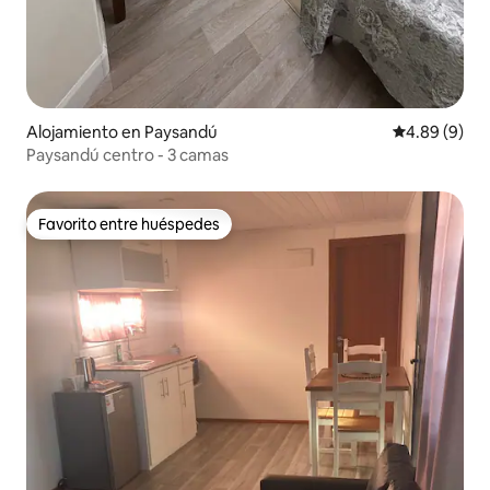
Alojamiento en Paysandú
Calificación 
4.89 (9)
Paysandú centro - 3 camas
Favorito entre huéspedes
Favorito entre huéspedes