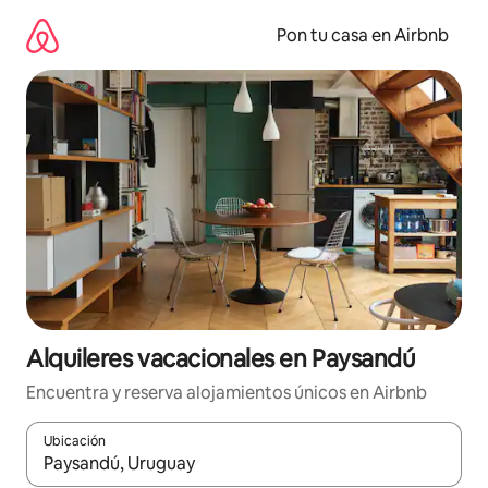
Omite
el
Pon tu casa en Airbnb
contenido
Alquileres vacacionales en Paysandú
Encuentra y reserva alojamientos únicos en Airbnb
Ubicación
Cuando los resultados estén disponibles, navega con las teclas d