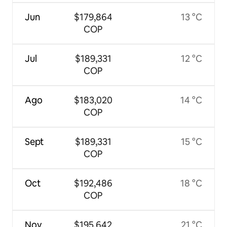
Jun
$179,864
13 °C
COP
Jul
$189,331
12 °C
COP
Ago
$183,020
14 °C
COP
Sept
$189,331
15 °C
COP
Oct
$192,486
18 °C
COP
Nov
$195,642
21 °C