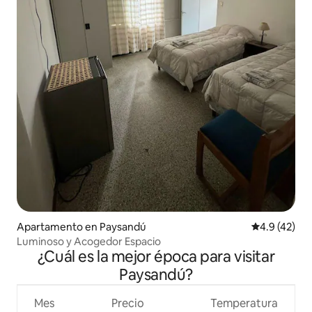
Apartamento en Paysandú
Calificación
4.9 (42)
Luminoso y Acogedor Espacio
¿Cuál es la mejor época para visitar
Paysandú?
Mes
Precio
Temperatura