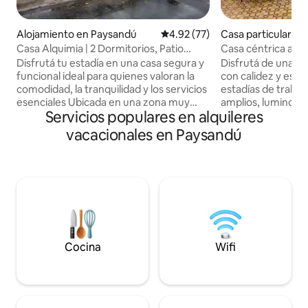
Alojamiento en Paysandú
Calificación promedio: 4.92 de 
4.92 (77)
Casa particular e
Casa Alquimia | 2 Dormitorios, Patio
Casa céntrica acog
Privado.
trabajo
Disfrutá tu estadía en una casa segura y
Disfrutá de una cas
funcional ideal para quienes valoran la
con calidez y estilo
comodidad, la tranquilidad y los servicios
estadías de trabaj
esenciales Ubicada en una zona muy
amplios, luminos
Servicios populares en alquileres
tranquila, asegura el descanso que
que te sientas co
necesitás tanto por motivos personales
primer momento. 
vacacionales en Paysandú
como laborales Rejas en todas las
centro de Paysand
aberturas Entrada segura para vehículo
de la zona céntrica
dentro del predio Instalaciones
permite moverse f
eléctricas y sanitarias nueva Ambientes
casa combina el en
iluminados y ventilados Habitaciones
ofreciendo ambien
amplias con camas cómodas y colchones
seguridad, aire ac
nuevos Cocina completa con utensilios
equipamiento pens
incluidos
cómoda y tranquil
Cocina
Wifi