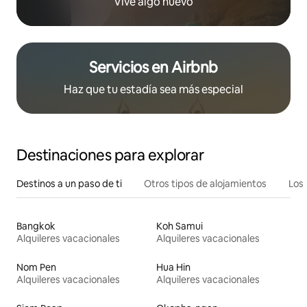
Vive algo nuevo
Servicios en Airbnb
Haz que tu estadía sea más especial
Destinaciones para explorar
Destinos a un paso de ti
Otros tipos de alojamientos
Los 
Bangkok
Koh Samui
Alquileres vacacionales
Alquileres vacacionales
Nom Pen
Hua Hin
Alquileres vacacionales
Alquileres vacacionales