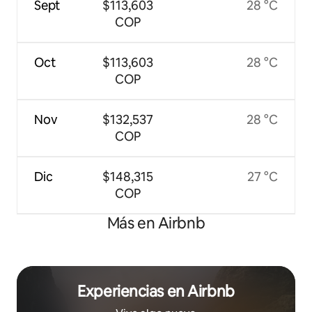
Sept
$113,603
28 °C
COP
Oct
$113,603
28 °C
COP
Nov
$132,537
28 °C
COP
Dic
$148,315
27 °C
COP
Más en Airbnb
Experiencias en Airbnb