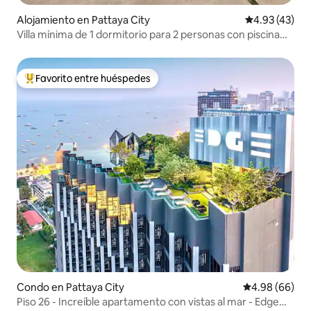
Alojamiento en Pattaya City
Calificación 
4.93 (43)
Villa mínima de 1 dormitorio para 2 personas con piscina
privada
Favorito entre huéspedes
Favorito entre huéspedes preferido
Condo en Pattaya City
Calificación p
4.98 (66)
Piso 26 - Increíble apartamento con vistas al mar - Edge