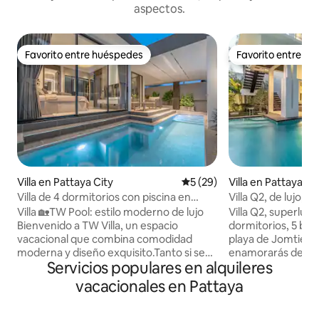
aspectos.
Favorito entre huéspedes
Favorito entre h
Favorito entre huéspedes
Favorito entre h
Villa en Pattaya City
Calificación promedio: 5 de 
5 (29)
Villa en Pattaya Ci
Villa de 4 dormitorios con piscina en
Villa Q2, de lujo,
Pattaya TW Luxe Stay Pool Villa
con 4 dormitorios, 
Villa 🏡TW Pool: estilo moderno de lujo
Villa Q2, superluj
cerca de la playa 
Bienvenido a TW Villa, un espacio
dormitorios, 5 baño
(los 4 dormitorios
vacacional que combina comodidad
playa de Jomtien,
moderna y diseño exquisito.Tanto si se
enamorarás de ella 
Servicios populares en alquileres
trata de una reunión familiar como de
patio está lleno d
una reunión de amigos, aquí puedes
mecen, pájaros qu
vacacionales en Pattaya
disfrutar de una estancia cómoda e
florecen. Todo el 
inolvidable. ✨ Espacio cómodo Villa de
hermosas flores de 