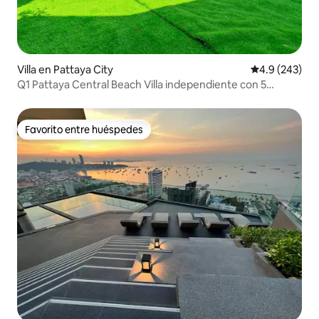
Villa en Pattaya City
Calificación p
4.9 (243)
Q1 Pattaya Central Beach Villa independiente con 5
dormitorios, 5 baños, 6 camas, piscina grande con
tobogán. Se puede proporcionar desayuno flotante y
servicio de barbacoa a cargo del chef por un cargo
Favorito entre huéspedes
Favorito entre huéspedes
adicional.