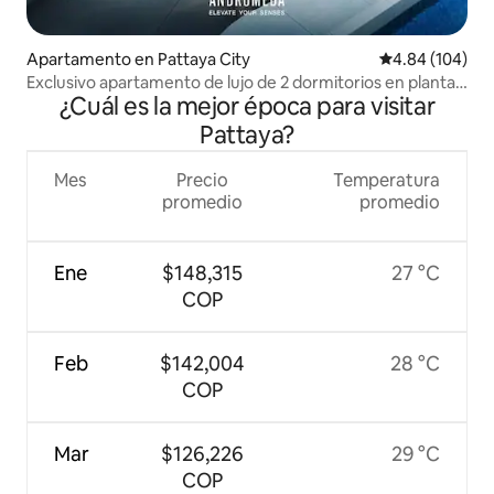
Apartamento en Pattaya City
Calificación pr
4.84 (104)
Exclusivo apartamento de lujo de 2 dormitorios en planta
¿Cuál es la mejor época para visitar
alta con vistas al mar
Pattaya?
Mes
Precio
Temperatura
promedio
promedio
Ene
$148,315
27 °C
COP
Feb
$142,004
28 °C
COP
Mar
$126,226
29 °C
COP