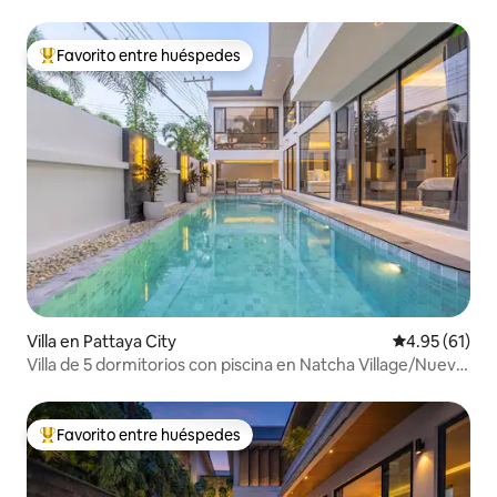
Pattaya
Favorito entre huéspedes
Favorito entre huéspedes preferido
Villa en Pattaya City
Calificación 
4.95 (61)
Villa de 5 dormitorios con piscina en Natcha Village/Nueva
villa de 5 dormitorios y 6 baños con piscina en el centro de
Pattaya
Favorito entre huéspedes
Favorito entre huéspedes preferido