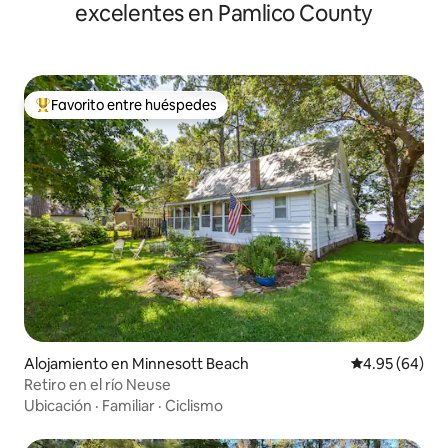
excelentes en Pamlico County
Favorito entre huéspedes
Favorito entre huéspedes preferido
Alojamiento en Minnesott Beach
Calificación p
4.95 (64)
Retiro en el río Neuse
Ubicación
·
Familiar
·
Ciclismo