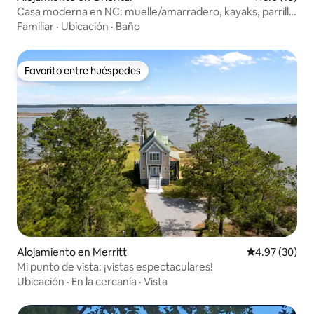
Casa moderna en NC: muelle/amarradero, kayaks, parrilla,
fogata
Familiar
·
Ubicación
·
Baño
Favorito entre huéspedes
Favorito entre huéspedes
Alojamiento en Merritt
Calificación p
4.97 (30)
Mi punto de vista: ¡vistas espectaculares!
Ubicación
·
En la cercanía
·
Vista