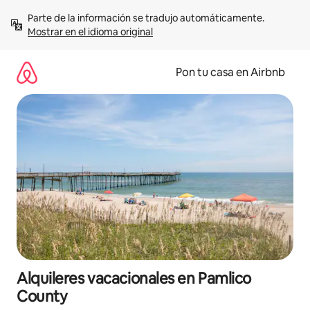
Omite
Parte de la información se tradujo automáticamente. 
el
Mostrar en el idioma original
contenido
Pon tu casa en Airbnb
Alquileres vacacionales en Pamlico
County