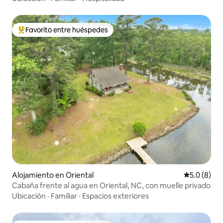
Favorito entre huéspedes
Favorito entre huéspedes preferido
Alojamiento en Oriental
Calificació
5.0 (8)
Cabaña frente al agua en Oriental, NC, con muelle privado
Ubicación
·
Familiar
·
Espacios exteriores