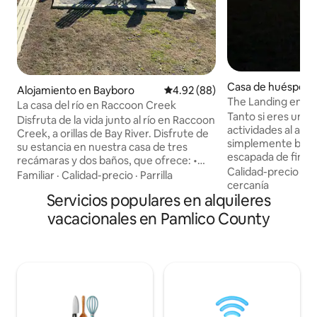
Casa de huéspede
Alojamiento en Bayboro
Calificación promedio: 4.92 de 
4.92 (88)
The Landing en V
La casa del río en Raccoon Creek
Tanto si eres un a
Disfruta de la vida junto al río en Raccoon
actividades al aire
Creek, a orillas de Bay River. Disfrute de
simplemente busc
su estancia en nuestra casa de tres
escapada de fin d
recámaras y dos baños, que ofrece: •
lo tiene todo. A s
Calidad-precio
·
Ub
Porche largo con mecedoras • Terraza
Familiar
·
Calidad-precio
·
Parrilla
encuentra The Bay
cercanía
abierta para tomar el sol • cocina
Servicios populares en alquileres
un paraíso para los
totalmente equipada • Estacionamiento
por su pesca y ca
en muelle para embarcaciones • Dos
vacacionales en Pamlico County
calidad. El interio
rampas para embarcaciones en un radio
tiene capacidad p
de 5 kilómetros (3 millas) • Muchas
cómodamente, inc
entradas para estacionar automóviles. y
completa y ofrece
remolques para embarcaciones. • Área
Vandemere Creek. 
de picnic debajo de la casa. A minutos de
para guardar tu ba
la pesca de trucha moteada y corvina
simplemente relaj
con tu bote en el muelle compartido y