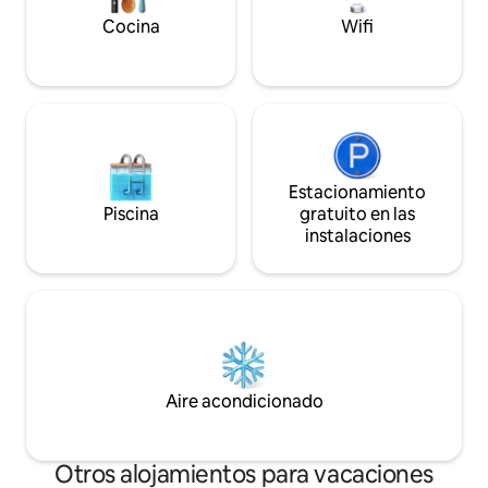
locales para botes
listo para usar. Practicar paddleboard y
Vandemere, Hobuc
Cocina
Wifi
kayakay es una ventaja.
Oyster Creek.
Estacionamiento
Piscina
gratuito en las
instalaciones
Aire acondicionado
Otros alojamientos para vacaciones