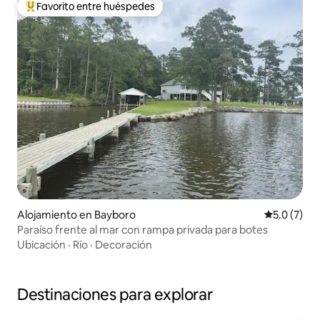
Favorito entre huéspedes
Favorito entre huéspedes preferido
Alojamiento en Bayboro
Calificació
5.0 (7)
Paraíso frente al mar con rampa privada para botes
Ubicación
·
Río
·
Decoración
Destinaciones para explorar