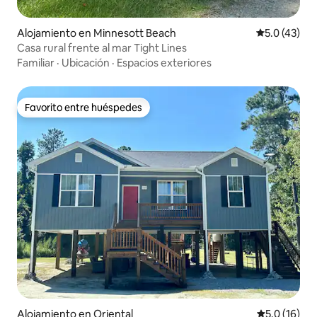
Alojamiento en Minnesott Beach
Calificación
5.0 (43)
Casa rural frente al mar Tight Lines
Familiar
·
Ubicación
·
Espacios exteriores
Favorito entre huéspedes
Favorito entre huéspedes
Alojamiento en Oriental
Calificación
5.0 (16)