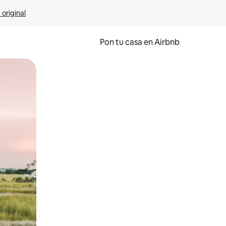
 original
Pon tu casa en Airbnb
o o desliza el dedo.