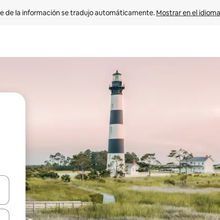
e de la información se tradujo automáticamente. 
Mostrar en el idioma
n las teclas de flecha hacia arriba y hacia abajo o explora con el tact