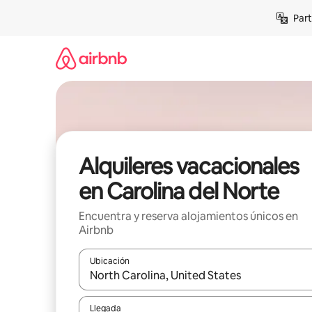
Omite
Part
el
contenido
Alquileres vacacionales
en Carolina del Norte
Encuentra y reserva alojamientos únicos en
Airbnb
Ubicación
Cuando los resultados estén disponibles, navega co
Llegada