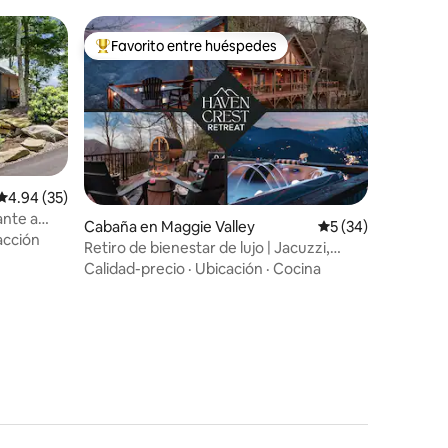
Favorito entre huéspedes
rido
Favorito entre huéspedes preferido
Calificación promedio: 4.94 de 5, 35 reseñas
4.94 (35)
ante a
Cabaña en Maggie Valley
Calificación promed
5 (34)
acción
Retiro de bienestar de lujo | Jacuzzi,
sauna, vistas
Calidad-precio
·
Ubicación
·
Cocina