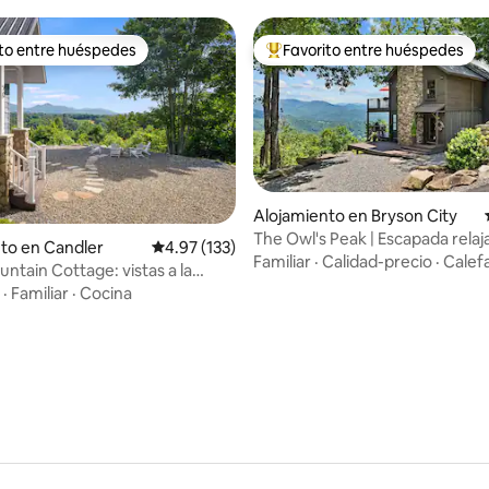
ito entre huéspedes
Favorito entre huéspedes
 entre huéspedes preferido
Favorito entre huéspedes prefe
Alojamiento en Bryson City
The Owl's Peak | Escapada relaj
to en Candler
Calificación promedio: 4.97 de 5, 133 reseñas
4.97 (133)
Smoky Mountain
Familiar
·
Calidad-precio
·
Calef
ntain Cottage: vistas a la
io: 5 de 5, 36 reseñas
ranquila y privada
·
Familiar
·
Cocina