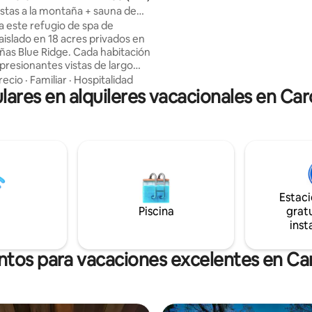
natural, una bañera de hidroma
istas a la montaña + sauna de
leña, una sauna de barril, una p
s + jacuzzi + senderos + EVSE
a este refugio de spa de
inmersión en frío y mucho más
islado en 18 acres privados en
características de la vivienda 
ñas Blue Ridge. Cada habitación
hacer que no sea adecuada par
presionantes vistas de largo
 través de grandes ventanales.
recio
·
Familiar
·
Hospitalidad
lares en alquileres vacacionales en Car
enderos boscosos que
a más vistas. Después de la
relájate en la sauna de
os o sumérgete en la bañera de
e bajo las estrellas. Este
refugio de montaña es el lugar
para relajarse, reconectar y
un profundo sentido de
Estac
20
Piscina
gratu
 14 min Mars Hill 17 min
inst
 19 min
ntos para vacaciones excelentes en Car