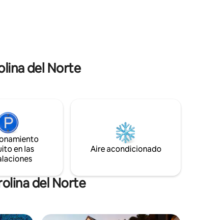
saje de
A 12 minutos del centro de
iscina de
Hendersonville y a 40 minutos de
. Hay
Asheville. Cerca de Ecusta Trail, DuPont
que pueden
Forest, Pisgah National Forest, Biltmore
a niños.
Estate y Blue Ridge Parkway.
olina del Norte
ionamiento
ito en las
Aire acondicionado
alaciones
olina del Norte