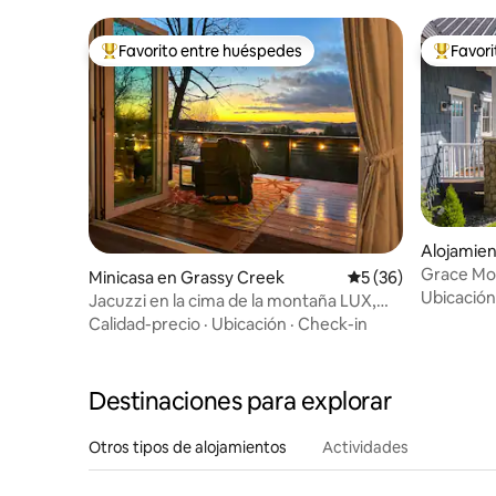
Favorito entre huéspedes
Favor
Favorito entre huéspedes preferido
Favorito
Alojamien
Grace Mou
Minicasa en Grassy Creek
Calificación promed
5 (36)
montaña/t
Ubicación
Jacuzzi en la cima de la montaña LUX,
fogata y VISTAS al amanecer
Calidad-precio
·
Ubicación
·
Check-in
Destinaciones para explorar
Otros tipos de alojamientos
Actividades