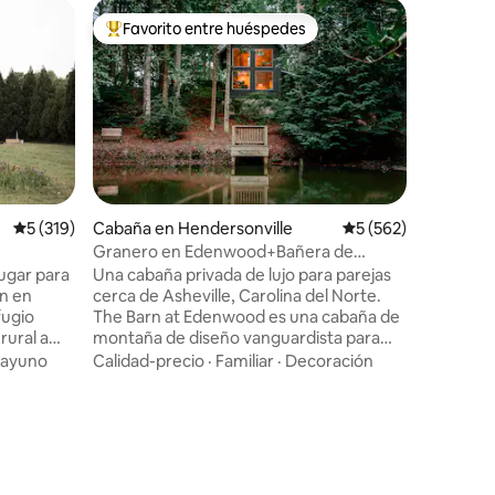
Casa del 
Favorito entre huéspedes
Favor
rido
Favorito entre huéspedes preferido
Favorit
Lujosa ca
con jacuz
***La pr
de 2020 e
Escápate 
inolvidab
propio re
Ubicació
árbol, es
bosque, d
romance y
Calificación promedio: 5 de 5, 319 reseñas
5 (319)
Cabaña en Hendersonville
Calificación promedi
5 (562)
Cruza un 
Granero en Edenwood+Bañera de
tu oasis 
hidromasaje+Escapada de lujo para
ugar para
Una cabaña privada de lujo para parejas
árboles d
parejas
ón en
cerca de Asheville, Carolina del Norte.
montaña.
The Barn at Edenwood es una cabaña de
entre los
rural a
montaña de diseño vanguardista para
jacuzzi b
escapadas románticas y retiros
aquí se s
ayuno
Calidad-precio
·
Familiar
·
Decoración
de 200
tranquilos en solitario en las montañas
uina
Blue Ridge. Loft privado con spa, bañera
con
profunda, cama tamaño king y vistas al
bosque desde el suelo hasta el techo.
 dos
Diseñada especialmente para parejas
dante luz
que buscan privacidad, lujo y naturaleza.