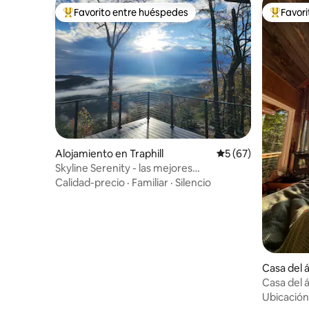
Favorito entre huéspedes
Favor
Favorito entre huéspedes preferido
Favorito
Alojamiento en Traphill
Calificación promed
5 (67)
Skyline Serenity - las mejores
vistas/vino/golf/senderismo/relajación
Calidad-precio
·
Familiar
·
Silencio
Casa del 
Casa del á
Highland 
Ubicación