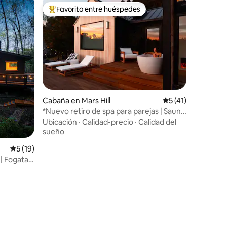
Favorito entre huéspedes
rido
Favorito entre huéspedes preferido
Cabaña en Mars Hill
Calificación prome
5 (41)
*Nuevo retiro de spa para parejas | Sauna
+ bañera al aire libre
Ubicación
·
Calidad-precio
·
Calidad del
sueño
Calificación promedio: 5 de 5, 19 reseñas
5 (19)
 | Fogata |