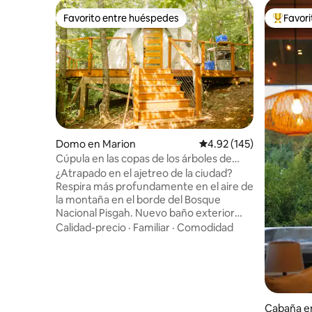
Favorito entre huéspedes
Favor
Favorito entre huéspedes
Favorito
Domo en Marion
Calificación promedio: 
4.92 (145)
Cúpula en las copas de los árboles de
abril • Vistas a Blue Ridge, cascada
¿Atrapado en el ajetreo de la ciudad?
Respira más profundamente en el aire de
la montaña en el borde del Bosque
Nacional Pisgah. Nuevo baño exterior
privado (2025). Camina por 3 pintorescos
Calidad-precio
·
Familiar
·
Comodidad
senderos con cascada cercanos o
tómate un café caliente desde tu cama
tamaño king con vistas a las Montañas
Negras. Ubíquense en el centro de
nuestra terraza elevada personalizada
con vistas al Bosque Nacional Pisgah.
Cabaña en