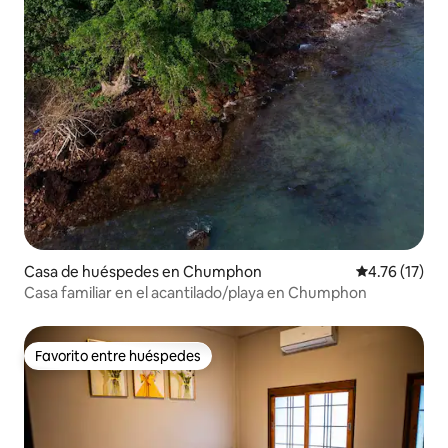
Casa de huéspedes en Chumphon
Calificación 
4.76 (17)
Casa familiar en el acantilado/playa en Chumphon
Favorito entre huéspedes
Favorito entre huéspedes