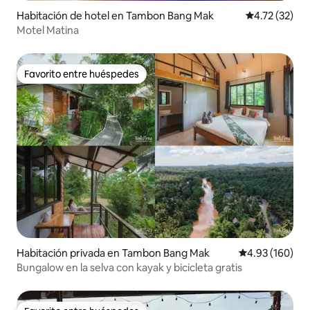
Habitación de hotel en Tambon Bang Mak
Calificación 
4.72 (32)
Motel Matina
Favorito entre huéspedes
Favorito entre huéspedes
Habitación privada en Tambon Bang Mak
Calificación pr
4.93 (160)
Bungalow en la selva con kayak y bicicleta gratis