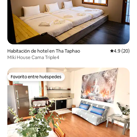
Habitación de hotel en Tha Taphao
Calificación
4.9 (20)
MIki House Cama Triple4
Favorito entre huéspedes
Favorito entre huéspedes