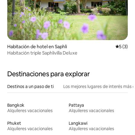
Habitación de hotel en Saphli
Calificac
5 (3)
Habitación triple Saphlivilla Deluxe
Destinaciones para explorar
Destinos a un paso de ti
Los mejores lugares de interés más 
Bangkok
Pattaya
Alquileres vacacionales
Alquileres vacacionales
Phuket
Langkawi
Alquileres vacacionales
Alquileres vacacionales