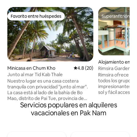
Favorito entre huéspedes
Superanfitrión
Favorito entre huéspedes
Superanfitrión
Alojamiento en Sap
Minicasa en Chum Kho
Calificación promedio: 4.8 de 
4.8 (20)
Rimsira Garden G
Junto al mar Tid Kab Thale
Rimsira ofrece 5 es
todos los grupos. 
Nuestro lugar es una casa costera
impresionantes vis
tranquila con privacidad "junto al mar".
sol y fácil acceso 
La casa está al lado de la bahía de Bo
minutos a pie) y 
Mao, distrito de Pai Tue, provincia de
Servicios populares en alquileres
(3 minutos en coc
Chumphon. ✈️ Por dónde está el
Convenientemente
aeropuerto de Chumphon 🚆 Cerca de la
vacacionales en Pak Nam
mercados locales, 
estación de tren de Patu A 🏫 10 minutos
C. Totalmente equ
de Lat Krabang Chumphon A 🏝️ 30
Android, aire acon
minutos de Thung Wua Sail Beach. 🍤
Netflix y artículos
Cerca de excelentes restaurantes junto