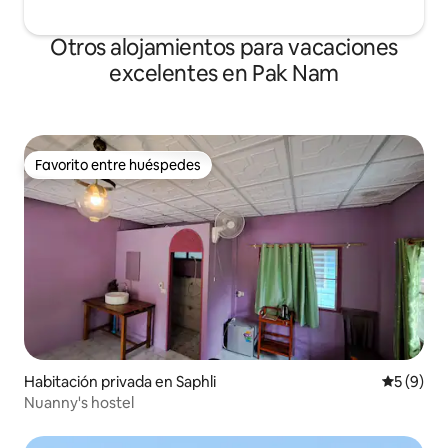
Otros alojamientos para vacaciones
excelentes en Pak Nam
Favorito entre huéspedes
Favorito entre huéspedes
Habitación privada en Saphli
Calificac
5 (9)
Nuanny's hostel