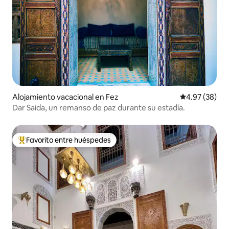
Alojamiento vacacional en Fez
Calificación p
4.97 (38)
Dar Saida, un remanso de paz durante su estadía.
Favorito entre huéspedes
Favorito entre huéspedes preferido