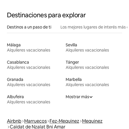
Destinaciones para explorar
Destinos a un paso de ti
Los mejores lugares de interés más 
Málaga
Sevilla
Alquileres vacacionales
Alquileres vacacionales
Casablanca
Tánger
Alquileres vacacionales
Alquileres vacacionales
Granada
Marbella
Alquileres vacacionales
Alquileres vacacionales
Albufeira
Mostrar más
Alquileres vacacionales
Airbnb
Marruecos
Fez-Mequinez
Mequinez
Caïdat de Nzalat Bni Amar