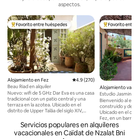
aspectos.
Favorito entre huéspedes
Favorito entre
Favorito entre huéspedes preferido
Favorito entre hu
Alojamiento en Fez
Calificación promedio: 4.9 de 5
4.9 (270)
Beau Riad en alquiler
Alojamiento vacac
Nuevo: wifi de 5 GHz Dar Eva es una casa
ez
Estudio Jasmine
tradicional con un patio central y una
Bienvenido al estu
terraza en la azotea. Ubicado en el
construido y deco
distrito de Upper Talâa del siglo XIV,
Ubicado en el cor
ofrece fácil acceso a los principales
Fez, en un barrio t
lugares de interés de la Medina, así como
Servicios populares en alquileres
lejos de los ruidos
a los mercados y restaurantes cercanos.
la ciudad nueva. Te daré la bienvenida en
vacacionales en Caïdat de Nzalat Bni
¡Este riad es ideal para un descanso
persona y te prop