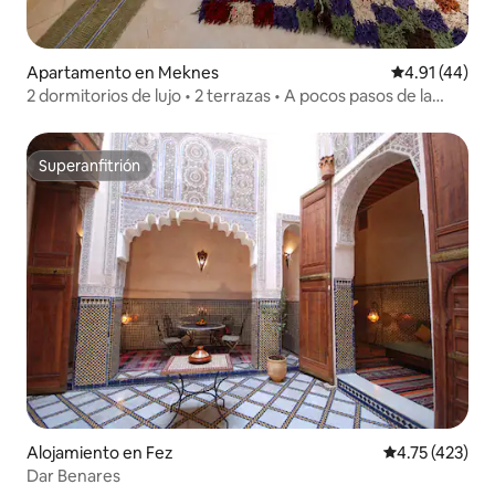
Apartamento en Meknes
Calificación 
4.91 (44)
2 dormitorios de lujo • 2 terrazas • A pocos pasos de la
estación
Superanfitrión
Superanfitrión
Alojamiento en Fez
Calificación p
4.75 (423)
Dar Benares