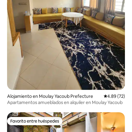
Alojamiento en Moulay Yacoub Prefecture
Calificación p
4.89 (72)
Apartamentos amueblados en alquiler en Moulay Yacoub
Favorito entre huéspedes
Favorito entre huéspedes