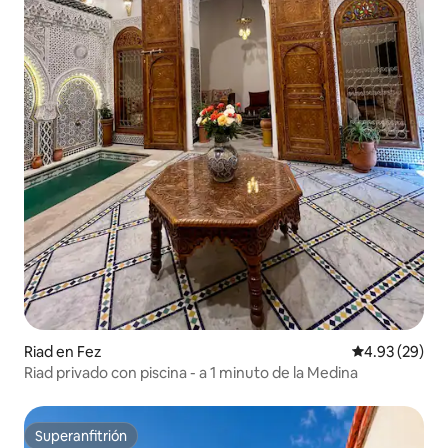
Riad en Fez
Calificación p
4.93 (29)
Riad privado con piscina - a 1 minuto de la Medina
Superanfitrión
Superanfitrión