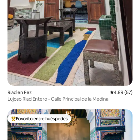
Riad en Fez
Calificación p
4.89 (57)
Lujoso Riad Entero - Calle Principal de la Medina
Favorito entre huéspedes
Favorito entre huéspedes preferido