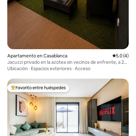
Apartamento en Casablanca
Calificació
5.0 (4)
Jacuzzi privado en la azotea sin vecinos de enfrente, a 2
minutos del mar.
Ubicación
·
Espacios exteriores
·
Acceso
Favorito entre huéspedes
Favorito entre huéspedes preferido