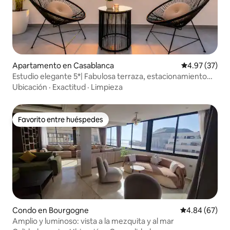
Apartamento en Casablanca
Calificación 
4.97 (37)
Estudio elegante 5*| Fabulosa terraza, estacionamiento
privado
Ubicación
·
Exactitud
·
Limpieza
Favorito entre huéspedes
Favorito entre huéspedes
Condo en Bourgogne
Calificación p
4.84 (67)
Amplio y luminoso: vista a la mezquita y al mar