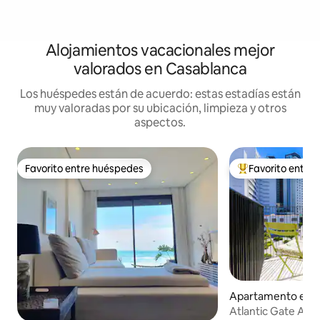
Alojamientos vacacionales mejor
valorados en Casablanca
Los huéspedes están de acuerdo: estas estadías están
muy valoradas por su ubicación, limpieza y otros
aspectos.
Favorito entre huéspedes
Favorito entre
Favorito entre huéspedes
Favorito entre hu
Apartamento en C
a
Atlantic Gate Apar