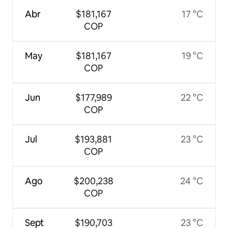
Abr
$181,167
17 °C
COP
May
$181,167
19 °C
COP
Jun
$177,989
22 °C
COP
Jul
$193,881
23 °C
COP
Ago
$200,238
24 °C
COP
Sept
$190,703
23 °C