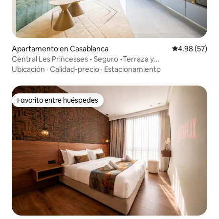
Apartamento en Casablanca
Calificación p
4.98 (57)
Central Les Princesses • Seguro •Terraza y
estacionamiento
Ubicación
·
Calidad-precio
·
Estacionamiento
Favorito entre huéspedes
Favorito entre huéspedes