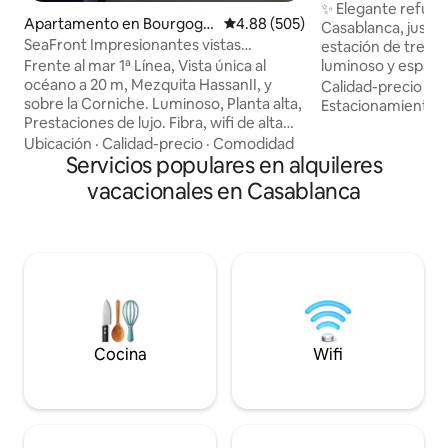
✨ Elegante refugi
Apartamento en Bourgogn
Calificación promedio: 4.88 de 5
4.88 (505)
Casablanca, justo 
e
SeaFront Impresionantes vistas
estación de tren d
CosyLuxury Apartamento central
luminoso y espac
Frente al mar 1ª Línea, Vista única al
83 m² ofrece toda
océano a 20 m, Mezquita HassanII, y
Calidad-precio
·
Ub
necesitas para una
sobre la Corniche. Luminoso, Planta alta,
Estacionamiento
puede alojar cóm
Prestaciones de lujo. Fibra, wifi de alta
personas. Cuenta 
velocidad. Paseo marítimo en la puerta
Ubicación
·
Calidad-precio
·
Comodidad
dormitorios con vis
del apartamento, así como restaurantes,
Servicios populares en alquileres
estilo cine en casa
cafeterías, panaderías y todos los
vacacionales en Casablanca
con vistas a la mez
servicios. Restaurantes, bares de moda a
cocina totalmente
menos de 5 minutos. Supermercado a 3
espacio de trabaj
minutos, estación Casa Voyageurs y
para momentos de 
puerto a 5 minutos. Medina, bazares a 5
fin de semana o u
minutos. RicksCafé, Squala a 3 minutos.
🌇🌿
Hipercéntrico,Tranvía. Aparcamiento
subterráneo gratuito. Posibilidad de
traslado de pago al aeropuerto
Cocina
Wifi