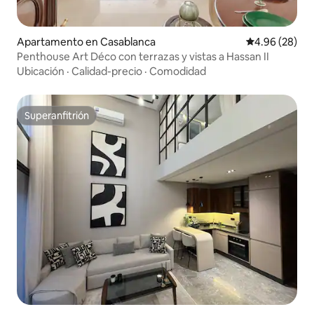
Apartamento en Casablanca
Calificación p
4.96 (28)
Penthouse Art Déco con terrazas y vistas a Hassan II
Ubicación
·
Calidad-precio
·
Comodidad
Superanfitrión
Superanfitrión