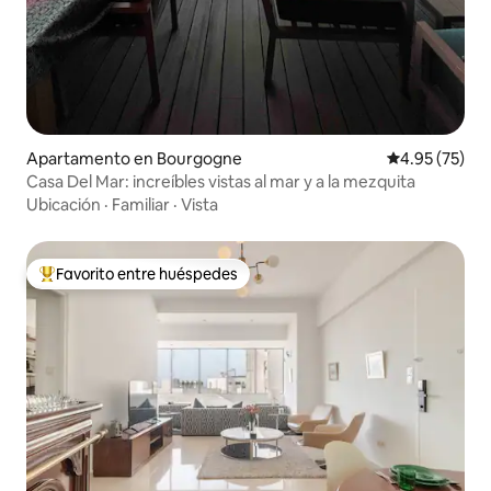
Apartamento en Bourgogne
Calificación 
4.95 (75)
Casa Del Mar: increíbles vistas al mar y a la mezquita
Ubicación
·
Familiar
·
Vista
Favorito entre huéspedes
Favorito entre huéspedes preferido