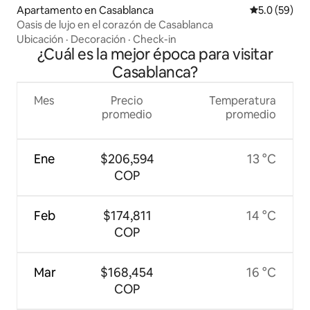
Apartamento en Casablanca
Calificación
5.0 (59)
Oasis de lujo en el corazón de Casablanca
Ubicación
·
Decoración
·
Check-in
¿Cuál es la mejor época para visitar
Casablanca?
Mes
Precio
Temperatura
promedio
promedio
Ene
$206,594
13 °C
COP
Feb
$174,811
14 °C
COP
Mar
$168,454
16 °C
COP