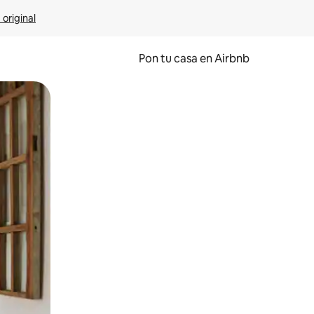
 original
Pon tu casa en Airbnb
o o desliza el dedo.