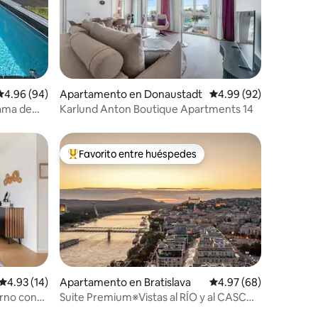
Calificación promedio: 4.96 de 5, 94 reseñas
4.96 (94)
Apartamento en Donaustadt
Calificación promedio:
4.99 (92)
 Cama de
Karlund Anton Boutique Apartments 14
Favorito entre huéspedes
Favorito entre huéspedes preferido
Calificación promedio: 4.93 de 5, 14 reseñas
4.93 (14)
Apartamento en Bratislava
Calificación promedio:
4.97 (68)
rno con
Suite Premium※Vistas al RÍO y al CASCO
rte
ANTIGUO※Estacionamiento GRATUITO