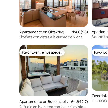
Apartame
Apartamento en Ottakring
Calificación promedio
4.8 (96)
3 dormito
Skyflats con vistas a la ciudad de Viena
mejor vis
Favorito entre huéspedes
Favorito
Favorito entre huéspedes
Favorito
Casa flota
THE ROOT:
Apartamento en Rudolfsheim
Calificación promedio:
4.94 (17)
-Fünfhaus
Refugio en la azotea con jacuzzi y vista