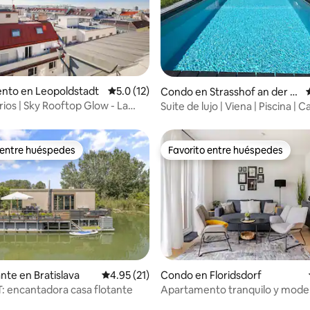
nto en Leopoldstadt
Calificación promedio: 5.0 de 5, 12 reseñas
5.0 (12)
: 4.8 de 5, 96 reseñas
Condo en Strasshof an der N
ordbahn
rios | Sky Rooftop Glow - La
Suite de lujo | Viena | Piscina |
ta de Viena
cine | Golf
 entre huéspedes
Favorito entre huéspedes
 entre huéspedes
Favorito entre huéspedes
nte en Bratislava
Calificación promedio: 4.95 de 5, 21 reseñas
4.95 (21)
Condo en Floridsdorf
 encantadora casa flotante
Apartamento tranquilo y mode
 4.94 de 5, 17 reseñas
excelente conexión de transpo