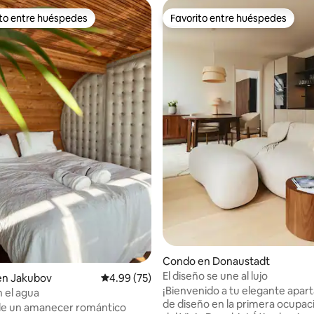
ito entre huéspedes
Favorito entre huéspedes
 entre huéspedes preferido
Favorito entre huéspedes
o: 5.0 de 5, 3 reseñas
Condo en Donaustadt
El diseño se une al lujo
en Jakubov
Calificación promedio: 4.99 de 5, 75 reseñas
4.99 (75)
¡Bienvenido a tu elegante apa
n el agua
de diseño en la primera ocupac
de un amanecer romántico