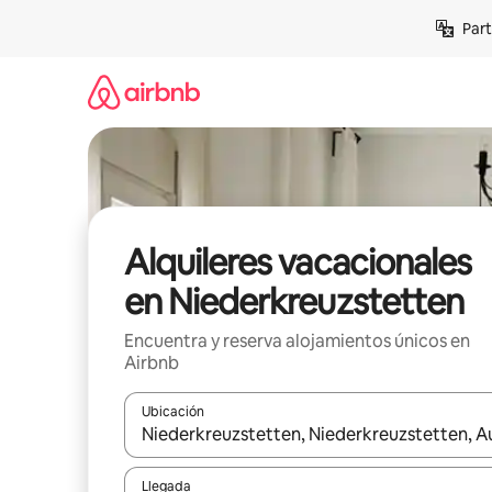
Omite
Part
el
contenido
Alquileres vacacionales
en Niederkreuzstetten
Encuentra y reserva alojamientos únicos en
Airbnb
Ubicación
Cuando los resultados estén disponibles, navega co
Llegada