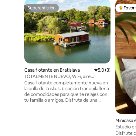
Superanfitrión
Favor
Superanfitrión
Favorito
Casa flotante en Bratislava
Calificación promedi
5.0 (3)
TOTALMENTE NUEVO, WiFi, aire
acondicionado, terraza, vista
Casa flotante completamente nueva en
panorámica, parrilla
la orilla de la isla. Ubicación tranquila llena
de comodidades para que te relajes con
tu familia o amigos. Disfruta de una
parrillada en la terraza, alimenta a los
patos, practica paddleboard o relájate en
la sala de estar con vista a la orilla del río. -
Minicasa 
100 m2 - cocina totalmente equipada
Estudio e
(Expresso Tchibo, lavavajillas,
Disfrute 
refrigerador...) - wifi rápido y gratuito -