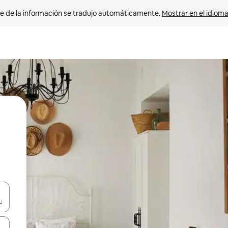
e de la información se tradujo automáticamente. 
Mostrar en el idioma
n las teclas de flecha hacia arriba y hacia abajo o explora con el tact