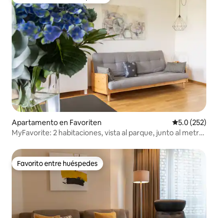
Favorito entre huéspedes preferido
Apartamento en Favoriten
Calificación 
5.0 (252)
MyFavorite: 2 habitaciones, vista al parque, junto al metro,
aire acondicionado
Favorito entre huéspedes
Favorito entre huéspedes