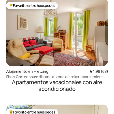
Favorito entre huéspedes
Favorito entre huéspedes preferido
Alojamiento en Hietzing
Calificación p
4.98 (63)
Sissis Gartenhaus: distancia-zona de relax-aparcamiento
Apartamentos vacacionales con aire
techado
acondicionado
Favorito entre huéspedes