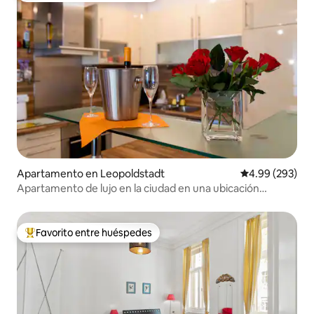
Apartamento en Leopoldstadt
Calificación pr
4.99 (293)
Apartamento de lujo en la ciudad en una ubicación
privilegiada con garaje
Favorito entre huéspedes
Favorito entre huéspedes preferido