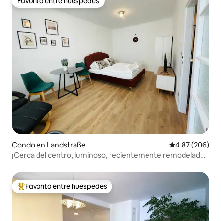
Favorito entre huéspedes
Favorito entre huéspedes
Condo en Landstraße
Calificación pr
4.87 (206)
¡Cerca del centro, luminoso, recientemente remodelado!
(LÖW)
Favorito entre huéspedes
Favorito entre huéspedes preferido