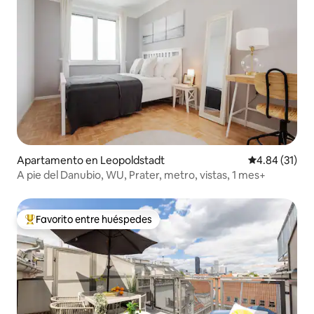
Apartamento en Leopoldstadt
Calificación 
4.84 (31)
A pie del Danubio, WU, Prater, metro, vistas, 1 mes+
Favorito entre huéspedes
Favorito entre huéspedes preferido