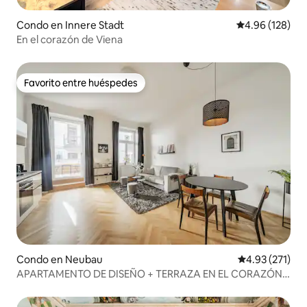
Condo en Innere Stadt
Calificación pr
4.96 (128)
En el corazón de Viena
Favorito entre huéspedes
Favorito entre huéspedes
Condo en Neubau
Calificación p
4.93 (271)
APARTAMENTO DE DISEÑO + TERRAZA EN EL CORAZÓN
DE VIENA