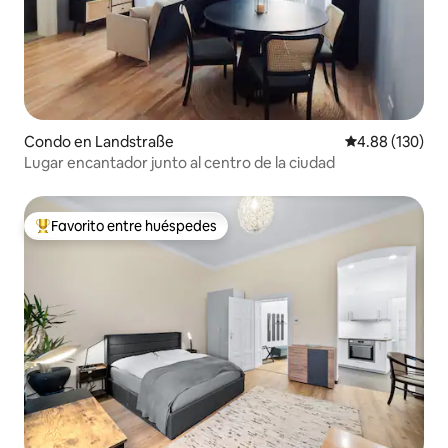
Condo en Landstraße
Calificación pr
4.88 (130)
Lugar encantador junto al centro de la ciudad
Favorito entre huéspedes
Favorito entre huéspedes preferido