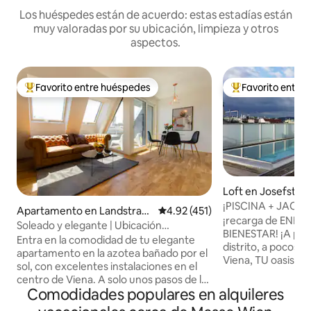
Los huéspedes están de acuerdo: estas estadías están
muy valoradas por su ubicación, limpieza y otros
aspectos.
Favorito entre huéspedes
Favorito entre
Favorito entre huéspedes preferido
Favorito entre hu
Loft en Josefstad
¡PISCINA + JACU
Apartamento en Landstraß
Calificación promedio: 4.92 de 5
4.92 (451)
+ SAUNA! Solo para
¡recarga de ENER
e
Soleado y elegante | Ubicación
BIENESTAR! ¡A parti
privilegiada, cama tamaño king y balcón
Entra en la comodidad de tu elegante
distrito, a pocos 
apartamento en la azotea bañado por el
Viena, TU oasis de 
sol, con excelentes instalaciones en el
perfecto, especi
centro de Viena. A solo unos pasos de la
oficina en casa++.
Comodidades populares en alquileres
vibrante Radetzkyplatz y del río Danubio,
terraza privada en
el apartamento promete un refugio