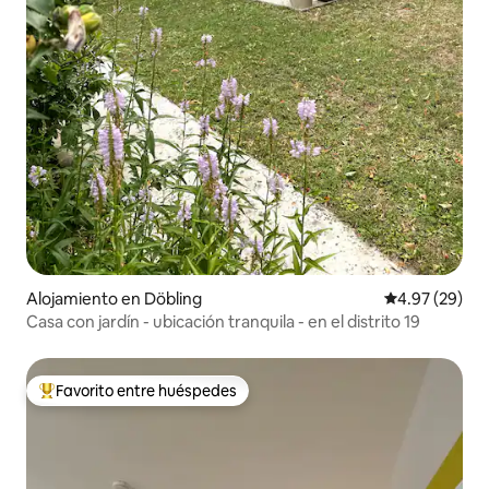
Alojamiento en Döbling
Calificación p
4.97 (29)
Casa con jardín - ubicación tranquila - en el distrito 19
Favorito entre huéspedes
Favorito entre huéspedes preferido