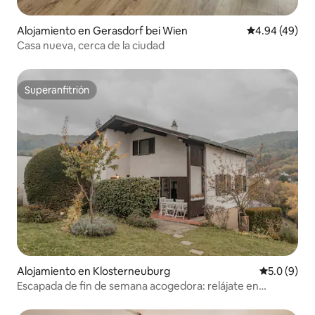
Alojamiento en Gerasdorf bei Wien
Calificación p
4.94 (49)
Casa nueva, cerca de la ciudad
Superanfitrión
Superanfitrión
Alojamiento en Klosterneuburg
Calificació
5.0 (9)
Escapada de fin de semana acogedora: relájate en
Kritzendorf + patio