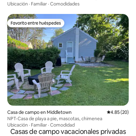
Ubicación
·
Familiar
·
Comodidades
Favorito entre huéspedes
Favorito entre huéspedes
Casa de campo en Middletown
Calificación p
4.85 (20)
NPT-Casa de playa a pie, mascotas, chimenea
Ubicación
·
Familiar
·
Comodidad
Casas de campo vacacionales privadas