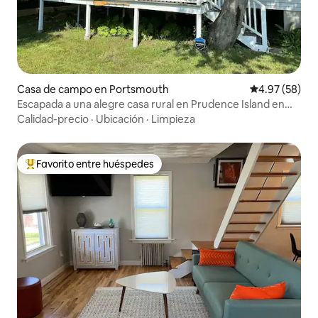
Casa de campo en Portsmouth
Calificación p
4.97 (58)
Escapada a una alegre casa rural en Prudence Island en
ferry
Calidad-precio
·
Ubicación
·
Limpieza
Favorito entre huéspedes
Favorito entre huéspedes preferido