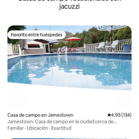
jacuzzi
Favorito entre huéspedes
Favorito entre huéspedes
Casa de campo en Jamestown
Calificación p
4.93 (134)
Jamestown: Casa de campo en la ciudad cerca de
Newport 2/9-5/9 ABIERTA
Familiar
·
Ubicación
·
Exactitud