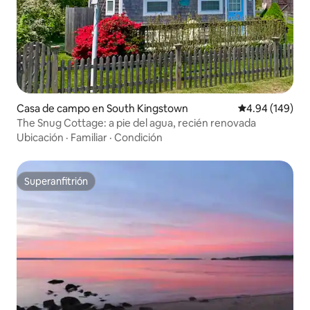
Casa de campo en South Kingstown
Calificación pr
4.94 (149)
The Snug Cottage: a pie del agua, recién renovada
Ubicación
·
Familiar
·
Condición
Superanfitrión
Superanfitrión