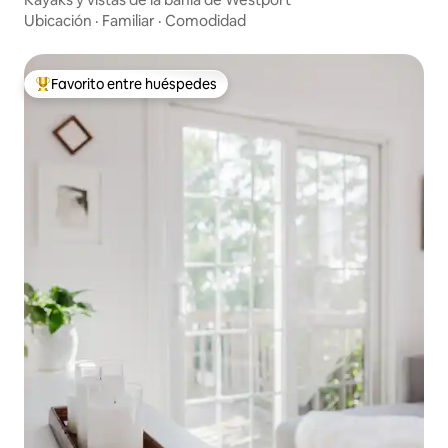
Ubicación
·
Familiar
·
Comodidad
Favorito entre huéspedes
Favorito entre huéspedes preferido