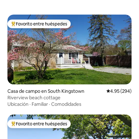
Favorito entre huéspedes
Favorito entre huéspedes preferido
Casa de campo en South Kingstown
Calificación pr
4.95 (294)
Riverview beach cottage
Ubicación
·
Familiar
·
Comodidades
Favorito entre huéspedes
Favorito entre huéspedes preferido