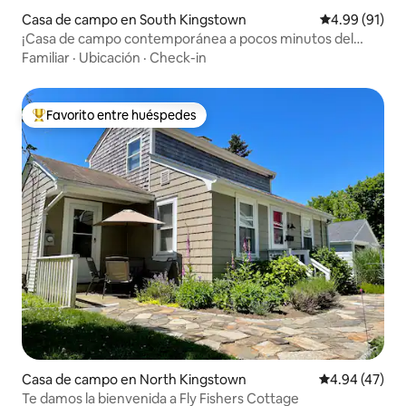
Casa de campo en South Kingstown
Calificación 
4.99 (91)
¡Casa de campo contemporánea a pocos minutos del
corazón de la ciudad!
Familiar
·
Ubicación
·
Check-in
Favorito entre huéspedes
Favorito entre huéspedes preferido
Casa de campo en North Kingstown
Calificación 
4.94 (47)
Te damos la bienvenida a Fly Fishers Cottage