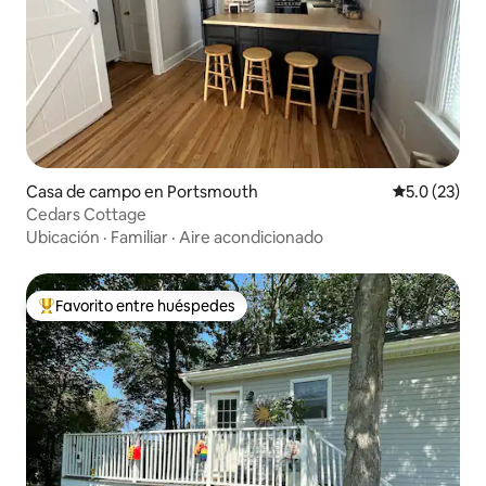
Casa de campo en Portsmouth
Calificación
5.0 (23)
Cedars Cottage
Ubicación
·
Familiar
·
Aire acondicionado
Favorito entre huéspedes
Favorito entre huéspedes preferido