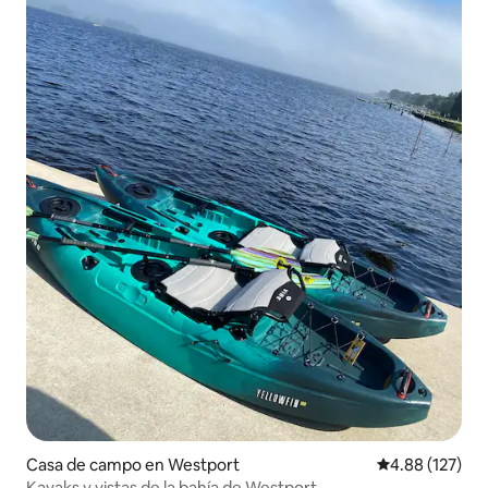
Casa de campo en Westport
Calificación p
4.88 (127)
Kayaks y vistas de la bahía de Westport