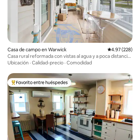
Casa de campo en Warwick
Calificación pr
4.97 (228)
Casa rural reformada con vistas al agua y a poca distancia
a pie de la playa
Ubicación
·
Calidad-precio
·
Comodidad
Favorito entre huéspedes
Favorito entre huéspedes preferido