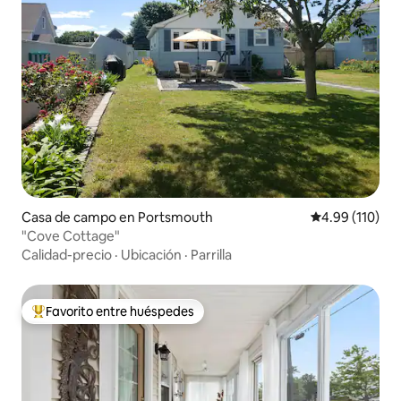
Casa de campo en Portsmouth
Calificación p
4.99 (110)
"Cove Cottage"
Calidad-precio
·
Ubicación
·
Parrilla
Favorito entre huéspedes
Favorito entre huéspedes preferido