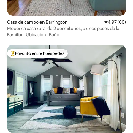
Casa de campo en Barrington
Calificación p
4.97 (60)
Moderna casa rural de 2 dormitorios, a unos pasos de la
playa
Familiar
·
Ubicación
·
Baño
Favorito entre huéspedes
Favorito entre huéspedes preferido