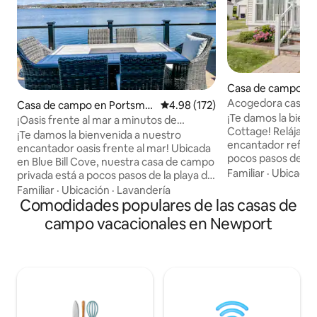
Casa de campo e
th
Acogedora casa d
Casa de campo en Portsmo
Calificación promedio: 4.98 de 5
4.98 (172)
Newport y Bristol. 
¡Te damos la bien
uth
¡Oasis frente al mar a minutos de
Cottage! Relájate
Newport con jacuzzi!
¡Te damos la bienvenida a nuestro
encantador refugio
encantador oasis frente al mar! Ubicada
pocos pasos de la 
en Blue Bill Cove, nuestra casa de campo
Esta casa de campo
Familiar
·
Ubicació
privada está a pocos pasos de la playa de
cuenta con un dis
Island Park, restaurantes y atracciones
Familiar
·
Ubicación
·
Lavandería
cocina bien equip
locales. Pasea por Park Ave para
Comodidades populares de las casas de
las familias o amig
disfrutar de un helado y hamburguesas
campo vacacionales en Newport
Explora la impresi
en Schultzy's o de un rollo de langosta en
Newport y Bristol 
Flo's Clam Shack (de temporada)
comodidades de l
mientras contemplas las vistas al mar.
como vistas al agu
Dirígete a Bristol o Newport, relájate en
trasero privado. 
uno de los viñedos y cervecerías locales
cerca de playas, viñedos, cervecerías,
o disfruta de un día en el campo de golf.
tiendas, campos de
Nuestra casa de campo también está