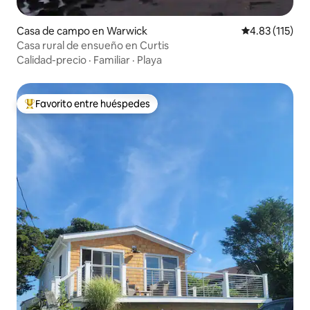
Casa de campo en Warwick
Calificación p
4.83 (115)
Casa rural de ensueño en Curtis
Calidad-precio
·
Familiar
·
Playa
Favorito entre huéspedes
Favorito entre huéspedes preferido