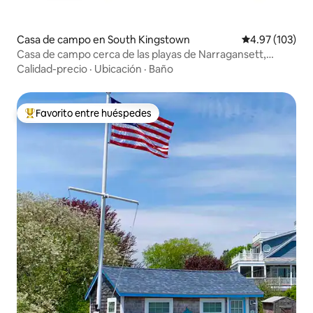
Casa de campo en South Kingstown
Calificación p
4.97 (103)
Casa de campo cerca de las playas de Narragansett,
paseos en bote y URI
Calidad-precio
·
Ubicación
·
Baño
Favorito entre huéspedes
Favorito entre huéspedes preferido