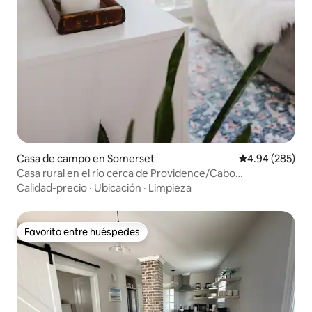
Casa de campo en Somerset
Calificación pr
4.94 (285)
Casa rural en el río cerca de Providence/Cabo
Cod/Newport
Calidad-precio
·
Ubicación
·
Limpieza
Favorito entre huéspedes
Favorito entre huéspedes