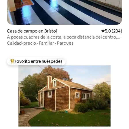
Casa de campo en Brístol
Calificación p
5.0 (204)
A pocas cuadras de la costa, a poca distancia del centro,
RWU
Calidad-precio
·
Familiar
·
Parques
Favorito entre huéspedes
Favorito entre huéspedes preferido