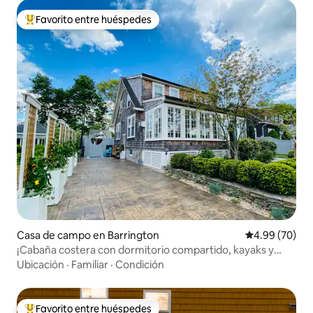
Favorito entre huéspedes
Favorito entre huéspedes preferido
Casa de campo en Barrington
Calificación p
4.99 (70)
¡Cabaña costera con dormitorio compartido, kayaks y
jacuzzi!
Ubicación
·
Familiar
·
Condición
Favorito entre huéspedes