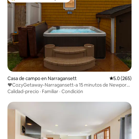
Favorito entre huéspedes preferido
Casa de campo en Narragansett
Calificación 
5.0 (265)
♥CozyGetaway-Narragansett-a 15 minutos de Newport-
Bañera de hidromasaje♛
Calidad-precio
·
Familiar
·
Condición