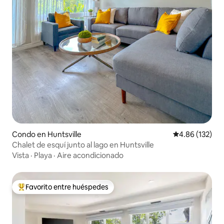
Condo en Huntsville
Calificación p
4.86 (132)
Chalet de esquí junto al lago en Huntsville
Vista
·
Playa
·
Aire acondicionado
Favorito entre huéspedes
Favorito entre huéspedes preferido