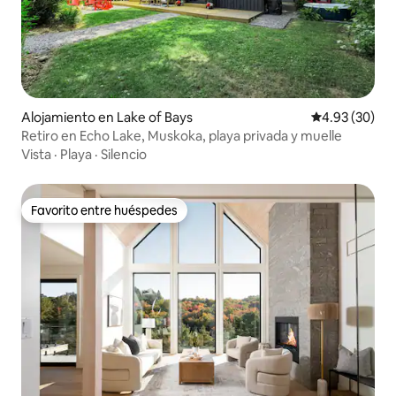
Alojamiento en Lake of Bays
Calificación p
4.93 (30)
Retiro en Echo Lake, Muskoka, playa privada y muelle
Vista
·
Playa
·
Silencio
Favorito entre huéspedes
Favorito entre huéspedes