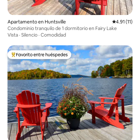
Apartamento en Huntsville
Calificación 
4.91 (11)
Condominio tranquilo de 1 dormitorio en Fairy Lake
Vista
·
Silencio
·
Comodidad
Favorito entre huéspedes
Favorito entre huéspedes preferido