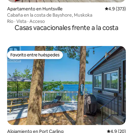
Apartamento en Huntsville
Calificación 
4.9 (373)
Cabaña en la costa de Bayshore, Muskoka
Río
·
Vista
·
Acceso
Casas vacacionales frente a la costa
Favorito entre huéspedes
Favorito entre huéspedes
Alojamiento en Port Carling
Calificación
4.9 (20)