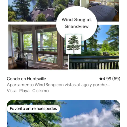
Condo en Huntsville
Calificación p
4.99 (69)
Apartamento Wind Song con vistas al lago y porche
envolvente
Vista
·
Playa
·
Ciclismo
Favorito entre huéspedes
Favorito entre huéspedes