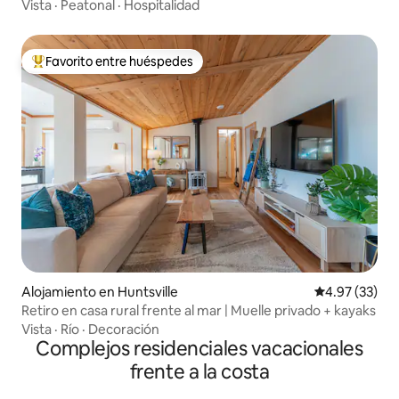
Vista
·
Peatonal
·
Hospitalidad
Favorito entre huéspedes
Favorito entre huéspedes preferido
Alojamiento en Huntsville
Calificación 
4.97 (33)
Retiro en casa rural frente al mar | Muelle privado + kayaks
Vista
·
Río
·
Decoración
Complejos residenciales vacacionales
frente a la costa