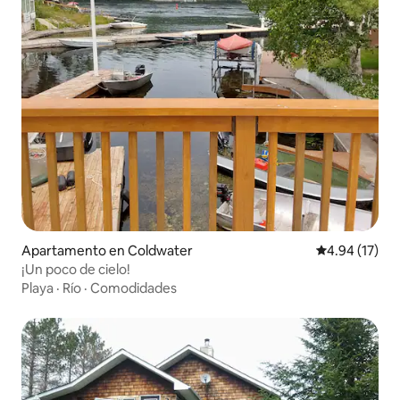
Apartamento en Coldwater
Calificación 
4.94 (17)
¡Un poco de cielo!
Playa
·
Río
·
Comodidades