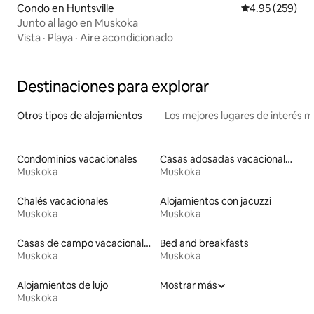
Condo en Huntsville
Calificación pr
4.95 (259)
Junto al lago en Muskoka
Vista
·
Playa
·
Aire acondicionado
Destinaciones para explorar
Otros tipos de alojamientos
Los mejores lugares de interés 
Condominios vacacionales
Casas adosadas vacacionales
Muskoka
Muskoka
Chalés vacacionales
Alojamientos con jacuzzi
Muskoka
Muskoka
Casas de campo vacacionales
Bed and breakfasts
Muskoka
Muskoka
Alojamientos de lujo
Mostrar más
Muskoka