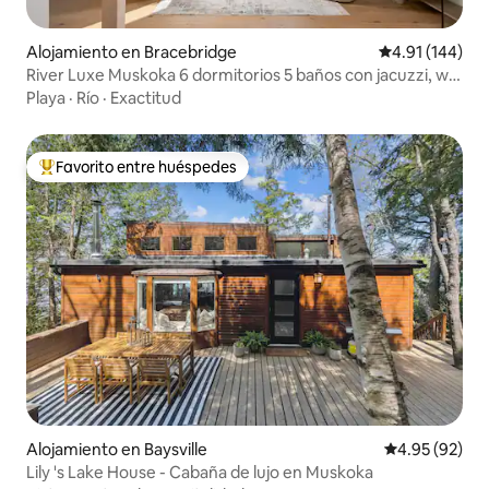
Alojamiento en Bracebridge
Calificación p
4.91 (144)
River Luxe Muskoka 6 dormitorios 5 baños con jacuzzi, wifi
200mb+
Playa
·
Río
·
Exactitud
Favorito entre huéspedes
Favorito entre huéspedes preferido
Alojamiento en Baysville
Calificación p
4.95 (92)
Lily 's Lake House - Cabaña de lujo en Muskoka