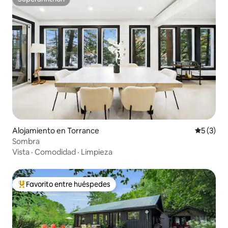
Superanfitrión
Alojamiento en Torrance
Calificac
5 (3)
Sombra
Vista
·
Comodidad
·
Limpieza
Favorito entre huéspedes
Favorito entre huéspedes preferido