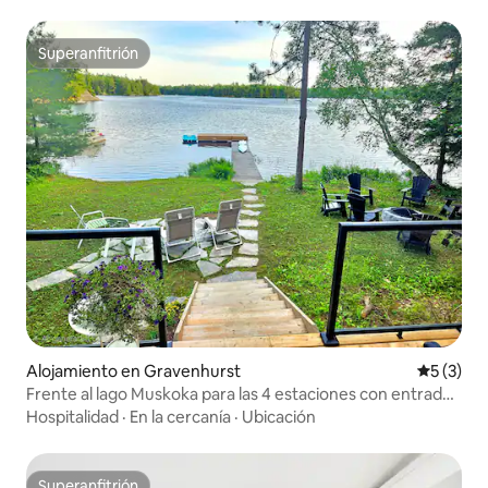
Superanfitrión
Superanfitrión
Alojamiento en Gravenhurst
Calificac
5 (3)
Frente al lago Muskoka para las 4 estaciones con entrada
de arena
Hospitalidad
·
En la cercanía
·
Ubicación
Superanfitrión