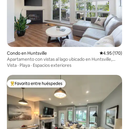
Condo en Huntsville
Calificación p
4.95 (170)
Apartamento con vistas al lago ubicado en Huntsville,
Ontario
Vista
·
Playa
·
Espacios exteriores
Favorito entre huéspedes
Favorito entre huéspedes preferido