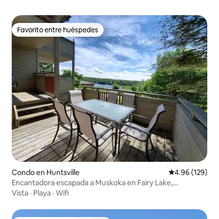
Favorito entre huéspedes
Favorito entre huéspedes
Condo en Huntsville
Calificación pr
4.96 (129)
Encantadora escapada a Muskoka en Fairy Lake,
Huntsville
Vista
·
Playa
·
Wifi