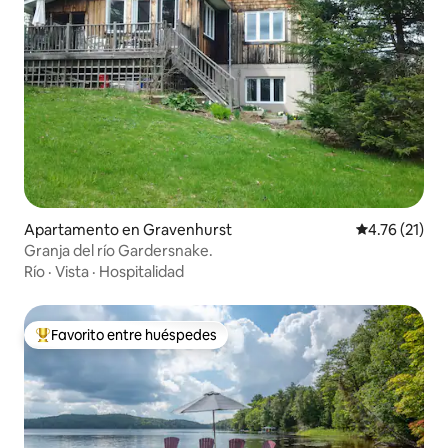
Apartamento en Gravenhurst
Calificación 
4.76 (21)
Granja del río Gardersnake.
Río
·
Vista
·
Hospitalidad
Favorito entre huéspedes
Favorito entre huéspedes preferido