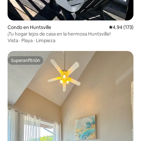
Condo en Huntsville
Calificación p
4.94 (173)
¡Tu hogar lejos de casa en la hermosa Huntsville!
Vista
·
Playa
·
Limpieza
Superanfitrión
Superanfitrión