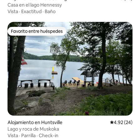
Casa en el lago Hennessy
Vista
·
Exactitud
·
Baño
Favorito entre huéspedes
Favorito entre huéspedes
Alojamiento en Huntsville
Calificación p
4.92 (24)
Lago y roca de Muskoka
Vista
·
Parrilla
·
Check-in