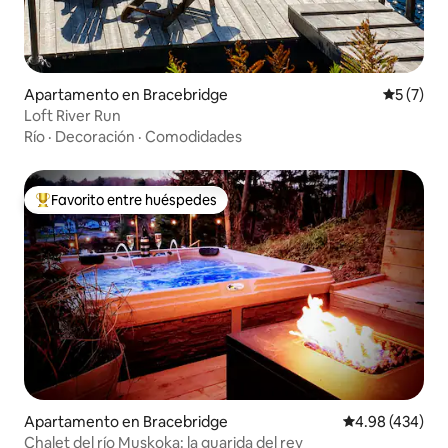
Apartamento en Bracebridge
Calificac
5 (7)
Loft River Run
Río
·
Decoración
·
Comodidades
Favorito entre huéspedes
Favorito entre huéspedes preferido
Apartamento en Bracebridge
Calificación pr
4.98 (434)
Chalet del río Muskoka: la guarida del rey