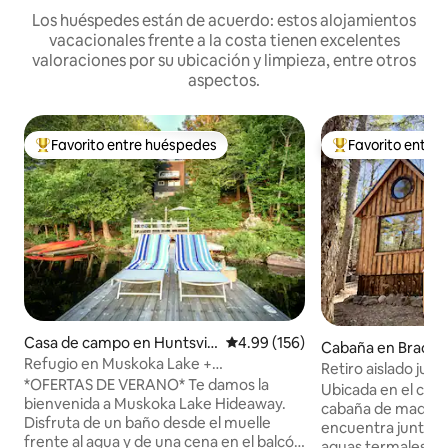
Los huéspedes están de acuerdo: estos alojamientos
vacacionales frente a la costa tienen excelentes
valoraciones por su ubicación y limpieza, entre otros
aspectos.
Favorito entre huéspedes
Favorito entre
Favorito entre huéspedes preferido
Favorito entre hu
Casa de campo en Huntsvill
Calificación promedio: 4.99 de 5
4.99 (156)
Cabaña en Braceb
e
Refugio en Muskoka Lake +
Retiro aislado junto
JACUZZI/Frente al agua/Fogatas
*OFERTAS DE VERANO* Te damos la
Hideaway
Ubicada en el cor
bienvenida a Muskoka Lake Hideaway.
cabaña de madera
Disfruta de un baño desde el muelle
encuentra junto a
frente al agua y de una cena en el balcón
aguas termales, r