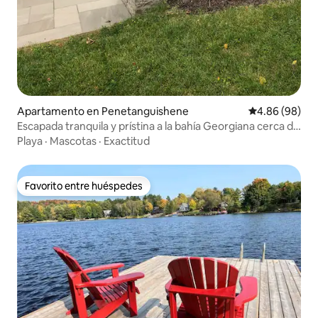
Apartamento en Penetanguishene
Calificación p
4.86 (98)
Escapada tranquila y prístina a la bahía Georgiana cerca de
senderos
Playa
·
Mascotas
·
Exactitud
Favorito entre huéspedes
Favorito entre huéspedes