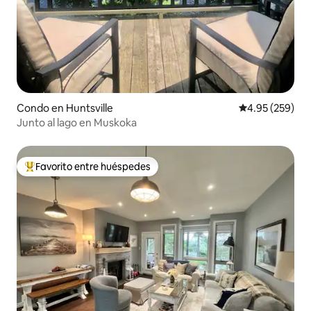
Condo en Huntsville
Calificación pr
4.95 (259)
Junto al lago en Muskoka
Favorito entre huéspedes
Favorito entre huéspedes preferido