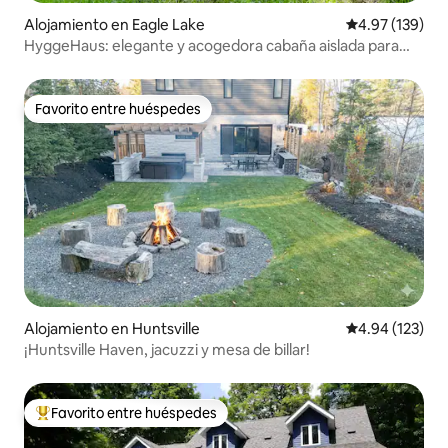
Alojamiento en Eagle Lake
Calificación p
4.97 (139)
HyggeHaus: elegante y acogedora cabaña aislada para
después de esquiar
Favorito entre huéspedes
Favorito entre huéspedes
Alojamiento en Huntsville
Calificación p
4.94 (123)
¡Huntsville Haven, jacuzzi y mesa de billar!
Favorito entre huéspedes
Favorito entre huéspedes preferido