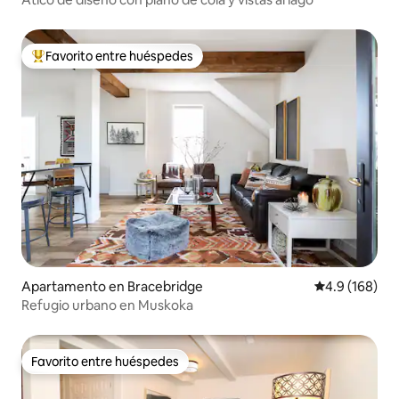
Favorito entre huéspedes
Favorito entre huéspedes preferido
Apartamento en Bracebridge
Calificación 
4.9 (168)
Refugio urbano en Muskoka
Favorito entre huéspedes
Favorito entre huéspedes