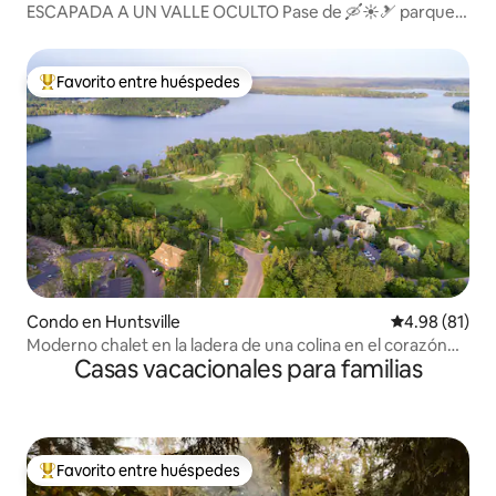
ESCAPADA A UN VALLE OCULTO Pase de 🛶☀️🎿 parque
incluido
Favorito entre huéspedes
Favorito entre huéspedes preferido
Condo en Huntsville
Calificación 
4.98 (81)
Moderno chalet en la ladera de una colina en el corazón
Casas vacacionales para familias
de Muskoka
Favorito entre huéspedes
Favorito entre huéspedes preferido