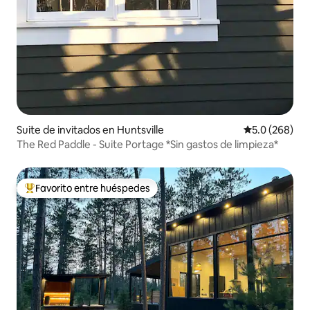
Suite de invitados en Huntsville
Calificación p
5.0 (268)
The Red Paddle - Suite Portage *Sin gastos de limpieza*
Favorito entre huéspedes
Favorito entre huéspedes preferido