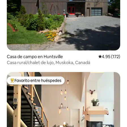
Casa de campo en Huntsville
Calificación p
4.95 (172)
Casa rural/chalet de lujo, Muskoka, Canadá
Favorito entre huéspedes
Favorito entre huéspedes preferido