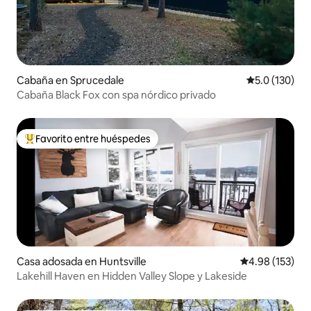
Cabaña en Sprucedale
Calificación 
5.0 (130)
Cabaña Black Fox con spa nórdico privado
Favorito entre huéspedes
Favorito entre huéspedes preferido
Casa adosada en Huntsville
Calificación p
4.98 (153)
Lakehill Haven en Hidden Valley Slope y Lakeside