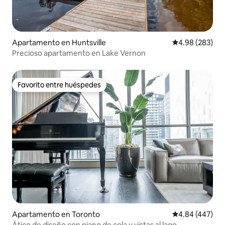
Apartamento en Huntsville
Calificación pr
4.98 (283)
Precioso apartamento en Lake Vernon
Favorito entre huéspedes
Favorito entre huéspedes
Apartamento en Toronto
Calificación pr
4.84 (447)
Ático de diseño con piano de cola y vistas al lago