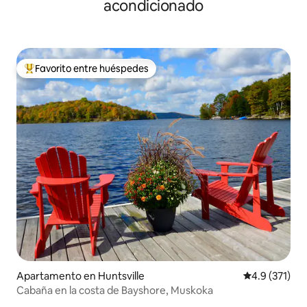
acondicionado
Favorito entre huéspedes
Favorito entre huéspedes preferido
Apartamento en Huntsville
Calificación 
4.9 (371)
Cabaña en la costa de Bayshore, Muskoka