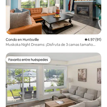
Condo en Huntsville
Calificación 
4.97 (91)
Muskoka Night Dreams: ¡Disfruta de 3 camas tamaño
king!
Favorito entre huéspedes
Favorito entre huéspedes