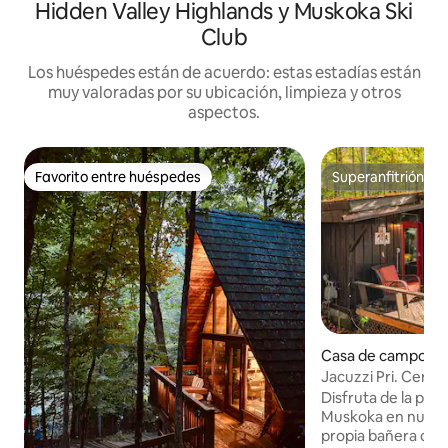
Hidden Valley Highlands y Muskoka Ski
Club
Los huéspedes están de acuerdo: estas estadías están
muy valoradas por su ubicación, limpieza y otros
aspectos.
Favorito entre huéspedes
Superanfitrión
Favorito entre huéspedes
Superanfitrión
Casa de campo en 
e
Jacuzzi Pri. Cerca
Muskoka para 2
Disfruta de la pri
Muskoka en nuest
propia bañera de 