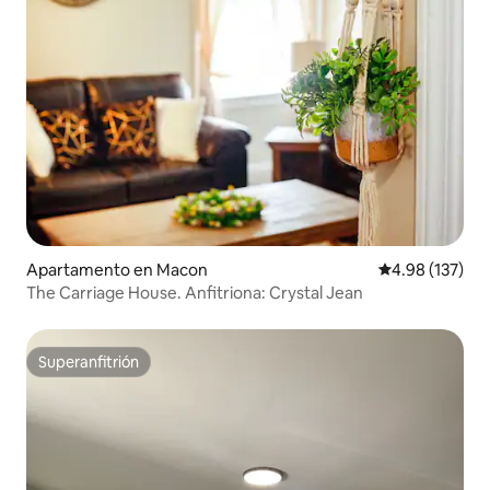
Apartamento en Macon
Calificación p
4.98 (137)
The Carriage House. Anfitriona: Crystal Jean
Superanfitrión
Superanfitrión