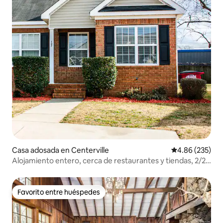
Casa adosada en Centerville
Calificación pr
4.86 (235)
Alojamiento entero, cerca de restaurantes y tiendas, 2/2
camas tamaño king
Favorito entre huéspedes
Favorito entre huéspedes