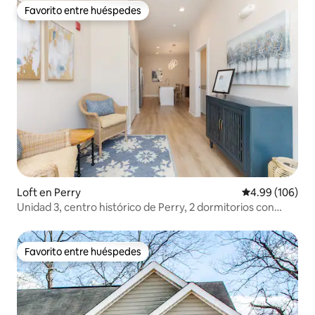
Favorito entre huéspedes
Favorito entre huéspedes
Loft en Perry
Calificación pr
4.99 (106)
Unidad 3, centro histórico de Perry, 2 dormitorios con
balcón.
Favorito entre huéspedes
Favorito entre huéspedes