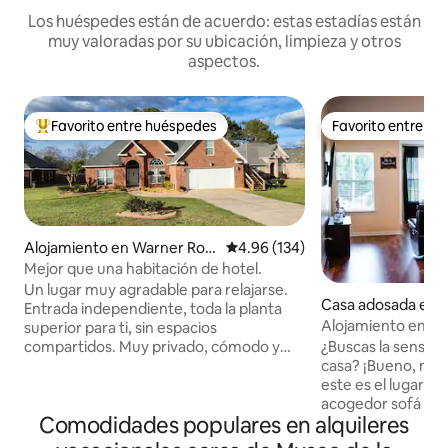
Los huéspedes están de acuerdo: estas estadías están
muy valoradas por su ubicación, limpieza y otros
aspectos.
Favorito entre huéspedes
Favorito entre h
Favorito entre huéspedes preferido
Favorito entre h
Alojamiento en Warner Robi
Calificación promedio: 4.96 de 5
4.96 (134)
ns
Mejor que una habitación de hotel.
Un lugar muy agradable para relajarse.
Casa adosada en C
Entrada independiente, toda la planta
Alojamiento enter
superior para ti, sin espacios
restaurantes y ti
compartidos. Muy privado, cómodo y
¿Buscas la sensaci
queen
asequible. Tu propia terraza privada.
casa? ¡Bueno, no
Dormitorio grande con baño grande.
este es el lugar! Si
Mejor que una habitación de hotel o una
acogedor sofá y de
Comodidades populares en alquileres
habitación privada, con comodidades
pantalla plana. ¿T
mejoradas: microondas de tamaño
entre varias cade