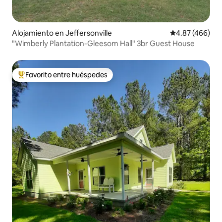
Alojamiento en Jeffersonville
Calificación pr
4.87 (466)
"Wimberly Plantation-Gleesom Hall" 3br Guest House
Favorito entre huéspedes
Favorito entre huéspedes preferido