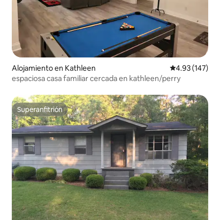
Alojamiento en Kathleen
Calificación p
4.93 (147)
espaciosa casa familiar cercada en kathleen/perry
Superanfitrión
Superanfitrión