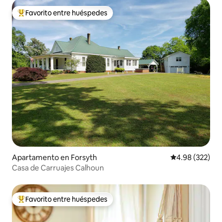
Favorito entre huéspedes
Favorito entre huéspedes preferido
Apartamento en Forsyth
Calificación pr
4.98 (322)
Casa de Carruajes Calhoun
Favorito entre huéspedes
Favorito entre huéspedes preferido