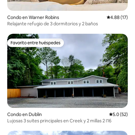
Condo en Warner Robins
Calificación 
4.88 (17)
Relajante refugio de 3 dormitorios y 2 baños
Favorito entre huéspedes
Favorito entre huéspedes
Condo en Dublin
Calificación
5.0 (52)
Lujosas 3 suites principales en Creek y 2 millas 2 I16