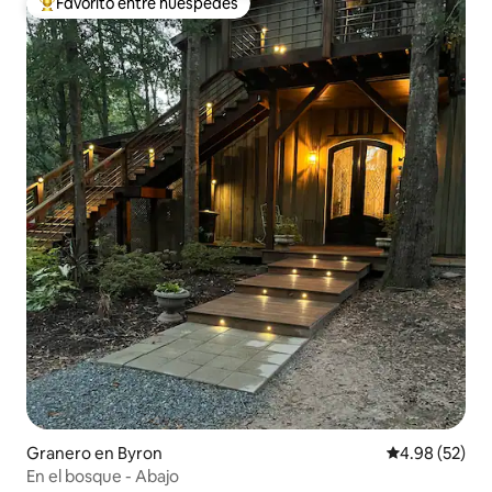
Favorito entre huéspedes
Favorito entre huéspedes preferido
Granero en Byron
Calificación p
4.98 (52)
En el bosque - Abajo