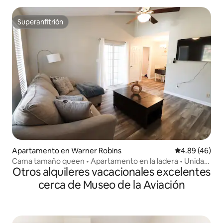
Superanfitrión
Superanfitrión
Apartamento en Warner Robins
Calificación p
4.89 (46)
Cama tamaño queen • Apartamento en la ladera • Unidad
Otros alquileres vacacionales excelentes
A
cerca de Museo de la Aviación