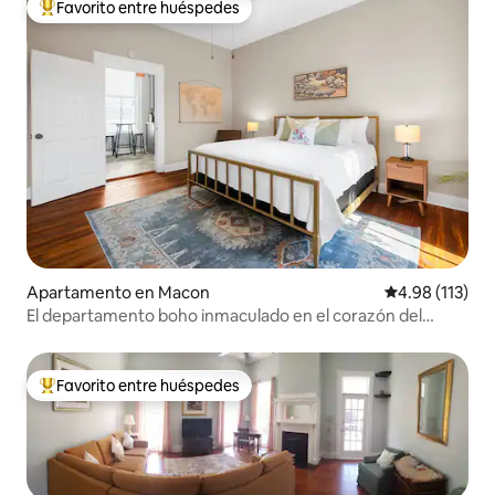
Favorito entre huéspedes
Favorito entre huéspedes preferido
Apartamento en Macon
Calificación p
4.98 (113)
El departamento boho inmaculado en el corazón del
centro de Macon
Favorito entre huéspedes
Favorito entre huéspedes preferido