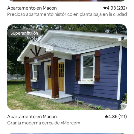
Apartamento en Macon
Calificación pr
4.93 (232)
Precioso apartamento histórico en planta baja en la ciudad
Superanfitrión
Superanfitrión
Apartamento en Macon
Calificación p
4.86 (111)
Granja moderna cerca de «Mercer»