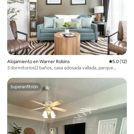
Alojamiento en Warner Robins
Calificación
5.0 (12)
3 dormitorios|2 baños, casa adosada vallada, parque
infantil para mascotas cerca de ARB
Superanfitrión
Superanfitrión