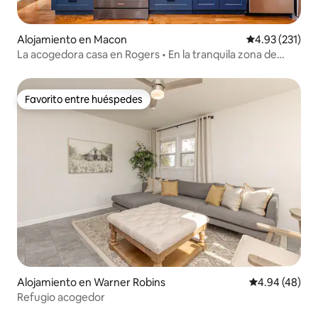
Alojamiento en Macon
Calificación p
4.93 (231)
La acogedora casa en Rogers • En la tranquila zona de
Ingleside
Favorito entre huéspedes
Favorito entre huéspedes
Alojamiento en Warner Robins
Calificación p
4.94 (48)
Refugio acogedor