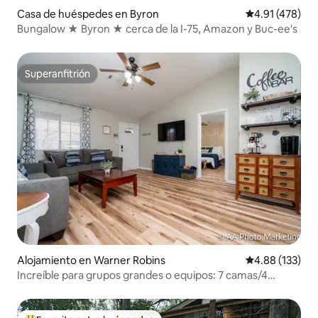
Casa de huéspedes en Byron
Calificación p
4.91 (478)
Bungalow ★ Byron ★ cerca de la I-75, Amazon y Buc-ee's
Superanfitrión
Superanfitrión
Alojamiento en Warner Robins
Calificación p
4.88 (133)
Increíble para grupos grandes o equipos: 7 camas/4
dormitorios