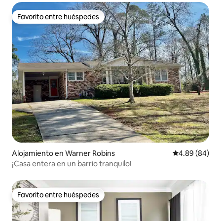
Favorito entre huéspedes
Favorito entre huéspedes
Alojamiento en Warner Robins
Calificación p
4.89 (84)
¡Casa entera en un barrio tranquilo!
Favorito entre huéspedes
Favorito entre huéspedes