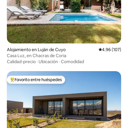
Alojamiento en Luján de Cuyo
Calificación pr
4.96 (107)
Casa Luz, en Chacras de Coria
Calidad-precio
·
Ubicación
·
Comodidad
Favorito entre huéspedes
Favorito entre huéspedes preferido