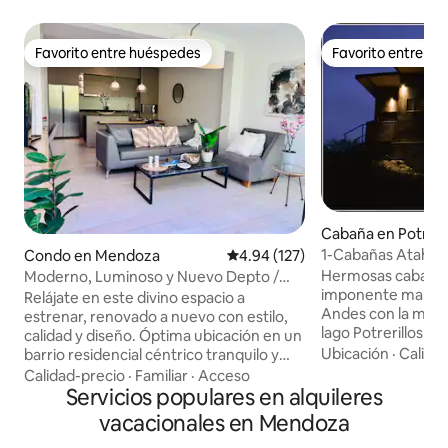
Favorito entre huéspedes
Favorito entre h
Favorito entre huéspedes
Favorito entre h
Cabaña en Potreril
1-Cabañas Atahualp
Condo en Mendoza
Calificación promedio: 4.94 de 5
4.94 (127)
Mendoza
Hermosas cabañas
Moderno, Luminoso y Nuevo Depto /
imponente marco de
Balcón y 2 BICIS
Relájate en este divino espacio a
Andes con la maje
estrenar, renovado a nuevo con estilo,
lago Potrerillos. E
calidad y diseño. Óptima ubicación en un
invitan a nuestros
Ubicación
·
Calida
barrio residencial céntrico tranquilo y
experiencia única
vegetado. Destacamos su cercanía al
Calidad-precio
·
Familiar
·
Acceso
rusticidad propia d
gran parque San Martín, ideal para
Servicios populares en alquileres
comodidades de u
ejercitarse, a gran avenida gastronómica
vacacionales en Mendoza
excelente nivel. D
y mercados. Sommier king marca
ventanales y balco