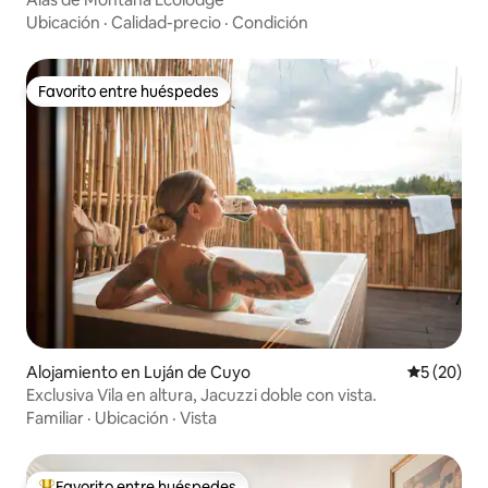
Ubicación
·
Calidad-precio
·
Condición
Favorito entre huéspedes
Favorito entre huéspedes
Alojamiento en Luján de Cuyo
Calificaci
5 (20)
Exclusiva Vila en altura, Jacuzzi doble con vista.
Familiar
·
Ubicación
·
Vista
Favorito entre huéspedes