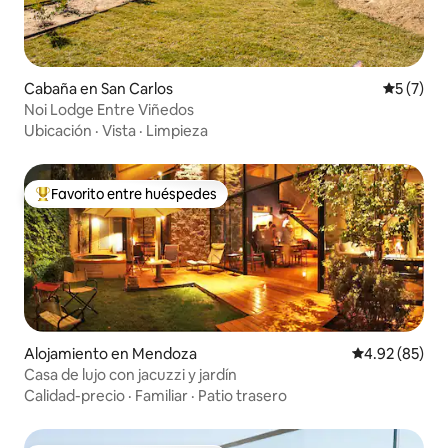
Cabaña en San Carlos
Calificac
5 (7)
Noi Lodge Entre Viñedos
Ubicación
·
Vista
·
Limpieza
Favorito entre huéspedes
Favorito entre huéspedes preferido
Alojamiento en Mendoza
Calificación p
4.92 (85)
Casa de lujo con jacuzzi y jardín
Calidad-precio
·
Familiar
·
Patio trasero