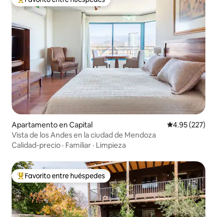
Favorito entre huéspedes preferido
Apartamento en Capital
Calificación pr
4.95 (227)
Vista de los Andes en la ciudad de Mendoza
Calidad-precio
·
Familiar
·
Limpieza
Favorito entre huéspedes
Favorito entre huéspedes preferido