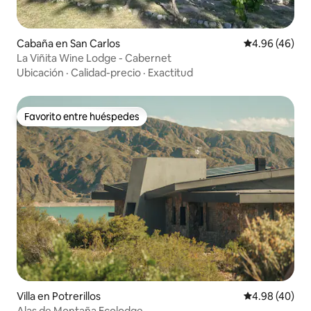
Cabaña en San Carlos
Calificación p
4.96 (46)
La Viñita Wine Lodge - Cabernet
Ubicación
·
Calidad-precio
·
Exactitud
Favorito entre huéspedes
Favorito entre huéspedes
Villa en Potrerillos
Calificación p
4.98 (40)
Alas de Montaña Ecolodge