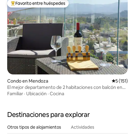
Favorito entre huéspedes
Favorito entre huéspedes preferido
Condo en Mendoza
Calificació
5 (151)
El mejor departamento de 2 habitaciones con balcón en
Mendoza
Familiar
·
Ubicación
·
Cocina
Destinaciones para explorar
Otros tipos de alojamientos
Actividades