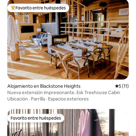
Favorito entre huéspedes
Favorito entre huéspedes preferido
Alojamiento en Blackstone Heights
Calificaci
5 (11)
Nueva extensión impresionante. Esk Treehouse Cabin
Ubicación
·
Parrilla
·
Espacios exteriores
Favorito entre huéspedes
Favorito entre huéspedes