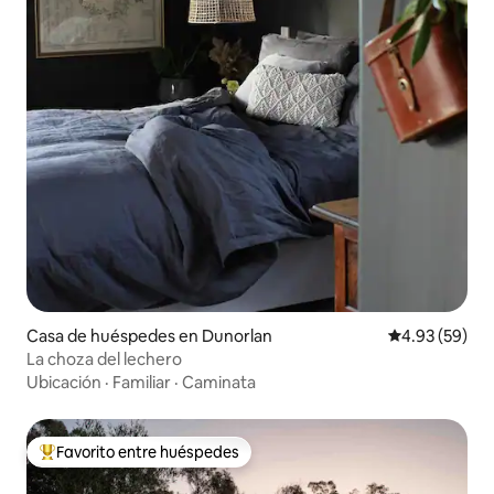
Casa de huéspedes en Dunorlan
Calificación p
4.93 (59)
La choza del lechero
Ubicación
·
Familiar
·
Caminata
Favorito entre huéspedes
Favorito entre huéspedes preferido