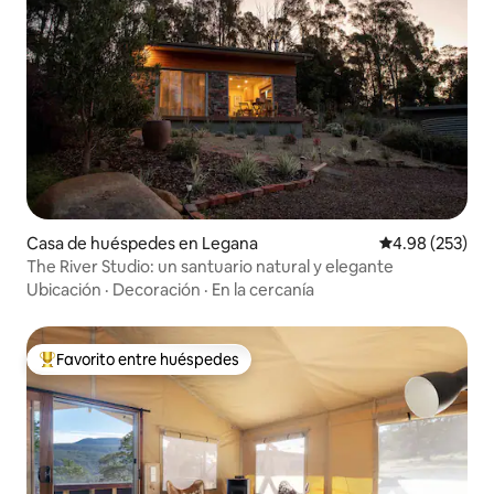
Casa de huéspedes en Legana
Calificación pr
4.98 (253)
The River Studio: un santuario natural y elegante
Ubicación
·
Decoración
·
En la cercanía
Favorito entre huéspedes
Favorito entre huéspedes preferido