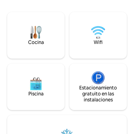
trufas, salmón, frambuesa, lácteos y
en el fogón, relája
miel. A lo lejos se encuentran las
profunda con vista
cordilleras occidentales, la montaña
en la cama tamaño 
Cradle y la naturaleza de Tasmania. Es un
estés listo para ex
lugar donde el aire, la tierra y el agua más
paseos por el mon
limpios producen un vino
ciudades pequeñas 
verdaderamente excepcional.
las Highlands.
Cocina
Wifi
Estacionamiento
Piscina
gratuito en las
instalaciones