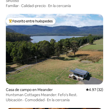
Sinuoso
Familiar
·
Calidad-precio
·
En la cercanía
Favorito entre huéspedes
Favorito entre huéspedes preferido
Casa de campo en Meander
Calificación 
4.97 (32)
Huntsman Cottages Meander: Fefo's Rest.
Ubicación
·
Comodidad
·
En la cercanía