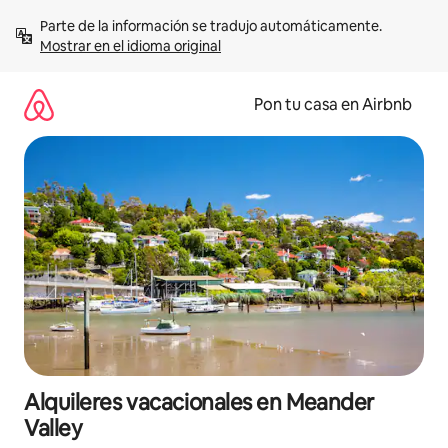
Omite
Parte de la información se tradujo automáticamente. 
el
Mostrar en el idioma original
contenido
Pon tu casa en Airbnb
Alquileres vacacionales en Meander
Valley