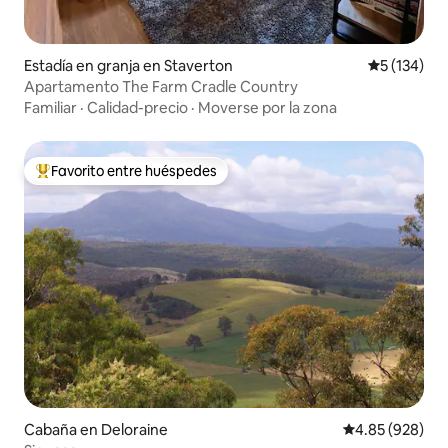
Estadía en granja en Staverton
Calificació
5 (134)
Apartamento The Farm Cradle Country
Familiar
·
Calidad-precio
·
Moverse por la zona
Favorito entre huéspedes
Favorito entre huéspedes preferido
Cabaña en Deloraine
Calificación pr
4.85 (928)