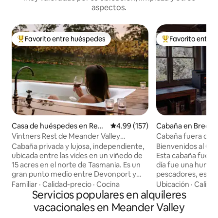
aspectos.
Favorito entre huéspedes
Favorito entre
Favorito entre huéspedes preferido
Favorito entre hu
Casa de huéspedes en Red
Calificación promedio: 4.99 de 5
4.99 (157)
Cabaña en Breon
Hills
Vintners Rest de Meander Valley
Cabaña fuera de la 
Vineyard
bañera profunda 
Cabaña privada y lujosa, independiente,
Bienvenidos al 
ubicada entre las vides en un viñedo de
Esta cabaña fuera 
15 acres en el norte de Tasmania. Es un
día fue una humil
gran punto medio entre Devonport y
pescadores, es ah
Launceston (a 35 minutos en coche de
el descanso, el ro
Familiar
·
Calidad-precio
·
Cocina
Ubicación
·
Calida
cualquiera de ellos). Estamos en el
Servicios populares en alquileres
con vistas a yingin
Tasting Tail, rodeados de una gran
Tierras Altas Cent
vacacionales en Meander Valley
cantidad de productos, como granjas de
Acurrúcate junto 