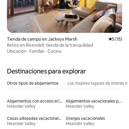
Tienda de campo en Jackeys Marsh
Calificaci
5 (15)
Retiro en Rivendell: tienda de la tranquilidad
Ubicación
·
Familiar
·
Cocina
Destinaciones para explorar
Otros tipos de alojamientos
Los mejores lugares de interés 
Alojamientos con acceso al lago
Alojamientos vacacionales para familias
Meander Valley
Meander Valley
Casas adosadas vacacionales
Granjas vacacionales
Meander Valley
Meander Valley