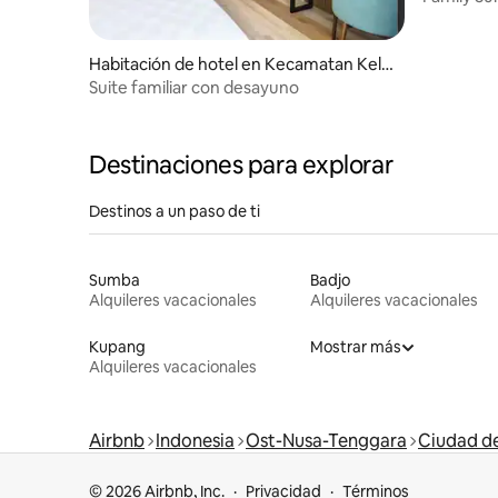
Habitación de hotel en Kecamatan Kela
pa Lima
Suite familiar con desayuno
Destinaciones para explorar
Destinos a un paso de ti
Sumba
Badjo
Alquileres vacacionales
Alquileres vacacionales
Kupang
Mostrar más
Alquileres vacacionales
Airbnb
Indonesia
Ost-Nusa-Tenggara
Ciudad d
© 2026 Airbnb, Inc.
Privacidad
Términos