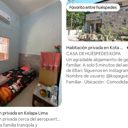
Favorito entre huéspedes
Favorito entre huéspedes
Habitación privada en Kota K
upang
CASA DE HUÉSPEDES KOPA
Un agradable alojamiento de ge
familiar. A solo 5 minutos del 
de Eltari. Síguenos en Instagram.
Nombre de usuario: @kopague
Dirección: Jl. Bumi 1 gang 3, Lili
Familiar
·
Ubicación
·
Comodida
Oesapa Selatan, Kupang 85228
Ubicación: Kupang, Nusa Teng
Oriental, Indonesia.
n privada en Kelapa Lima
n privada cerca del aeropuerto
 con agua caliente
 familia tranquila y