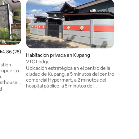
Alojamie
Casa de 
Bukit Ka
Su famili
en este lugar 
Hospital 
Kupang. 
lavandería disp
cómoda.
Calificación promedio: 4.86 de 5, 28 reseñas
4.86 (28)
Habitación privada en Kupang
VTC Lodge
stión
Ubicación estratégica en el centro de la
aeropuerto
ciudad de Kupang, a 5 minutos del centro
comercial Hypermart, a 2 minutos del
sthouse
hospital público, a 5 minutos del
ba,
d
aeropuerto/aeropuerto, ubicación
tranquila, seguro, cómodo y mantenido.
gara