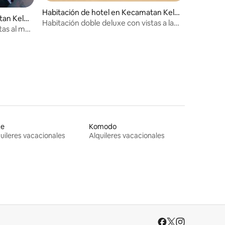
Habitación de hotel en Kecamatan Kela
tan Kela
pa Lima
Habitación doble deluxe con vistas a la
tas al mar
ciudad y desayuno
te
Komodo
uileres vacacionales
Alquileres vacacionales