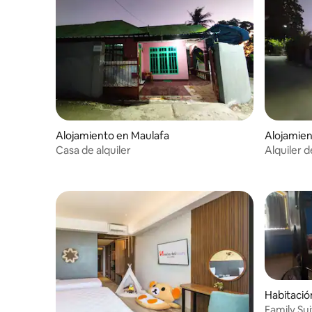
Alojamiento en Maulafa
Alojamie
Casa de alquiler
Alquiler 
Habitació
afa
Family Su