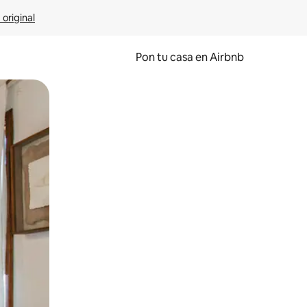
 original
Pon tu casa en Airbnb
o o desliza el dedo.