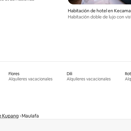
Habitación de hotel en Kecama
pa Lima
Habitación doble de lujo con vis
(solo habitación)
Flores
Dili
Ro
Alquileres vacacionales
Alquileres vacacionales
Alq
e Kupang
Maulafa