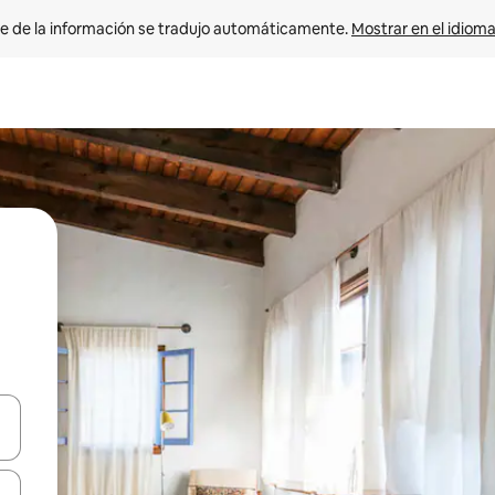
e de la información se tradujo automáticamente. 
Mostrar en el idioma
n las teclas de flecha hacia arriba y hacia abajo o explora con el tact