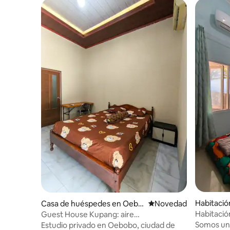
Habitació
Casa de huéspedes en Oebo
Lugar para hospedarse
Novedad
bo
Habitació
Guest House Kupang: aire
con ducha
acondicionado, cocina, cerca del
Somos una
Estudio privado en Oebobo, ciudad de