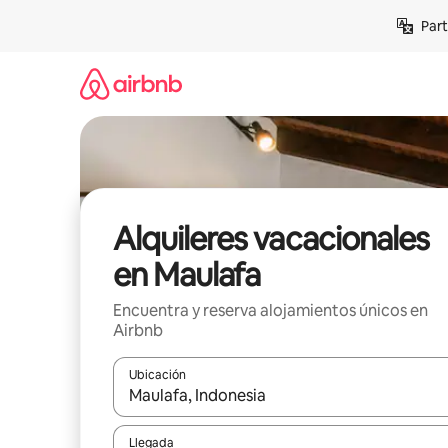
Omite
Part
el
contenido
Alquileres vacacionales
en Maulafa
Encuentra y reserva alojamientos únicos en
Airbnb
Ubicación
Cuando los resultados estén disponibles, navega co
Llegada