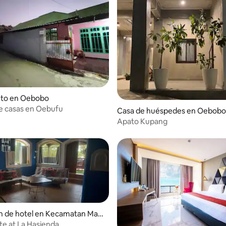
nto en Oebobo
de casas en Oebufu
Casa de huéspedes en Oebobo
Apato Kupang
n de hotel en Kecamatan Maul
ite at La Hasienda