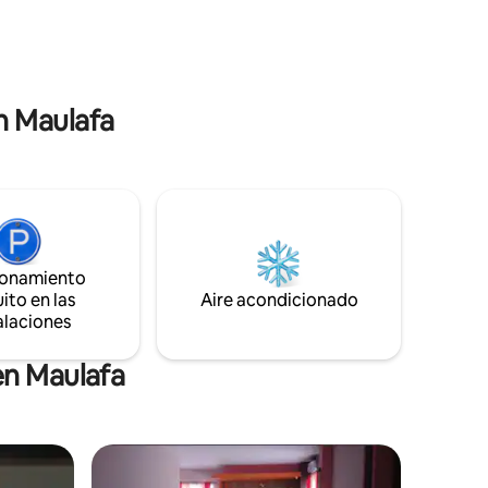
en Maulafa
ionamiento
ito en las
Aire acondicionado
alaciones
en Maulafa