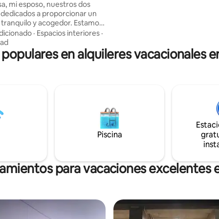
a, mi esposo, nuestros dos
o, dedicados a proporcionar un
anquilo y acogedor. Estamos
usto en la carretera principal, lo
dicionado
·
Espacios interiores
·
ta la orientación. No tendrás
dad
 populares en alquileres vacacionales 
 lejos para encontrar lo
a restaurantes locales, tiendas
iencia y cajeros automáticos.
 de agua caliente disponible.
ados al aeropuerto (en
) y alquiler de motocicletas
es a precios económicos.
Estac
Piscina
gratu
inst
jamientos para vacaciones excelentes 