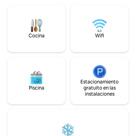
hermosas vistas al mar, una cocina
de playa en Lifula
privada totalmente equipada, un
rodeado de cocote
dormitorio cómodo y tu propio espacio
directo a una bahía
al aire libre para relajarte después de
resguardada, perf
pasar el día surfeando, nadando o
Cuenta con 2 ampl
explorando la isla. Despierta con el
modernas habitacio
sonido de las olas, camina hasta la playa
Cocina
Wifi
Apertura suave -
en solo unos pasos.
Estacionamiento
Piscina
gratuito en las
instalaciones