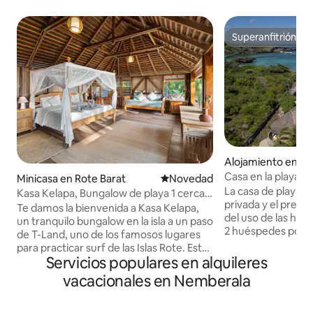
Superanfitrión
Superanfitrión
Alojamiento en Ro
Casa en la playa R
Minicasa en Rote Barat
Lugar para hospedarse
Novedad
La casa de playa R
Kasa Kelapa, Bungalow de playa 1 cerca
privada y el precio
de T-Land Break
Te damos la bienvenida a Kasa Kelapa,
del uso de las hab
un tranquilo bungalow en la isla a un paso
2 huéspedes por h
de T-Land, uno de los famosos lugares
dormitorios no uti
para practicar surf de las Islas Rote. Este
cerrados. Selecciona 2 huéspedes por
Servicios populares en alquileres
acogedor bungalow de estilo playero
habitación para obt
está diseñado para parejas, viajeros en
vacacionales en Nemberala
correcta o ponte 
solitario y familias pequeñas que buscan
nosotros para rec
relajarse junto al océano. Disfruta de
personalizado. Ubicado en primera línea