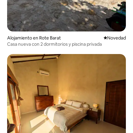
Alojamiento en Rote Barat
Lugar para ho
Novedad
Casa nueva con 2 dormitorios y piscina privada