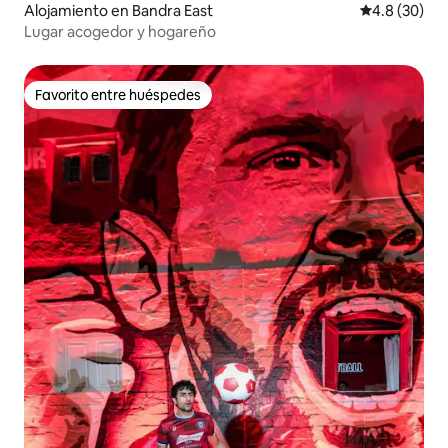
Alojamiento en Bandra East
Calificación
4.8 (30)
Lugar acogedor y hogareño
Favorito entre huéspedes
Favorito entre huéspedes