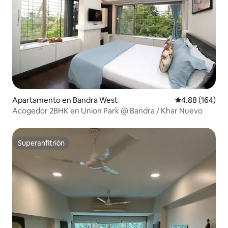
Apartamento en Bandra West
Calificación pr
4.88 (164)
Acogedor 2BHK en Union Park @ Bandra / Khar Nuevo
Superanfitrión
Superanfitrión