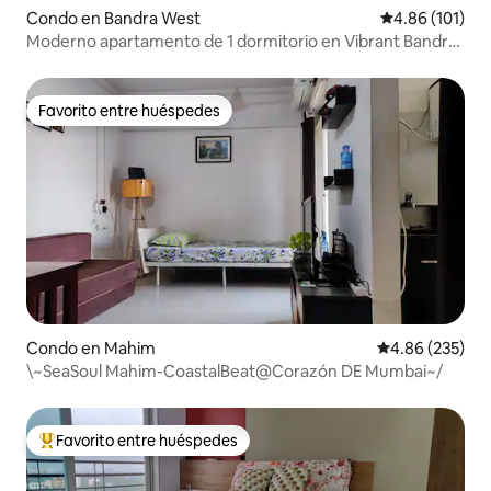
Condo en Bandra West
Calificación p
4.86 (101)
Moderno apartamento de 1 dormitorio en Vibrant Bandra
West
Favorito entre huéspedes
Favorito entre huéspedes
Condo en Mahim
Calificación pr
4.86 (235)
\~SeaSoul Mahim-CoastalBeat@Corazón DE Mumbai~/
Favorito entre huéspedes
Favorito entre huéspedes preferido