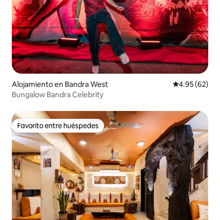
Alojamiento en Bandra West
Calificación p
4.95 (62)
Bungalow Bandra Celebrity
Favorito entre huéspedes
Favorito entre huéspedes