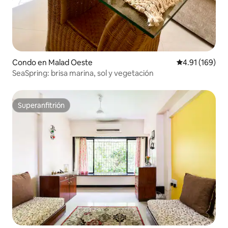
Condo en Malad Oeste
Calificación p
4.91 (169)
SeaSpring: brisa marina, sol y vegetación
Superanfitrión
Superanfitrión