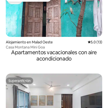
Favorito entre huéspedes
Alojamiento en Malad Oeste
Calificación
5.0 (13)
Casa Montana Mini Goa
Apartamentos vacacionales con aire
acondicionado
Superanfitrión
Superanfitrión