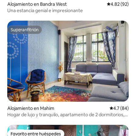
Alojamiento en Bandra West
Calificación p
4.82 (92)
Una estancia genial e impresionante
Superanfitrión
Superanfitrión
Alojamiento en Mahim
Calificación
4.7 (84)
Hogar de lujo y tranquilo, apartamento de 2 dormitorios,
Mumbai
Favorito entre huéspedes