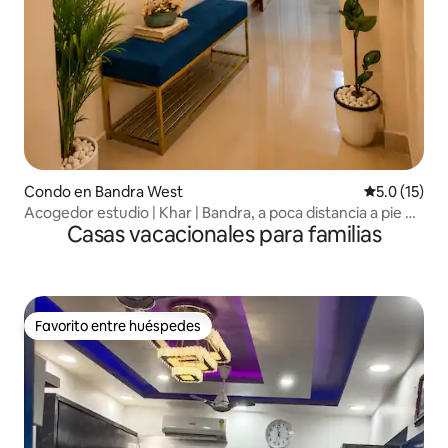
Condo en Bandra West
Calificación
5.0 (15)
Acogedor estudio | Khar | Bandra, a poca distancia a pie de
Casas vacacionales para familias
cafeterías | Compras |
Favorito entre huéspedes
Favorito entre huéspedes