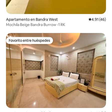
Apartamento en Bandra West
Calificación 
4.91 (46)
Mochila Beige Bandra Burrow -1 RK
Favorito entre huéspedes
Favorito entre huéspedes