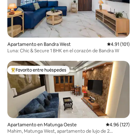
Apartamento en Bandra West
Calificación p
4.91 (101)
Luna: Chic & Secure 1 BHK en el corazón de Bandra W
Favorito entre huéspedes
Favorito entre huéspedes preferido
Apartamento en Matunga Oeste
Calificación p
4.96 (127)
Mahim, Matunga West, apartamento de lujo de 2
dormitorios, cocina y sala de estar, totalmente amueblado