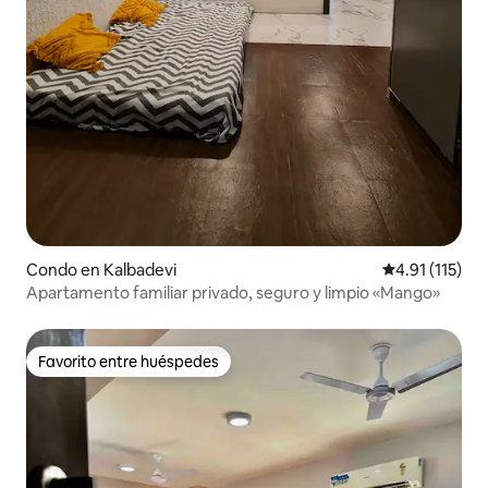
Condo en Kalbadevi
Calificación p
4.91 (115)
Apartamento familiar privado, seguro y limpio «Mango»
Favorito entre huéspedes
Favorito entre huéspedes