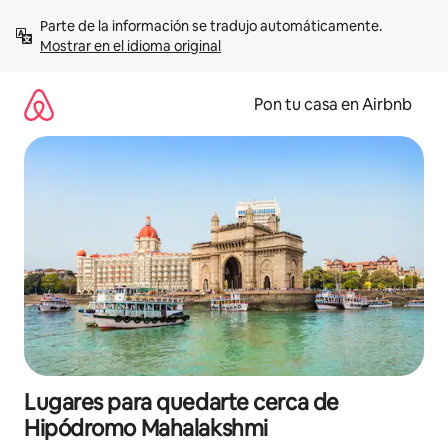
Omite
Parte de la información se tradujo automáticamente. 
el
Mostrar en el idioma original
contenido
Pon tu casa en Airbnb
Lugares para quedarte cerca de
Hipódromo Mahalakshmi