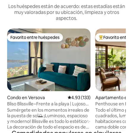
Los huéspedes están de acuerdo: estas estadías están
muy valoradas por su ubicación, limpieza y otros
aspectos.
Favorito entre huéspedes
Favorito entre
Favorito entre huéspedes
Favorito entre hu
Condo en Versova
Calificación promedio: 4.93 de 5
4.93 (133)
Apartamento en 
Bliso Blissville~Frente a la playa | Lujoso
Penthouse en Band
apartamento de 2 habitaciones y 1 baño |
· Terraza grande
Sumérgete en los momentos irreales de
Todo el último piso
Vista al mar
la puesta de sol🌅 ¡Luminoso, espacioso
cuadrados, lumino
y moderno! Blissville es todo lo estético✨
habitaciones con
La decoración de todo el espacio es de
cama doble con ba
buen gusto en el tema Aqua que
acondicionado, Wi